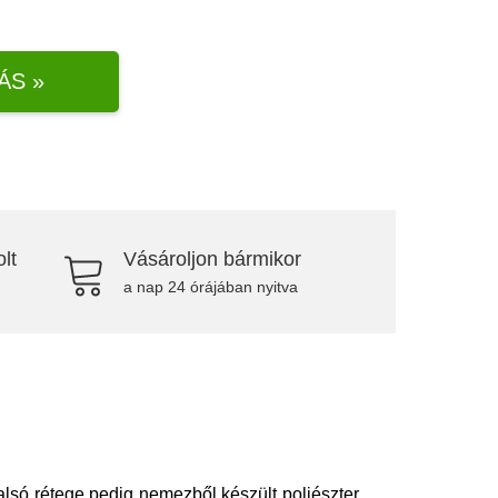
ÁS »
lt
Vásároljon bármikor
a nap 24 órájában nyitva
alsó rétege pedig nemezből készült poliészter.