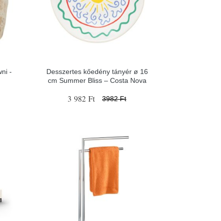
ni -
Desszertes kőedény tányér ø 16
cm Summer Bliss – Costa Nova
3 982 Ft
3982 Ft