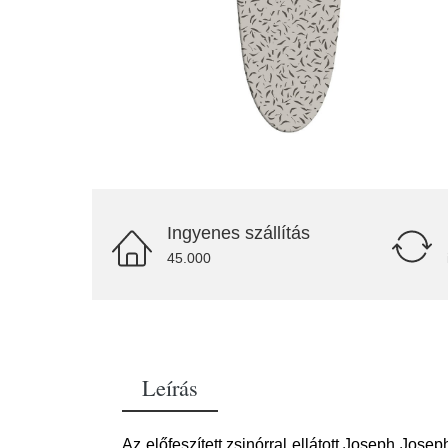
Ingyenes szállítás
45.000
Leírás
Az előfeszített zsinórral ellátott Joseph Jos