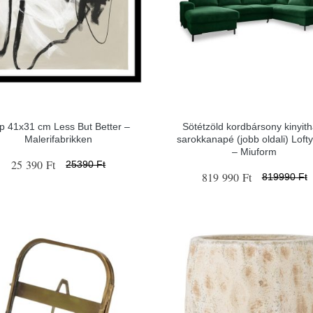
p 41x31 cm Less But Better –
Sötétzöld kordbársony kinyith
Malerifabrikken
sarokkanapé (jobb oldali) Lofty 
– Miuform
25 390 Ft
25390 Ft
819 990 Ft
819990 Ft