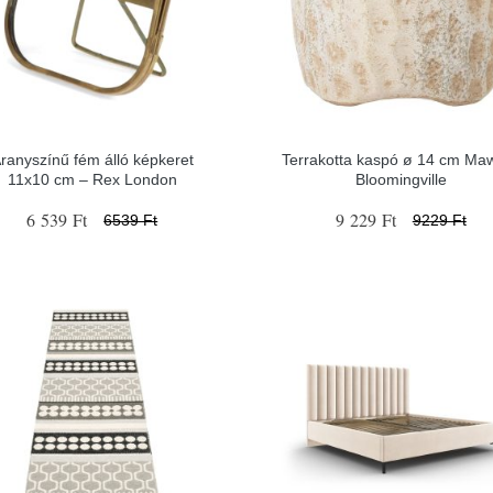
ranyszínű fém álló képkeret
Terrakotta kaspó ø 14 cm Maw
11x10 cm – Rex London
Bloomingville
6 539 Ft
9 229 Ft
6539 Ft
9229 Ft