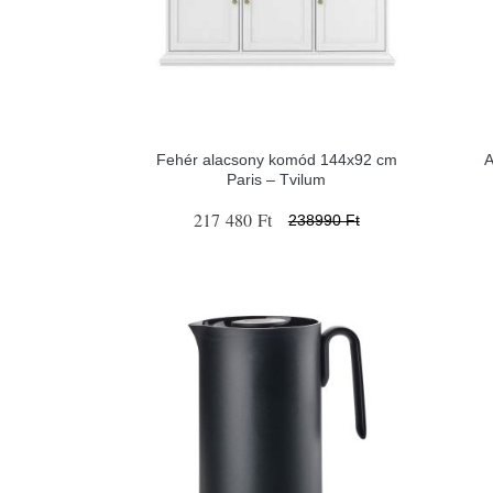
Fehér alacsony komód 144x92 cm
A
Paris – Tvilum
217 480 Ft
238990 Ft