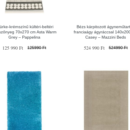
ürke-krémszínű kültéri-beltéri
Bézs kárpitozott ágyneműtar
ószőnyeg 70x270 cm Asta Warm
franciaágy ágyráccsal 140x20
Grey – Pappelina
Casey – Mazzini Beds
125 990 Ft
524 990 Ft
125990 Ft
524990 Ft