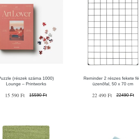
Puzzle (részek száma 1000)
Reminder 2 részes fekete f
Lounge – Printworks
üzenőfal, 50 x 70 cm
15 590 Ft
22 490 Ft
15590 Ft
22490 Ft