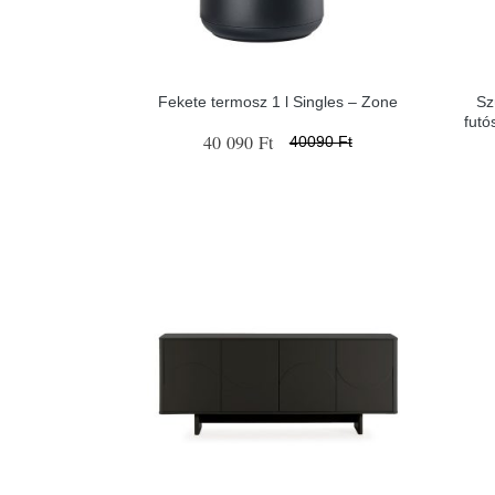
Fekete termosz 1 l Singles – Zone
Sz
fut
40 090 Ft
40090 Ft