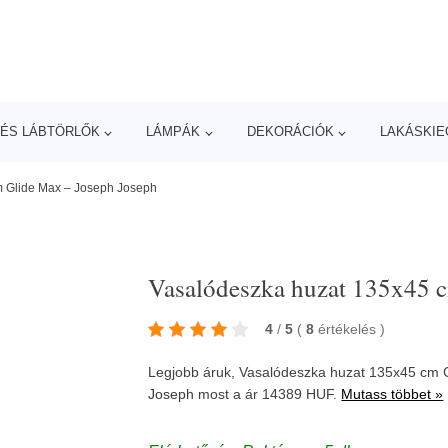
ÉS LÁBTÖRLŐK
LÁMPÁK
DEKORÁCIÓK
LAKÁSKIE
m Glide Max – Joseph Joseph
Vasalódeszka huzat 135x45 
4
/
5
(
8
értékelés
)
Legjobb áruk, Vasalódeszka huzat 135x45 cm 
Joseph
most a ár 14389 HUF.
Mutass többet »