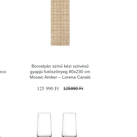
Borostyán színű kézi szövésű
eco
gyapjú futószőnyeg 80x230 cm
Mosaic Amber – Lorena Canals
125 990 Ft
125990 Ft