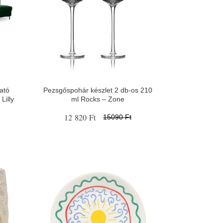
ató
Pezsgőspohár készlet 2 db-os 210
Lilly
ml Rocks – Zone
12 820 Ft
15090 Ft