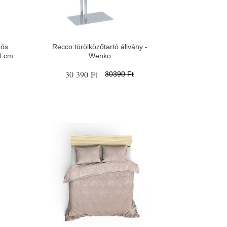
tós
Recco törölközőtartó állvány -
0 cm
Wenko
30 390 Ft
30390 Ft