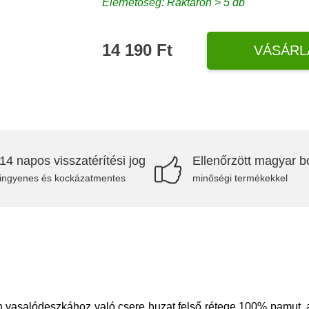
Elérhetőség: Raktáron > 5 db
14 190 Ft
VÁSÁRL
14 napos visszatérítési jog
Ellenőrzött magyar bo
ingyenes és kockázatmentes
minőségi termékekkel
eph vasalódeszkához való csere huzat felső rétege 100% pamut, 