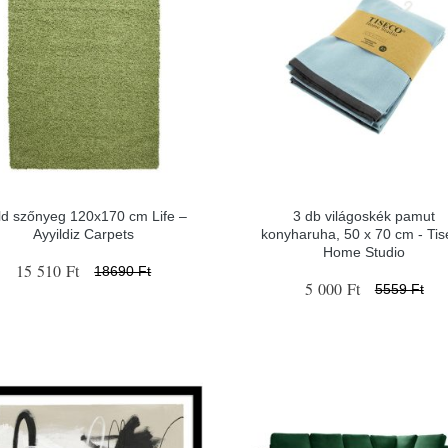
ld szőnyeg 120x170 cm Life –
3 db világoskék pamut
Ayyildiz Carpets
konyharuha, 50 x 70 cm - Tis
Home Studio
15 510 Ft
18690 Ft
5 000 Ft
5559 Ft