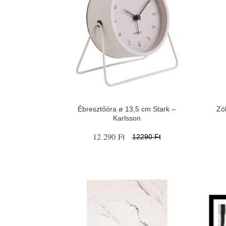
Ébresztőóra ø 13,5 cm Stark –
Zö
Karlsson
12 290 Ft
12290 Ft