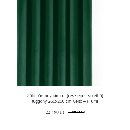
Zöld bársony dimout (részleges sötétítő)
függöny 265x250 cm Velto – Filumi
22 490 Ft
22490 Ft