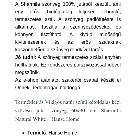
A Sharmila szőnyeg 100% jutából készült, ami
egy erős, biológiailag teljesen lebomló,
természetes szál. A szőnyeg padlófűtésre is
alkalmas. Taszítja a szennyeződéseket és
könnyen tisztítható. A kiváló minőségű
kivitelezésnek és az erős szálaknak
köszönhetően a szőnyeg rendkívül tartós.
Jó tudni:
A szőnyeg természetes szálai enyhén
hullhatnak. Ez rendszeres porszívózással idővel
megszűnik.
Az e-shop ajánlatot szakértői csapat készíti el
Önnek. Tedd magad boldoggá.
Termékleírás Világos natúr színű kétoldalas kézi
szövésű juta szőnyeg 60x90 cm Sharmila
Natural White – Hanse Home
Termelő:
Hanse Home