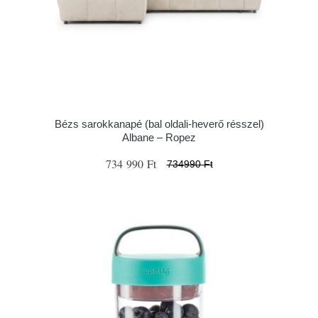
Bézs sarokkanapé (bal oldali-heverő résszel)
Albane – Ropez
734 990 Ft
734990 Ft