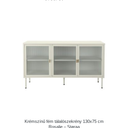
Krémszínű fém tálalószekrény 130x75 cm
Rosalie – Støraa