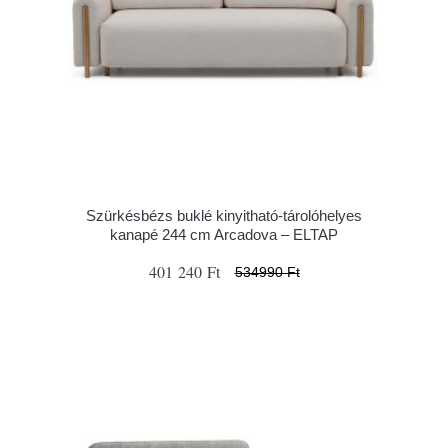
Szürkésbézs buklé kinyitható-tárolóhelyes
kanapé 244 cm Arcadova – ELTAP
401 240 Ft
534990 Ft