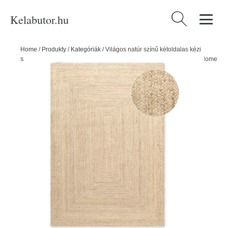
Kelabutor.hu
Keresés:
Home
/
Produkty
/
Kategóriák
/
Világos natúr színű kétoldalas kézi
szövésű juta szőnyeg 60x90 cm Sharmila Natural White – Hanse Home