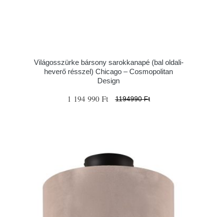
Világosszürke bársony sarokkanapé (bal oldali-
heverő résszel) Chicago – Cosmopolitan
Design
1 194 990 Ft
1194990 Ft