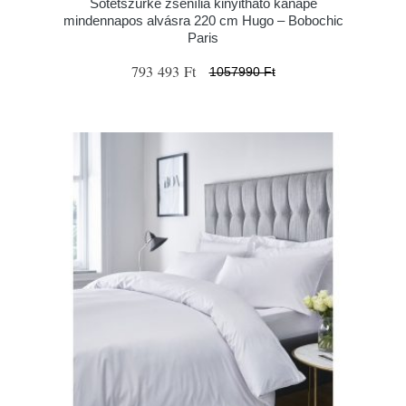
Sötétszürke zsenília kinyitható kanapé
mindennapos alvásra 220 cm Hugo – Bobochic
Paris
793 493 Ft
1057990 Ft