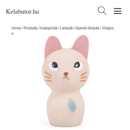
Kelabutor.hu
Keresés:
Home
/
Produkty
/
Kategóriák
/
Lámpák
/
Gyerek lámpák
/
Világos
rózsaszín gyerek lámpa ø 8,5 cm Cat – Moulin Roty