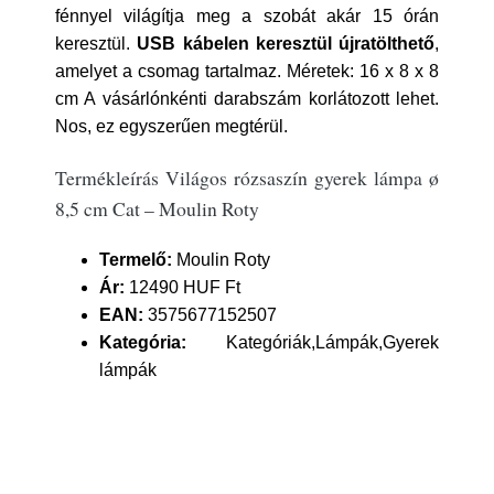
fénnyel világítja meg a szobát akár 15 órán
keresztül.
USB kábelen keresztül újratölthető
,
amelyet a csomag tartalmaz. Méretek: 16 x 8 x 8
cm A vásárlónkénti darabszám korlátozott lehet.
Nos, ez egyszerűen megtérül.
Termékleírás Világos rózsaszín gyerek lámpa ø
8,5 cm Cat – Moulin Roty
Termelő:
Moulin Roty
Ár:
12490 HUF Ft
EAN:
3575677152507
Kategória:
Kategóriák,Lámpák,Gyerek
lámpák