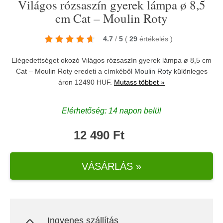
Világos rózsaszín gyerek lámpa ø 8,5
cm Cat – Moulin Roty
4.7
/
5
(
29
értékelés
)
Elégedettséget okozó Világos rózsaszín gyerek lámpa ø 8,5 cm
Cat – Moulin Roty eredeti a címkéből
Moulin Roty
különleges
áron 12490 HUF.
Mutass többet »
Elérhetőség: 14 napon belül
12 490 Ft
VÁSÁRLÁS »
Ingyenes szállítás