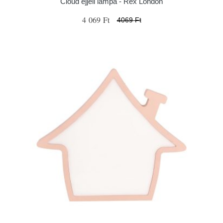
Cloud éjjeli lámpa - Rex London
4 069 Ft
4069 Ft