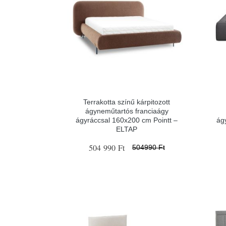
Terrakotta színű kárpitozott
ágyneműtartós franciaágy
ágyráccsal 160x200 cm Pointt –
ág
ELTAP
504 990 Ft
504990 Ft