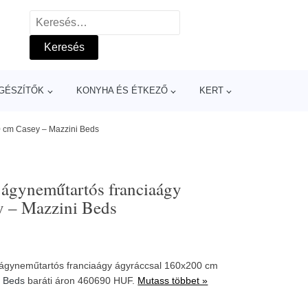
Keresés:
GÉSZÍTŐK
KONYHA ÉS ÉTKEZŐ
KERT
00 cm Casey – Mazzini Beds
t ágyneműtartós franciaágy
y – Mazzini Beds
t ágyneműtartós franciaágy ágyráccsal 160x200 cm
i Beds
baráti áron 460690 HUF.
Mutass többet »