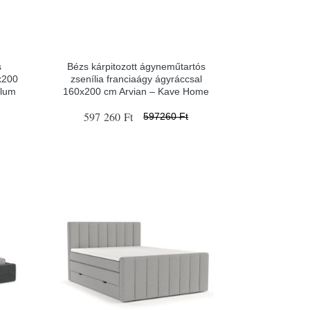
s
Bézs kárpitozott ágyneműtartós
x200
zsenília franciaágy ágyráccsal
ilum
160x200 cm Arvian – Kave Home
597 260 Ft
597260 Ft