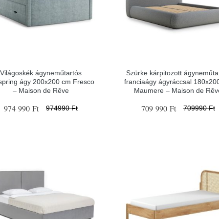
Világoskék ágyneműtartós
Szürke kárpitozott ágyneműta
spring ágy 200x200 cm Fresco
franciaágy ágyráccsal 180x20
– Maison de Rêve
Maumere – Maison de Rêv
974 990 Ft
709 990 Ft
974990 Ft
709990 Ft