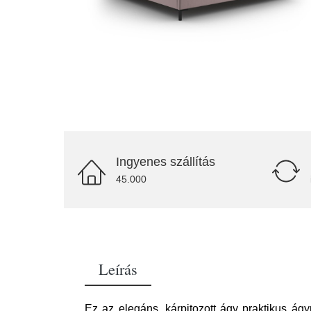
Ingyenes szállítás
45.000
Leírás
Ez az elegáns, kárpitozott ágy praktikus ág