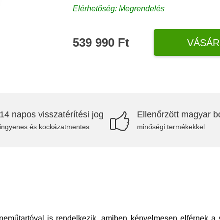
Elérhetőség: Megrendelés
539 990 Ft
VÁSÁR
14 napos visszatérítési jog
Ellenőrzött magyar bo
ingyenes és kockázatmentes
minőségi termékekkel
yneműtartóval is rendelkezik, amiben kényelmesen elférnek a 