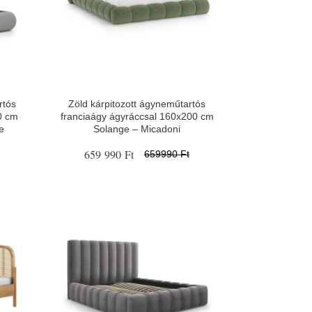
rtós
Zöld kárpitozott ágyneműtartós
0 cm
franciaágy ágyráccsal 160x200 cm
e
Solange – Micadoni
659 990 Ft
659990 Ft