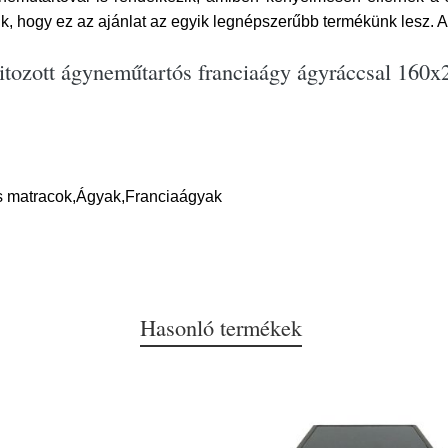
k, hogy ez az ajánlat az egyik legnépszerűbb termékünk lesz. Az
pitozott ágyneműtartós franciaágy ágyráccsal 16
s matracok,Ágyak,Franciaágyak
Hasonló termékek