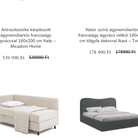
Antracitszürke kárpitozott
Natúr színű ágyneműtartó
ágyneműtartós franciaágy
franciaágy ágyrács nélkül 140
gyráccsal 160x200 cm Kelp –
cm tölgyfa dekorral Ikast – Tv
Micadoni Home
178 990 Ft
178990 Ft
539 990 Ft
539990 Ft