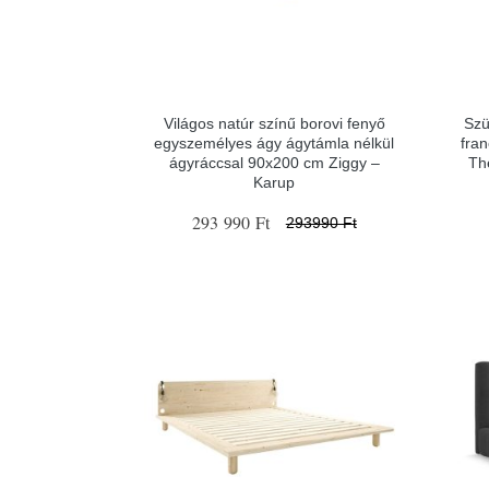
Világos natúr színű borovi fenyő
Szü
egyszemélyes ágy ágytámla nélkül
fra
ágyráccsal 90x200 cm Ziggy –
Th
Karup
293 990 Ft
293990 Ft