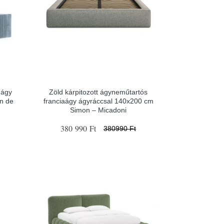
 ágy
Zöld kárpitozott ágyneműtartós
n de
franciaágy ágyráccsal 140x200 cm
Simon – Micadoni
380 990 Ft
380990 Ft