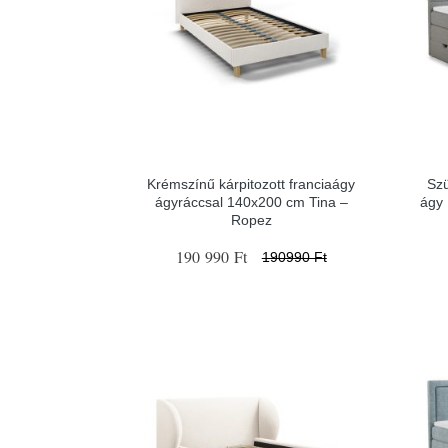
Krémszínű kárpitozott franciaágy
Sz
ágyráccsal 140x200 cm Tina –
ágy
Ropez
190 990 Ft
190990 Ft