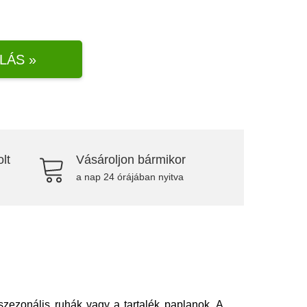
LÁS »
lt
Vásároljon bármikor
a nap 24 órájában nyitva
szezonális ruhák vagy a tartalék paplanok. A