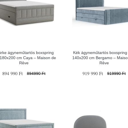
ürke ágyneműtartós boxspring
Kék ágyneműtartós boxspring
 180x200 cm Caya – Maison de
140x200 cm Bergamo – Maiso
Rêve
Rêve
894 990 Ft
919 990 Ft
894990 Ft
919990 Ft