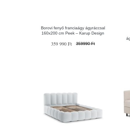
Borovi fenyő franciaágy ágyráccsal
160x200 cm Peek – Karup Design
á
359 990 Ft
359990 Ft