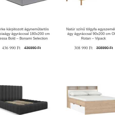
rke kárpitozott ágyneműtartós
Natúr színű tölgyfa egyszemé
nciaágy ágyráccsal 180x200 cm
ágy ágyráccsal 90x200 cm Ol
essa Bold – Bonami Selection
Rotan – Vipack
436 990 Ft
308 990 Ft
436990 Ft
308990 Ft