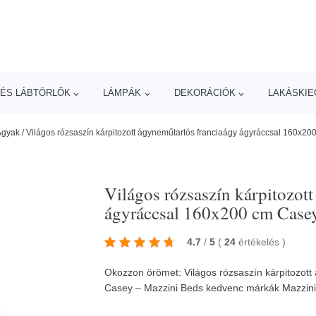
ÉS LÁBTÖRLŐK
LÁMPÁK
DEKORÁCIÓK
LAKÁSKIE
Ágyak
/
Világos rózsaszín kárpitozott ágyneműtartós franciaágy ágyráccsal 160x2
Világos rózsaszín kárpitozot
ágyráccsal 160x200 cm Case
4.7
/
5
(
24
értékelés
)
Okozzon örömet: Világos rózsaszín kárpitozot
Casey – Mazzini Beds kedvenc márkák
Mazzin