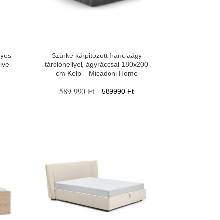
lyes
Szürke kárpitozott franciaágy
ive
tárolóhellyel, ágyráccsal 180x200
cm Kelp – Micadoni Home
589 990 Ft
589990 Ft