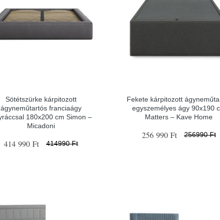
Sötétszürke kárpitozott
Fekete kárpitozott ágyneműta
ágyneműtartós franciaágy
egyszemélyes ágy 90x190 
yráccsal 180x200 cm Simon –
Matters – Kave Home
Micadoni
256 990 Ft
256990 Ft
414 990 Ft
414990 Ft