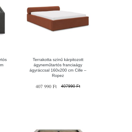
rtós
Terrakotta színű kárpitozott
cm
ágyneműtartós franciaágy
ágyráccsal 160x200 cm Cille –
Ropez
407 990 Ft
407990 Ft