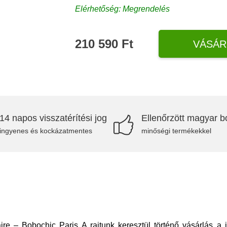
Elérhetőség: Megrendelés
210 590 Ft
VÁSÁR
14 napos visszatérítési jog
Ellenőrzött magyar bo
ingyenes és kockázatmentes
minőségi termékekkel
ire – Bobochic Paris A rajtunk keresztül történő vásárlás a j