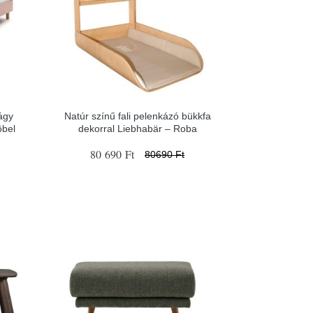
ágy
Natúr színű fali pelenkázó bükkfa
bel
dekorral Liebhabär – Roba
80 690 Ft
80690 Ft