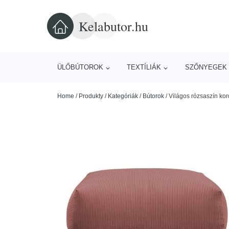
Kelabutor.hu
ÜLŐBÚTOROK
TEXTÍLIÁK
SZŐNYEGEK 
Home
/
Produkty
/
Kategóriák
/
Bútorok
/
Világos rózsaszín kor