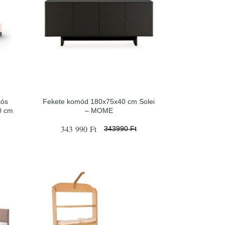
tós
Fekete komód 180x75x40 cm Solei
0 cm
– MOME
343 990 Ft
343990 Ft