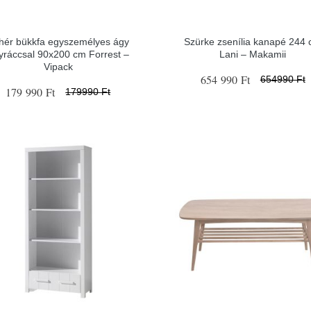
hér bükkfa egyszemélyes ágy
Szürke zsenília kanapé 244
yráccsal 90x200 cm Forrest –
Lani – Makamii
Vipack
654 990 Ft
654990 Ft
179 990 Ft
179990 Ft