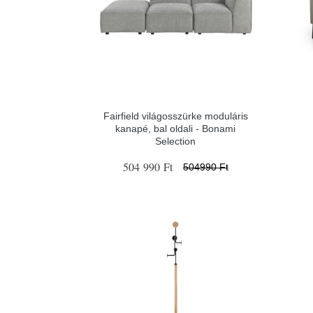
Fairfield világosszürke moduláris
kanapé, bal oldali - Bonami
Selection
504 990 Ft
504990 Ft