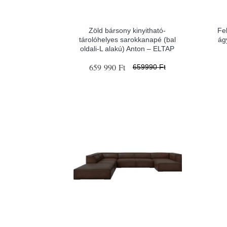
Zöld bársony kinyitható-
Fe
tárolóhelyes sarokkanapé (bal
ág
oldali-L alakú) Anton – ELTAP
659 990 Ft
659990 Ft