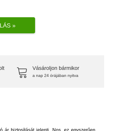
LÁS »
lt
Vásároljon bármikor
a nap 24 órájában nyitva
ó ár biztosítását jelenti. Nos, ez egyszerűen