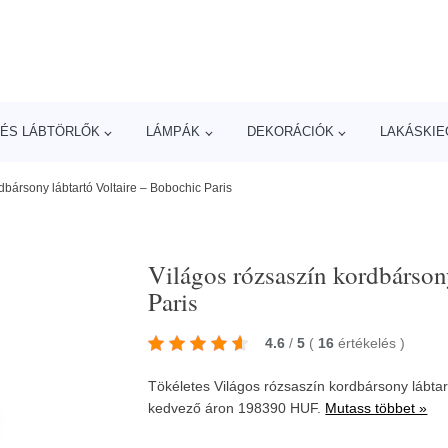
ÉS LÁBTÖRLŐK
LÁMPÁK
DEKORÁCIÓK
LAKÁSKIE
dbársony lábtartó Voltaire – Bobochic Paris
Világos rózsaszín kordbárson
Paris
4.6
/
5
(
16
értékelés
)
Tökéletes Világos rózsaszín kordbársony lábtar
kedvező áron 198390 HUF.
Mutass többet »