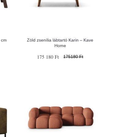
0 cm
Zöld zsenília lábtartó Karin – Kave
Home
175 180 Ft
175180 Ft