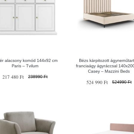
ér alacsony komód 144x92 cm
Bézs kárpitozott ágyneműtar
Paris – Tvilum
franciaágy ágyráccsal 140x20
Casey – Mazzini Beds
217 480 Ft
238990 Ft
524 990 Ft
524990 Ft