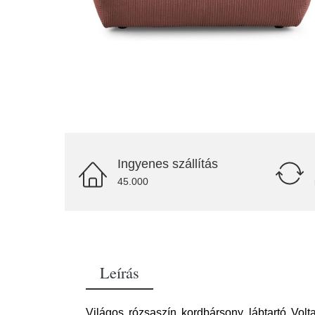
Ingyenes szállítás
45.000
Leírás
Világos rózsaszín kordbársony lábtartó Volta