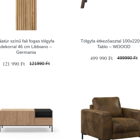
atúr színű fali fogas tölgyfa
Tölgyfa étkezőasztal 100x22
dekorral 46 cm Libbiano –
Tablo – WOOOD
Germania
499 990 Ft
499990 Ft
121 990 Ft
121990 Ft