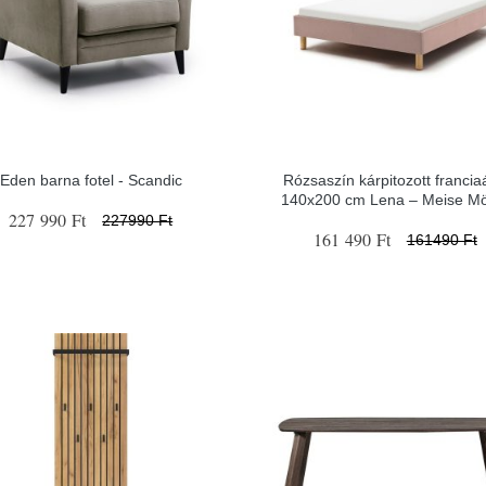
Eden barna fotel - Scandic
Rózsaszín kárpitozott francia
140x200 cm Lena – Meise Mö
227 990 Ft
227990 Ft
161 490 Ft
161490 Ft