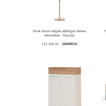
Hook tömör tölgyfa állófogas fekete
N
elemekkel - Gazzda
155 990 Ft
155990 Ft