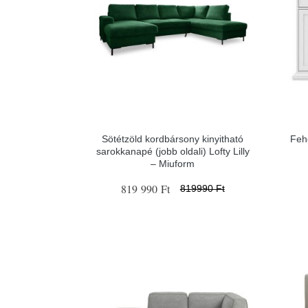
Sötétzöld kordbársony kinyitható
Feh
sarokkanapé (jobb oldali) Lofty Lilly
– Miuform
819 990 Ft
819990 Ft