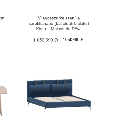
 cm
Világosszürke zsenília
sarokkanapé (bal oldali-L alakú)
Kirou – Maison de Rêve
1 050 990 Ft
1050990 Ft