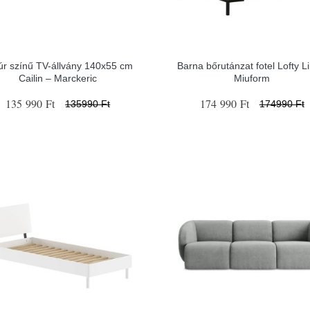
úr színű TV-állvány 140x55 cm
Barna bőrutánzat fotel Lofty Li
Cailin – Marckeric
Miuform
135 990 Ft
174 990 Ft
135990 Ft
174990 Ft