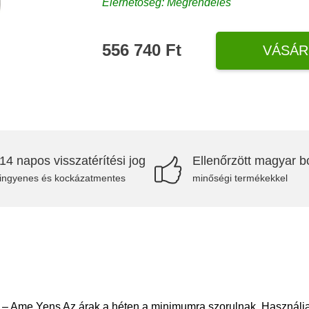
Elérhetőség: Megrendelés
556 740 Ft
VÁSÁR
14 napos visszatérítési jog
Ellenőrzött magyar bo
ingyenes és kockázatmentes
minőségi termékekkel
 Ame Yens Az árak a héten a minimumra szorulnak. Használja ki