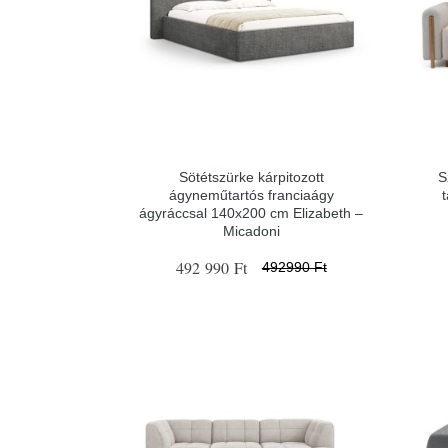
Sötétszürke kárpitozott
S
ágyneműtartós franciaágy
ágyráccsal 140x200 cm Elizabeth –
Micadoni
492 990 Ft
492990 Ft