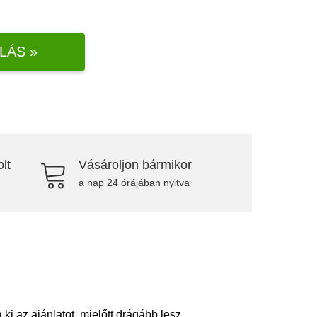
LÁS »
lt
Vásároljon bármikor
a nap 24 órájában nyitva
 az ajánlatot, mielőtt drágább lesz.