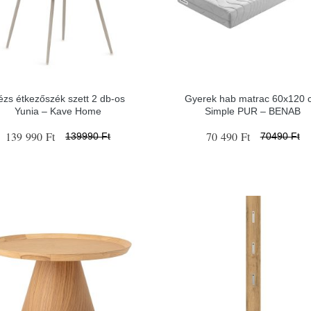
ézs étkezőszék szett 2 db-os
Gyerek hab matrac 60x120 
Yunia – Kave Home
Simple PUR – BENAB
139 990 Ft
70 490 Ft
139990 Ft
70490 Ft