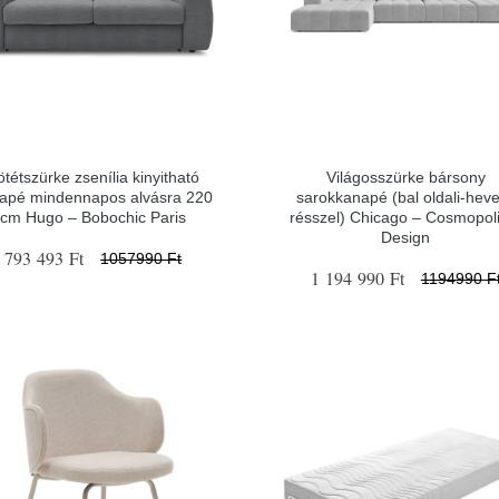
ötétszürke zsenília kinyitható
Világosszürke bársony
apé mindennapos alvásra 220
sarokkanapé (bal oldali-hev
cm Hugo – Bobochic Paris
résszel) Chicago – Cosmopol
Design
793 493 Ft
1057990 Ft
1 194 990 Ft
1194990 F