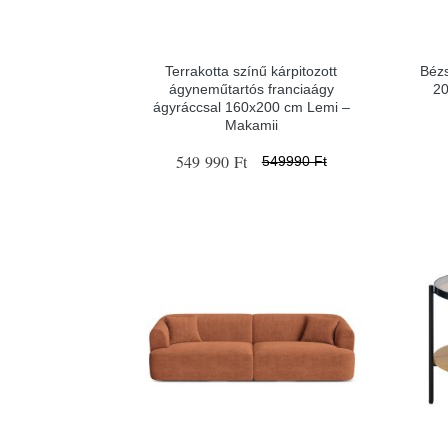
Terrakotta színű kárpitozott
Béz
ágyneműtartós franciaágy
20
ágyráccsal 160x200 cm Lemi –
Makamii
549 990 Ft
549990 Ft