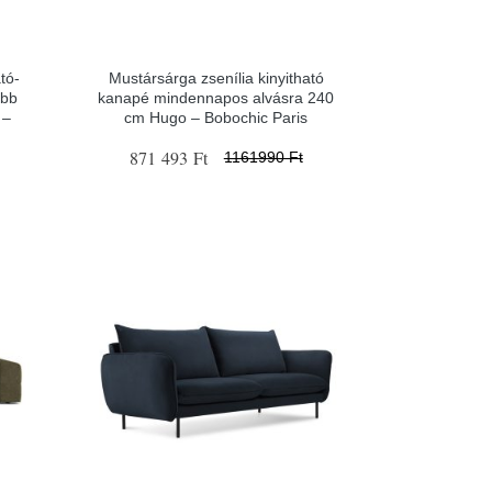
tó-
Mustársárga zsenília kinyitható
obb
kanapé mindennapos alvásra 240
 –
cm Hugo – Bobochic Paris
871 493 Ft
1161990 Ft