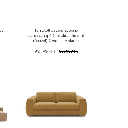
de -
Terrakotta színű zsenília
sarokkanapé (bal oldali-heverő
résszel) Omao – Makamii
955 990 Ft
955990 Ft