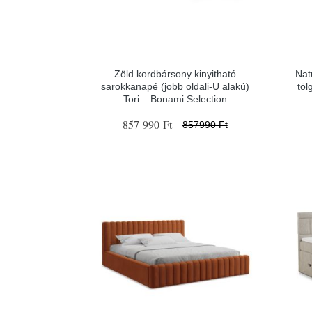
Zöld kordbársony kinyitható
Nat
sarokkanapé (jobb oldali-U alakú)
töl
Tori – Bonami Selection
857 990 Ft
857990 Ft