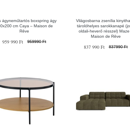
s ágyneműtartós boxspring ágy
Világosbarna zsenília kinyitha
0x200 cm Caya – Maison de
tárolóhelyes sarokkanapé (j
Rêve
oldali-heverő résszel) Maze
Maison de Rêve
959 990 Ft
959990 Ft
837 990 Ft
837990 Ft