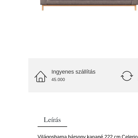
Ingyenes szállítás
45.000
Leírás
Világosbarna bársony kanapé 222 cm Celerio –