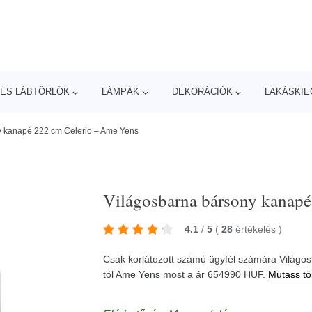
ÉS LÁBTÖRLŐK
LÁMPÁK
DEKORÁCIÓK
LAKÁSKIE
y kanapé 222 cm Celerio – Ame Yens
Világosbarna bársony kanapé
4.1
/
5
(
28
értékelés
)
Csak korlátozott számú ügyfél számára Világ
tól
Ame Yens
most a ár 654990 HUF.
Mutass tö