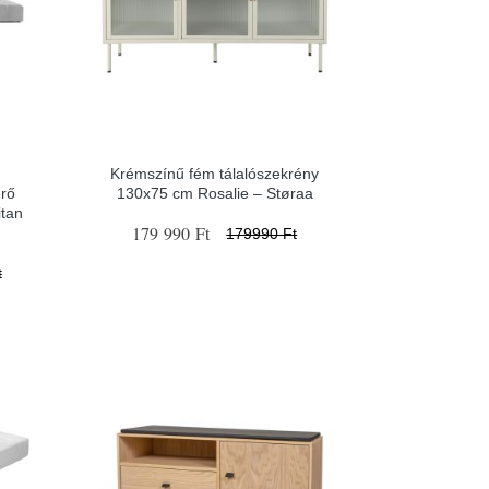
Krémszínű fém tálalószekrény
erő
130x75 cm Rosalie – Støraa
itan
179 990 Ft
179990 Ft
t