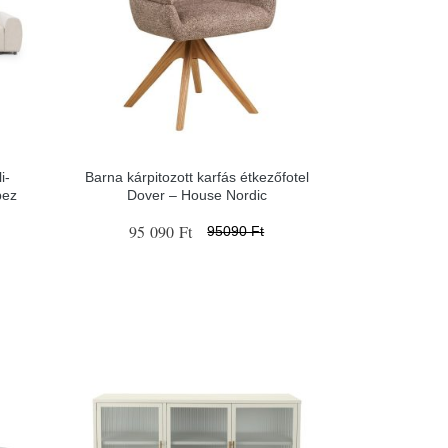
i-
Barna kárpitozott karfás étkezőfotel
pez
Dover – House Nordic
95 090 Ft
95090 Ft