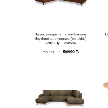
Narancssárgásbarna kordbársony
B
kinyitható sarokkanapé (bal oldali)
Lofty Lilly – Miuform
599 990 Ft
599990 Ft