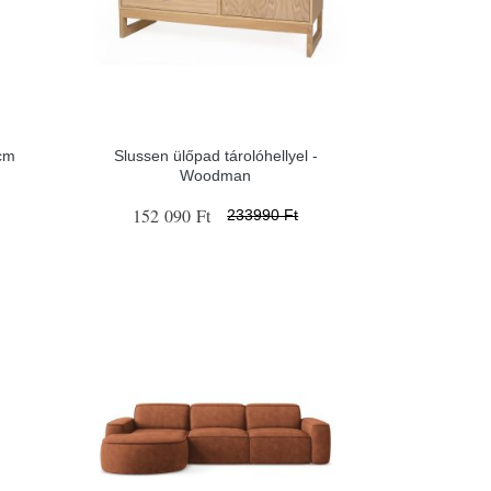
cm
Slussen ülőpad tárolóhellyel -
Woodman
152 090 Ft
233990 Ft