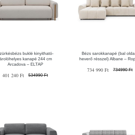
zürkésbézs buklé kinyitható-
Bézs sarokkanapé (bal oldal
tárolóhelyes kanapé 244 cm
heverő résszel) Albane – Ro
Arcadova – ELTAP
734 990 Ft
734990 Ft
401 240 Ft
534990 Ft