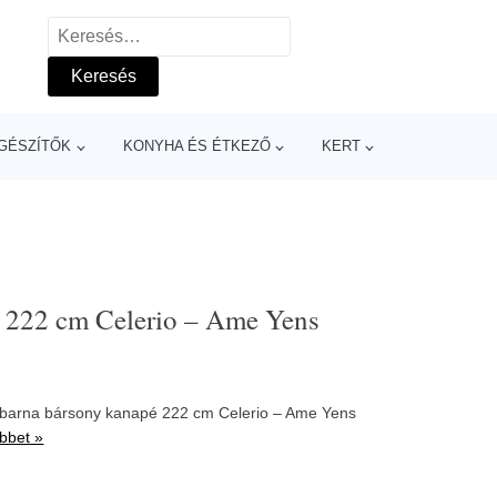
Keresés:
GÉSZÍTŐK
KONYHA ÉS ÉTKEZŐ
KERT
 222 cm Celerio – Ame Yens
osbarna bársony kanapé 222 cm Celerio – Ame Yens
bbet »