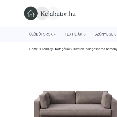
Kelabutor.hu
ÜLŐBÚTOROK
TEXTÍLIÁK
SZŐNYEGEK 
Home
/
Produkty
/
Kategóriák
/
Bútorok
/
Világosbarna bárson