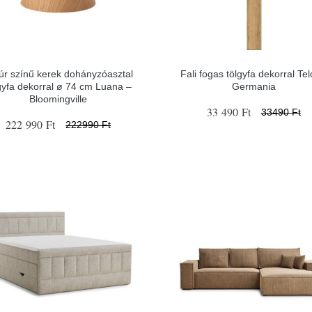
úr színű kerek dohányzóasztal
Fali fogas tölgyfa dekorral Tel
gyfa dekorral ø 74 cm Luana –
Germania
Bloomingville
33 490 Ft
33490 Ft
222 990 Ft
222990 Ft