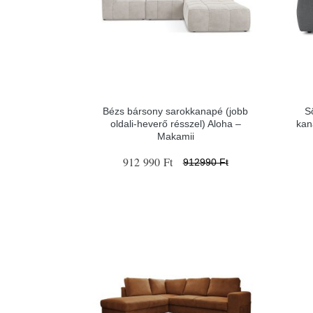
Bézs bársony sarokkanapé (jobb
S
oldali-heverő résszel) Aloha –
kan
Makamii
912 990 Ft
912990 Ft