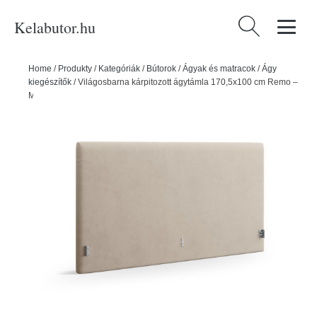
Kelabutor.hu
Keresés:
Home
/
Produkty
/
Kategóriák
/
Bútorok
/
Ágyak és matracok
/
Ágy
kiegészítők
/
Világosbarna kárpitozott ágytámla 170,5x100 cm Remo –
Micadoni