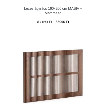
Léces ágyrács 160x200 cm MASIV –
Materasso
83 090 Ft
83090 Ft