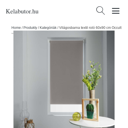
Kelabutor.hu
Keresés:
Home
/
Produkty
/
Kategóriák
/
Világosbarna textil roló 60x90 cm Occult
– douceur d'intérieur