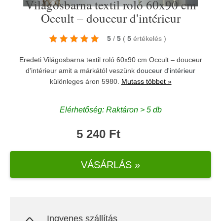
Világosbarna textil roló 60x90 cm
Occult – douceur d'intérieur
5
/
5
(
5
értékelés
)
Eredeti Világosbarna textil roló 60x90 cm Occult – douceur
d'intérieur amit a márkától veszünk
douceur d'intérieur
különleges áron 5980.
Mutass többet »
Elérhetőség: Raktáron > 5 db
5 240 Ft
VÁSÁRLÁS »
Ingyenes szállítás