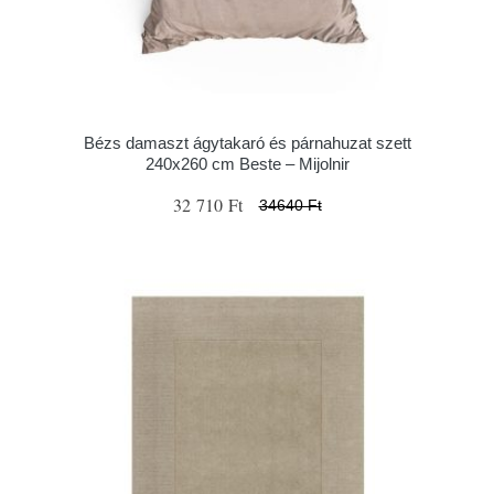
Bézs damaszt ágytakaró és párnahuzat szett
240x260 cm Beste – Mijolnir
32 710 Ft
34640 Ft