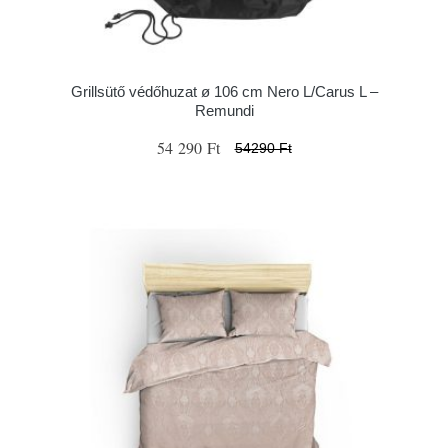
Grillsütő védőhuzat ø 106 cm Nero L/Carus L –
Remundi
54 290 Ft
54290 Ft