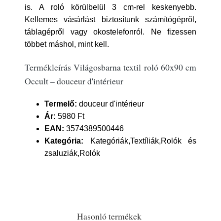
is. A roló körülbelül 3 cm-rel keskenyebb.
Kellemes vásárlást biztosítunk számítógépről,
táblagépről vagy okostelefonról. Ne fizessen
többet máshol, mint kell.
Termékleírás Világosbarna textil roló 60x90 cm
Occult – douceur d'intérieur
Termelő:
douceur d'intérieur
Ár:
5980 Ft
EAN:
3574389500446
Kategória:
Kategóriák,Textíliák,Rolók és
zsaluziák,Rolók
Hasonló termékek