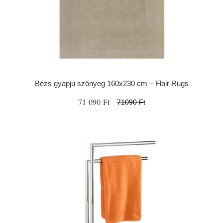
Bézs gyapjú szőnyeg 160x230 cm – Flair Rugs
71 090 Ft
71090 Ft