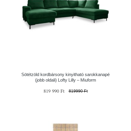
Sötétzöld kordbársony kinyitható sarokkanapé
(jobb oldali) Lofty Lilly – Miuform
819 990 Ft
819990 Ft