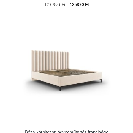
125 990 Ft
125990 Ft
Bézs kárpitozott ágyneműtartós franciaágy