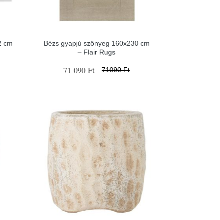
2 cm
Bézs gyapjú szőnyeg 160x230 cm
– Flair Rugs
71 090 Ft
71090 Ft