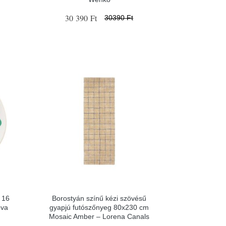
30 390 Ft
30390 Ft
 16
Borostyán színű kézi szövésű
ova
gyapjú futószőnyeg 80x230 cm
Mosaic Amber – Lorena Canals