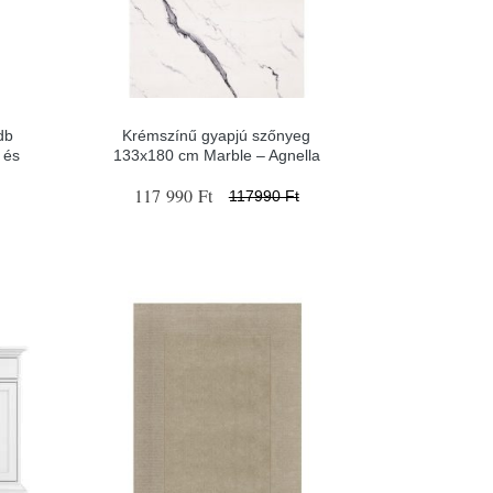
db
Krémszínű gyapjú szőnyeg
 és
133x180 cm Marble – Agnella
117 990 Ft
117990 Ft