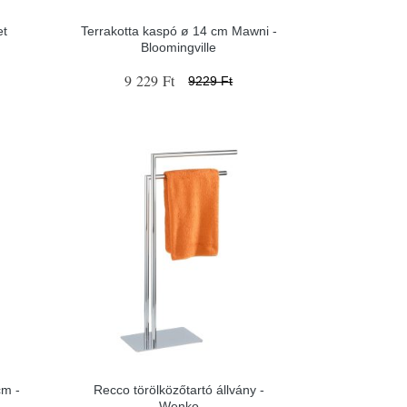
et
Terrakotta kaspó ø 14 cm Mawni -
Bloomingville
9 229 Ft
9229 Ft
cm -
Recco törölközőtartó állvány -
Wenko