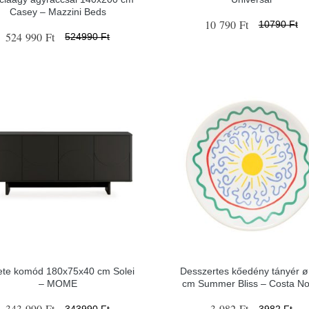
Casey – Mazzini Beds
10 790 Ft
10790 Ft
524 990 Ft
524990 Ft
ete komód 180x75x40 cm Solei
Desszertes kőedény tányér ø
– MOME
cm Summer Bliss – Costa N
343 990 Ft
3 982 Ft
343990 Ft
3982 Ft