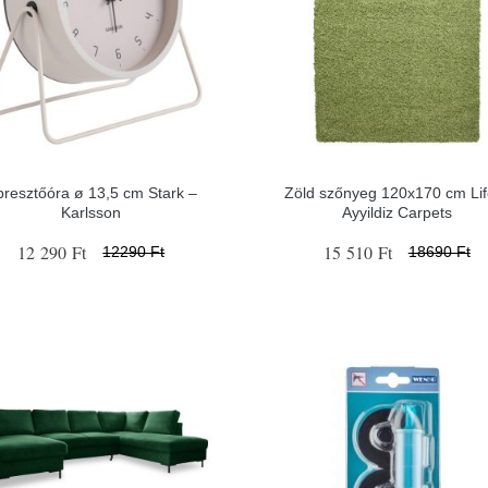
bresztőóra ø 13,5 cm Stark –
Zöld szőnyeg 120x170 cm Lif
Karlsson
Ayyildiz Carpets
12 290 Ft
15 510 Ft
12290 Ft
18690 Ft