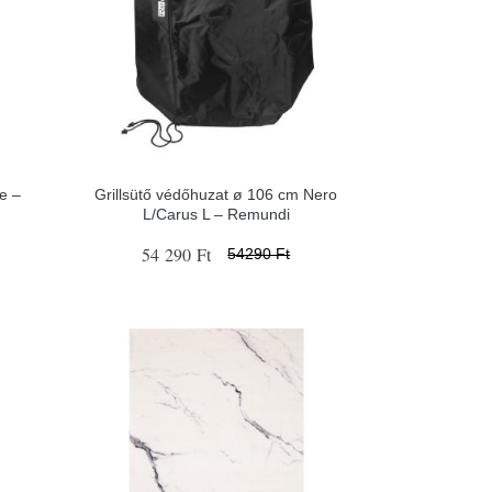
e –
Grillsütő védőhuzat ø 106 cm Nero
L/Carus L – Remundi
54 290 Ft
54290 Ft