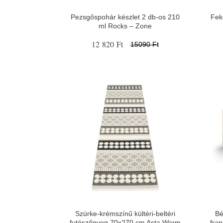
Pezsgőspohár készlet 2 db-os 210
Fek
ml Rocks – Zone
12 820 Ft
15090 Ft
Szürke-krémszínű kültéri-beltéri
Bé
futószőnyeg 70x270 cm Asta Warm
fra