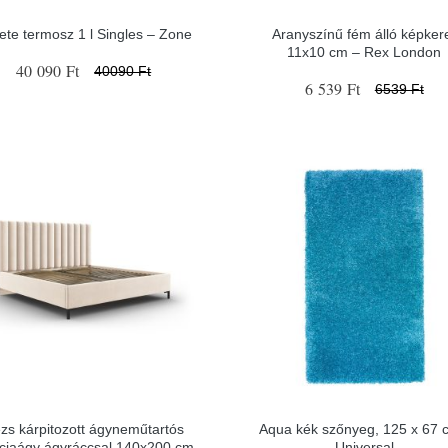
ete termosz 1 l Singles – Zone
Aranyszínű fém álló képker
11x10 cm – Rex London
40 090 Ft
40090 Ft
6 539 Ft
6539 Ft
zs kárpitozott ágyneműtartós
Aqua kék szőnyeg, 125 x 67 
nciaágy ágyráccsal 140x200 cm
Universal