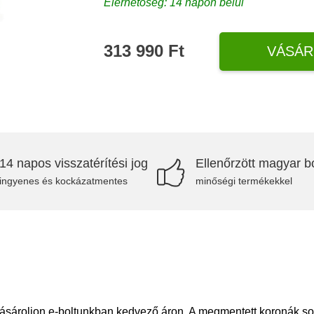
Elérhetőség: 14 napon belül
313 990 Ft
VÁSÁR
14 napos visszatérítési jog
Ellenőrzött magyar bo
ingyenes és kockázatmentes
minőségi termékekkel
Vásároljon e-boltunkban kedvező áron. A megmentett koronák 