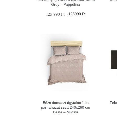
Grey – Pappelina
125 990 Ft
125990 Ft
Bézs damaszt ágytakaró és
Fek
párnahuzat szett 240x260 cm
Beste – Mijolnir