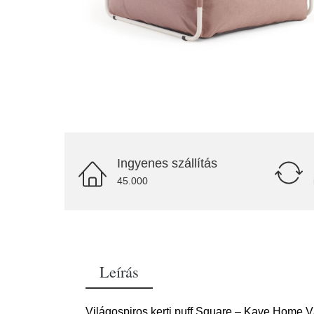
Ingyenes szállítás
45.000
Leírás
Világospiros kerti puff Square – Kave Home 