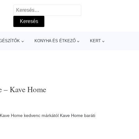
Keresés:
GÉSZÍTŐK
KONYHA ÉS ÉTKEZŐ
KERT
re – Kave Home
e – Kave Home kedvenc márkától
Kave Home
baráti