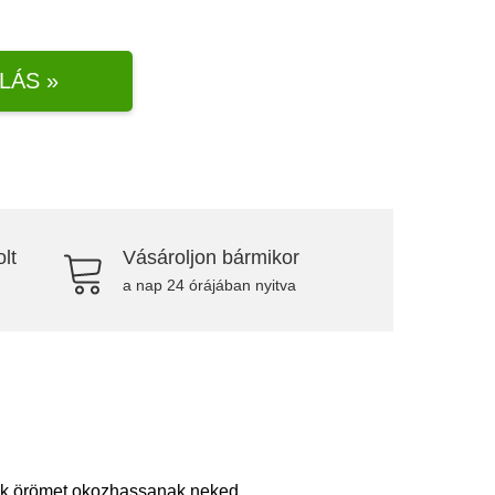
LÁS »
lt
Vásároljon bármikor
a nap 24 órájában nyitva
sok örömet okozhassanak neked.