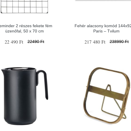
eminder 2 részes fekete fém
Fehér alacsony komód 144x9
üzenőfal, 50 x 70 cm
Paris – Tvilum
22 490 Ft
217 480 Ft
22490 Ft
238990 Ft