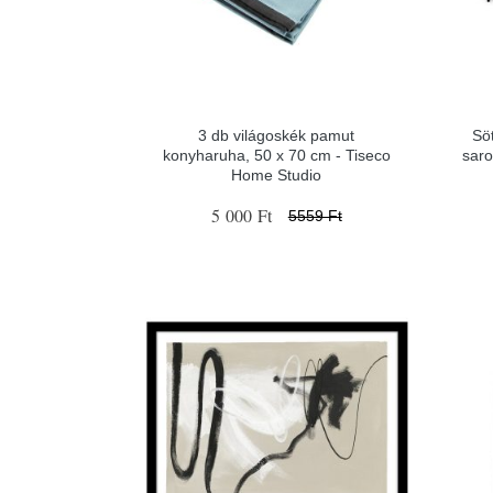
3 db világoskék pamut
Sö
konyharuha, 50 x 70 cm - Tiseco
saro
Home Studio
5 000 Ft
5559 Ft