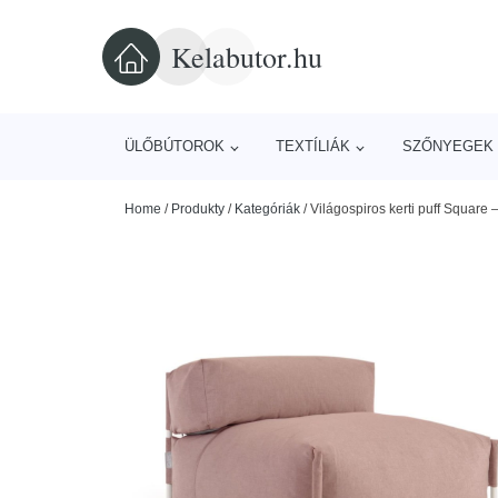
Kelabutor.hu
ÜLŐBÚTOROK
TEXTÍLIÁK
SZŐNYEGEK 
Home
/
Produkty
/
Kategóriák
/
Világospiros kerti puff Squar