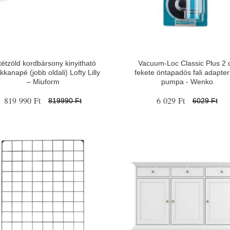
tétzöld kordbársony kinyitható
Vacuum-Loc Classic Plus 2 
kkanapé (jobb oldali) Lofty Lilly
fekete öntapadós fali adapter
– Miuform
pumpa - Wenko
819 990 Ft
6 029 Ft
819990 Ft
6029 Ft