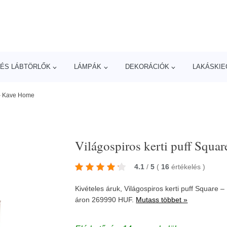
ÉS LÁBTÖRLŐK
LÁMPÁK
DEKORÁCIÓK
LAKÁSKIE
e – Kave Home
Világospiros kerti puff Squa
4.1
/
5
(
16
értékelés
)
Kivételes áruk, Világospiros kerti puff Squar
áron 269990 HUF.
Mutass többet »