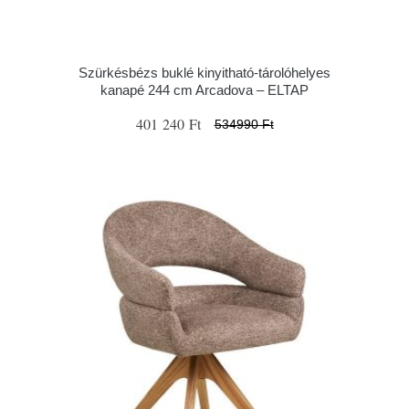
Szürkésbézs buklé kinyitható-tárolóhelyes
kanapé 244 cm Arcadova – ELTAP
401 240 Ft
534990 Ft