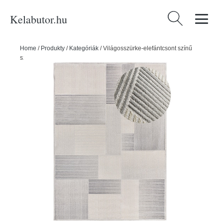
Kelabutor.hu
Keresés:
Home
/
Produkty
/
Kategóriák
/
Világosszürke-elefántcsont színű
szőnyeg 200x290 cm Baresa – Universal