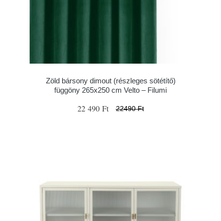
Zöld bársony dimout (részleges sötétítő)
függöny 265x250 cm Velto – Filumi
22 490 Ft
22490 Ft