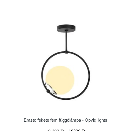
Erasto fekete fém függőlámpa - Opviq lights
19 290 Ft
19290 Ft