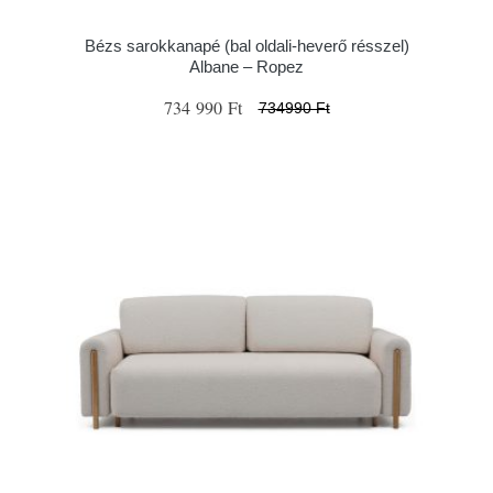
Bézs sarokkanapé (bal oldali-heverő résszel)
Albane – Ropez
734 990 Ft
734990 Ft