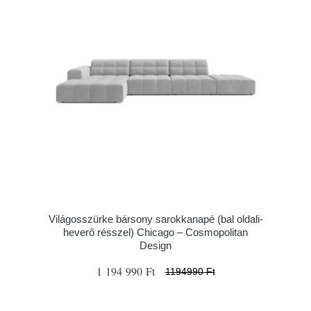
Világosszürke bársony sarokkanapé (bal oldali-
heverő résszel) Chicago – Cosmopolitan
Design
1 194 990 Ft
1194990 Ft