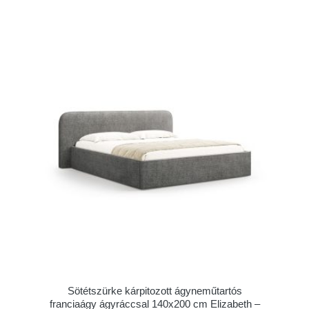
Sötétszürke kárpitozott ágyneműtartós
franciaágy ágyráccsal 140x200 cm Elizabeth –