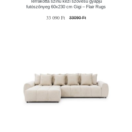
Terrakotta színű kézi szövésű gyapjú
futószőnyeg 60x230 cm Gigi – Flair Rugs
33 090 Ft
33090 Ft