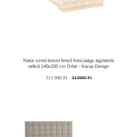
Natúr színű borovi fenyő franciaágy ágytámla
nélkül 140x200 cm Orbit – Karup Design
313 990 Ft
313990 Ft