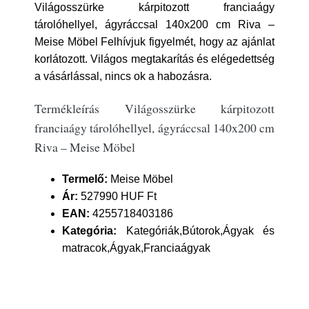
Világosszürke kárpitozott franciaágy
tárolóhellyel, ágyráccsal 140x200 cm Riva –
Meise Möbel Felhívjuk figyelmét, hogy az ajánlat
korlátozott. Világos megtakarítás és elégedettség
a vásárlással, nincs ok a habozásra.
Termékleírás Világosszürke kárpitozott
franciaágy tárolóhellyel, ágyráccsal 140x200 cm
Riva – Meise Möbel
Termelő:
Meise Möbel
Ár:
527990 HUF Ft
EAN:
4255718403186
Kategória:
Kategóriák,Bútorok,Ágyak és
matracok,Ágyak,Franciaágyak