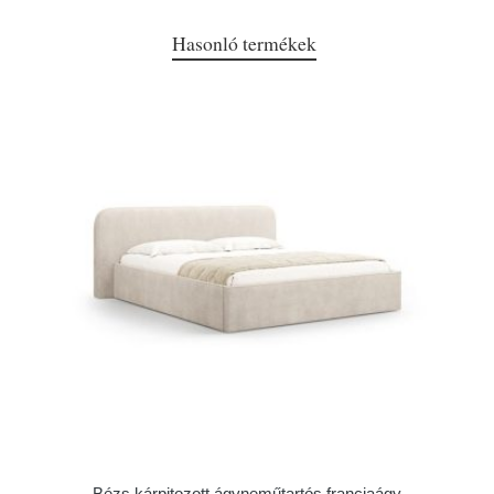
Hasonló termékek
Bézs kárpitozott ágyneműtartós franciaágy