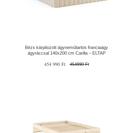
Bézs kárpitozott ágyneműtartós franciaágy
ágyráccsal 140x200 cm Carilla – ELTAP
454 990 Ft
454990 Ft