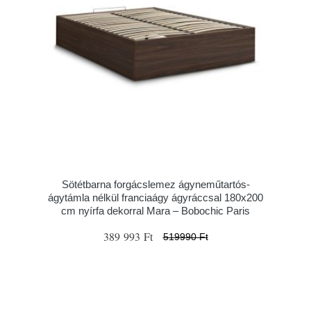
Sötétbarna forgácslemez ágyneműtartós-
ágytámla nélkül franciaágy ágyráccsal 180x200
cm nyírfa dekorral Mara – Bobochic Paris
389 993 Ft
519990 Ft