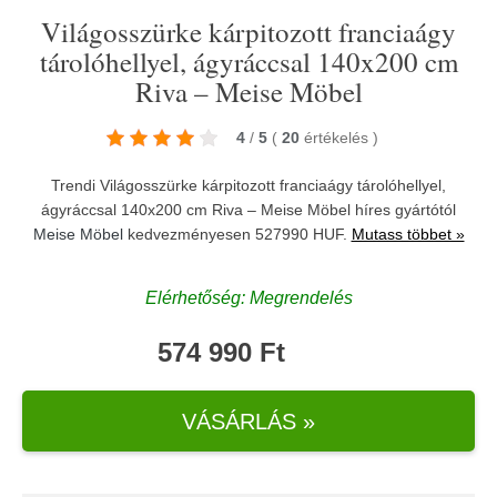
Világosszürke kárpitozott franciaágy
tárolóhellyel, ágyráccsal 140x200 cm
Riva – Meise Möbel
4
/
5
(
20
értékelés
)
Trendi Világosszürke kárpitozott franciaágy tárolóhellyel,
ágyráccsal 140x200 cm Riva – Meise Möbel híres gyártótól
Meise Möbel
kedvezményesen 527990 HUF.
Mutass többet »
Elérhetőség: Megrendelés
574 990 Ft
VÁSÁRLÁS »