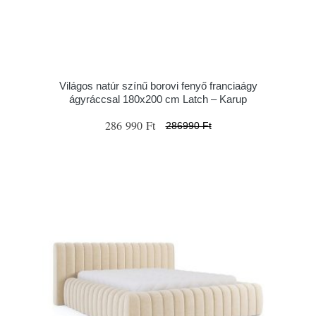
Világos natúr színű borovi fenyő franciaágy
ágyráccsal 180x200 cm Latch – Karup
286 990 Ft
286990 Ft