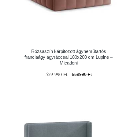
Rózsaszín kárpitozott ágyneműtartós
franciaágy ágyráccsal 180x200 cm Lupine –
Micadoni
559 990 Ft
559990 Ft