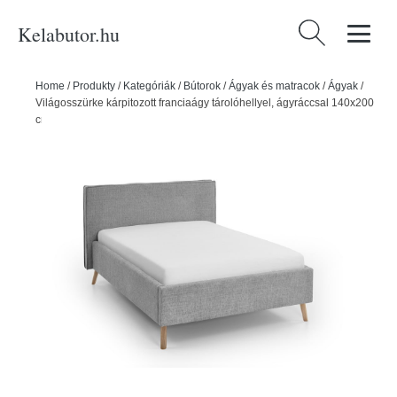
Kelabutor.hu
Keresés:
Home
/
Produkty
/
Kategóriák
/
Bútorok
/
Ágyak és matracok
/
Ágyak
/
Világosszürke kárpitozott franciaágy tárolóhellyel, ágyráccsal 140x200
cm Riva – Meise Möbel