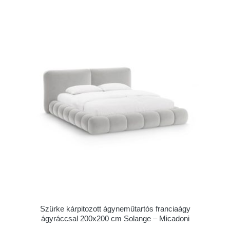
Szürke kárpitozott ágyneműtartós franciaágy
ágyráccsal 200x200 cm Solange – Micadoni