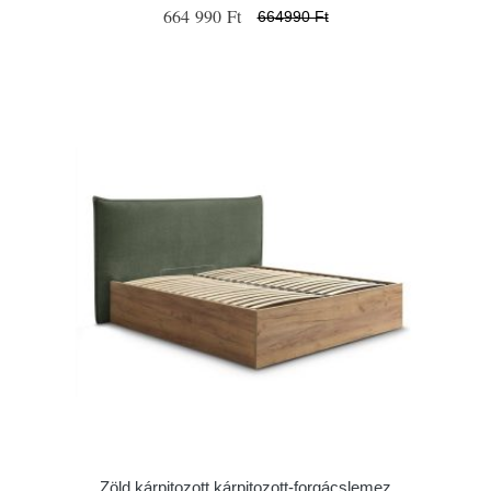
664 990 Ft
664990 Ft
Zöld kárpitozott kárpitozott-forgácslemez