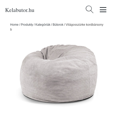
Kelabutor.hu
Keresés:
Home
/
Produkty
/
Kategóriák
/
Bútorok
/
Világosszürke kordbársony
babzsákfotel Om 110 – SLOWDOWN