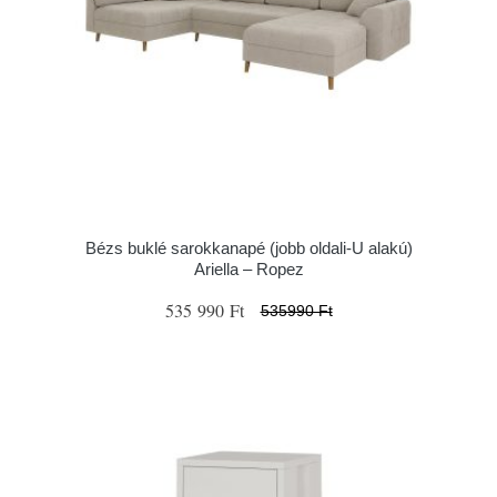
Bézs buklé sarokkanapé (jobb oldali-U alakú)
Ariella – Ropez
535 990 Ft
535990 Ft