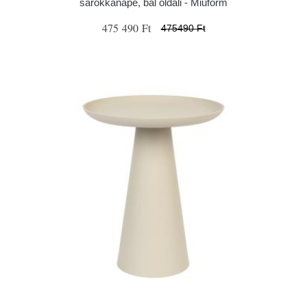
sarokkanapé, bal oldali - Miuform
475 490 Ft
475490 Ft