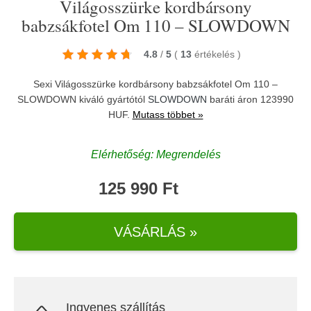
Világosszürke kordbársony
babzsákfotel Om 110 – SLOWDOWN
4.8
/
5
(
13
értékelés
)
Sexi Világosszürke kordbársony babzsákfotel Om 110 –
SLOWDOWN kiváló gyártótól
SLOWDOWN
baráti áron 123990
HUF.
Mutass többet »
Elérhetőség: Megrendelés
125 990 Ft
VÁSÁRLÁS »
Ingyenes szállítás