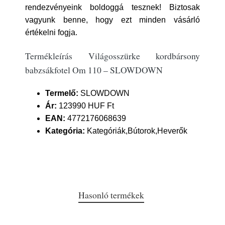
rendezvényeink boldoggá tesznek! Biztosak
vagyunk benne, hogy ezt minden vásárló
értékelni fogja.
Termékleírás Világosszürke kordbársony
babzsákfotel Om 110 – SLOWDOWN
Termelő:
SLOWDOWN
Ár:
123990 HUF Ft
EAN:
4772176068639
Kategória:
Kategóriák,Bútorok,Heverők
Hasonló termékek