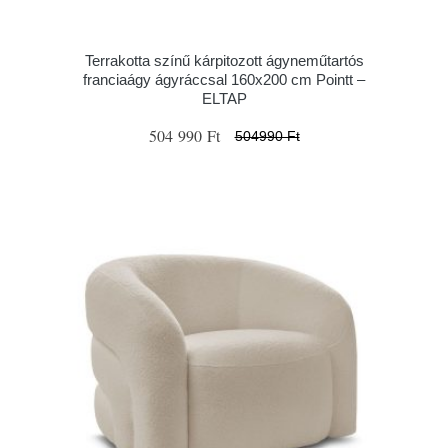
Terrakotta színű kárpitozott ágyneműtartós
franciaágy ágyráccsal 160x200 cm Pointt –
ELTAP
504 990 Ft
504990 Ft