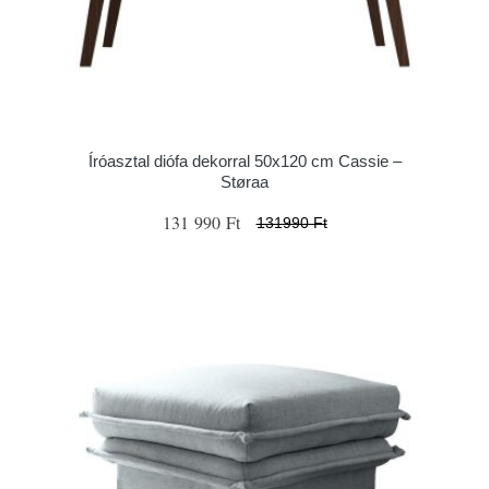
Íróasztal diófa dekorral 50x120 cm Cassie –
Støraa
131 990 Ft
131990 Ft