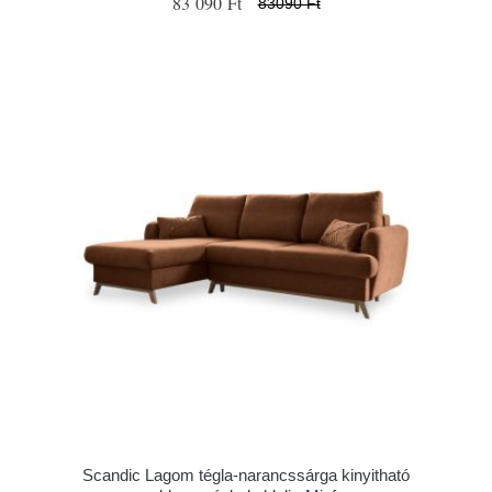
83 090 Ft
83090 Ft
Scandic Lagom tégla-narancssárga kinyitható