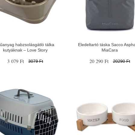
űanyag habzsolásgátló tálka
Eledeltartó táska Sacco Aspha
kutyáknak – Love Story
MiaCara
3 079 Ft
20 290 Ft
3079 Ft
20290 Ft