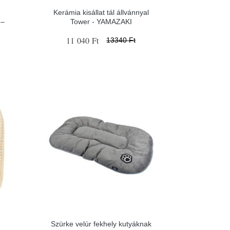
Kerámia kisállat tál állvánnyal
 –
Tower - YAMAZAKI
11 040 Ft
13340 Ft
Szürke velúr fekhely kutyáknak