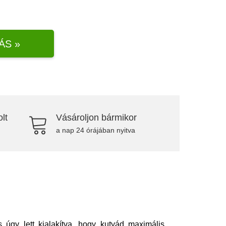
ÁS »
lt
Vásároljon bármikor
a nap 24 órájában nyitva
 úgy lett kialakítva, hogy kutyád maximális