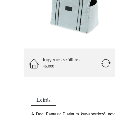
Ingyenes szállítás
45.000
Leírás
A Dog Fantasy Platinum kutyahordozó egy na