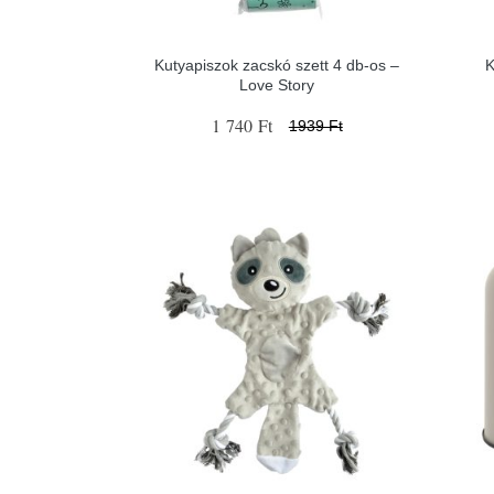
Kutyapiszok zacskó szett 4 db-os –
K
Love Story
1 740 Ft
1939 Ft