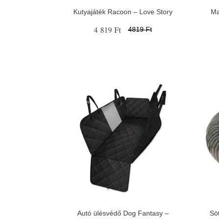
Kutyajáték Racoon – Love Story
Ma
4 819 Ft
4819 Ft
Autó ülésvédő Dog Fantasy –
Sö