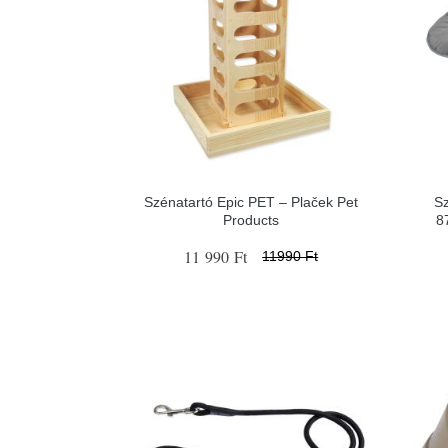
Szénatartó Epic PET – Plaček Pet
Sz
Products
8
11 990 Ft
11990 Ft