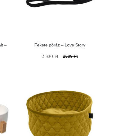
lt –
Fekete póráz – Love Story
2 330 Ft
2589 Ft