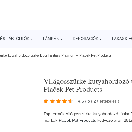
ÉS LÁBTÖRLŐK
LÁMPÁK
DEKORÁCIÓK
LAKÁSKIE
ürke kutyahordozó táska Dog Fantasy Platinum – Plaček Pet Products
Világosszürke kutyahordozó 
Plaček Pet Products
4.6
/
5
(
27
értékelés
)
Top termék Világosszürke kutyahordozó táska D
márkák
Plaček Pet Products
kedvező áron 251