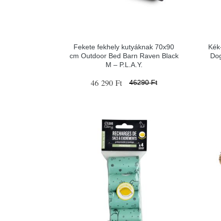
Fekete fekhely kutyáknak 70x90
Kék
cm Outdoor Bed Barn Raven Black
Dog
M – P.L.A.Y.
46 290 Ft
46290 Ft