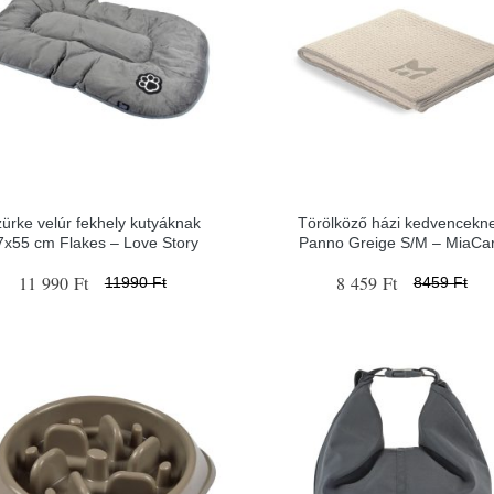
ürke velúr fekhely kutyáknak
Törölköző házi kedvencekn
7x55 cm Flakes – Love Story
Panno Greige S/M – MiaCa
11 990 Ft
8 459 Ft
11990 Ft
8459 Ft