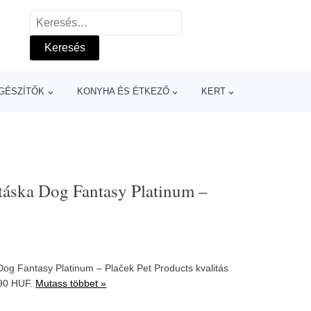
Keresés:
GÉSZÍTŐK
KONYHA ÉS ÉTKEZŐ
KERT
táska Dog Fantasy Platinum –
og Fantasy Platinum – Plaček Pet Products kvalitás
90 HUF.
Mutass többet »