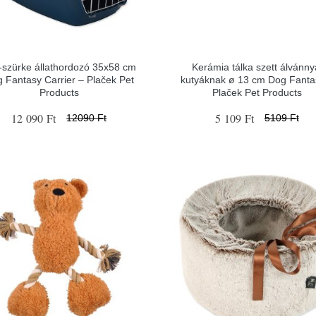
-szürke állathordozó 35x58 cm
Kerámia tálka szett álvánny
 Fantasy Carrier – Plaček Pet
kutyáknak ø 13 cm Dog Fanta
Products
Plaček Pet Products
12 090 Ft
5 109 Ft
12090 Ft
5109 Ft