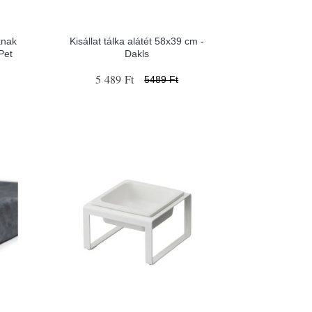
knak
Kisállat tálka alátét 58x39 cm -
Pet
Dakls
5 489 Ft
5489 Ft