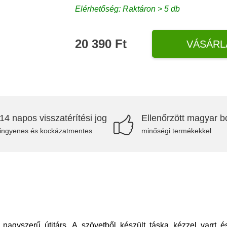
Elérhetőség: Raktáron > 5 db
20 390 Ft
VÁSÁRL
14 napos visszatérítési jog
Ellenőrzött magyar bo
ingyenes és kockázatmentes
minőségi termékekkel
gyszerű útitárs. A szövetből készült táska kézzel varrt és