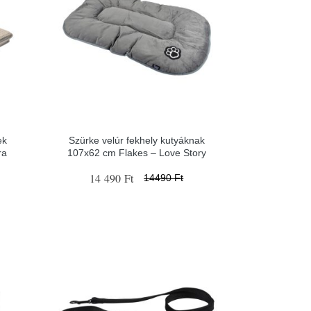
ek
Szürke velúr fekhely kutyáknak
ra
107x62 cm Flakes – Love Story
14 490 Ft
14490 Ft