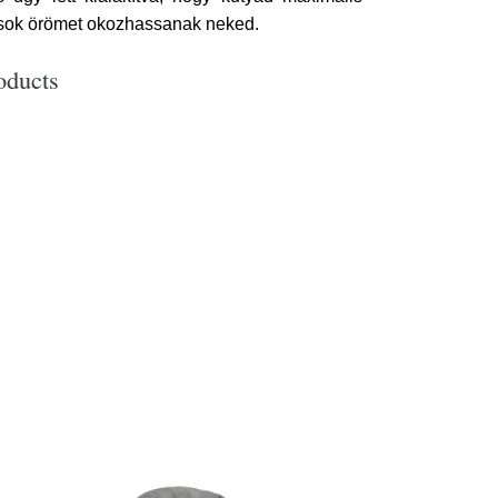
 sok örömet okozhassanak neked.
oducts