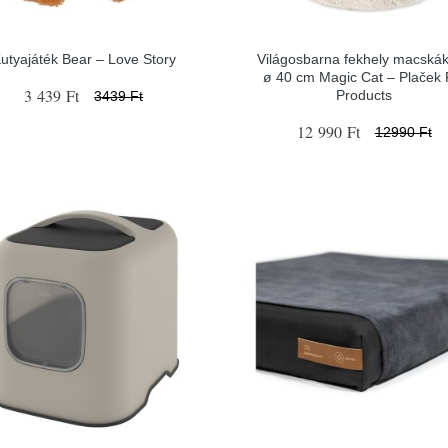
utyajáték Bear – Love Story
Világosbarna fekhely macská
ø 40 cm Magic Cat – Plaček 
3 439 Ft
Products
3439 Ft
12 990 Ft
12990 Ft