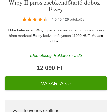
Wipy II piros zsebkendőtartó doboz -
Essey
4.5
/
5
(
20
értékelés
)
Ebbe beleszeret: Wipy II piros zsebkendőtartó doboz - Essey
híres márkától
Essey
kedvezményesen 11090 HUF.
Mutass
többet »
Elérhetőség: Raktáron > 5 db
12 090 Ft
VÁSÁRLÁS »
Ingyenes szállítás