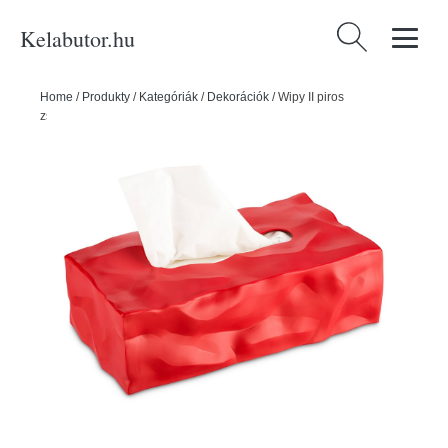
Kelabutor.hu
Keresés:
Home
/
Produkty
/
Kategóriák
/
Dekorációk
/
Wipy II piros
zsebkendőtartó doboz - Essey