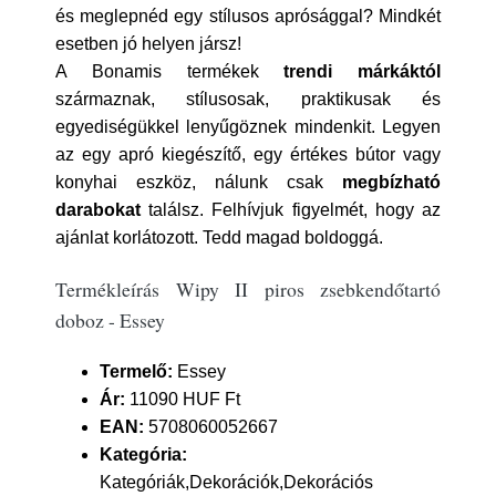
és meglepnéd egy stílusos aprósággal? Mindkét
esetben jó helyen jársz!
A Bonamis termékek
trendi márkáktól
származnak, stílusosak, praktikusak és
egyediségükkel lenyűgöznek mindenkit. Legyen
az egy apró kiegészítő, egy értékes bútor vagy
konyhai eszköz, nálunk csak
megbízható
darabokat
találsz. Felhívjuk figyelmét, hogy az
ajánlat korlátozott. Tedd magad boldoggá.
Termékleírás Wipy II piros zsebkendőtartó
doboz - Essey
Termelő:
Essey
Ár:
11090 HUF Ft
EAN:
5708060052667
Kategória:
Kategóriák,Dekorációk,Dekorációs