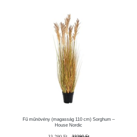
Fű műnövény (magasság 110 cm) Sorghum –
House Nordic
33 290 Ft
33290 Ft