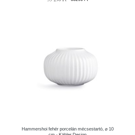
Hammershoi fehér porcelán mécsestartó, ⌀ 10
cm - Kähler Design