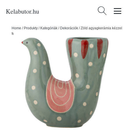
Kelabutor.hu
Keresés:
Home
/
Produkty
/
Kategóriák
/
Dekorációk
/
Zöld agyagkerámia kézzel
festett váza (magasság 19 cm) Trudy – Bloomingville