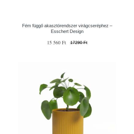
Fém függő akasztórendszer virágcseréphez –
Esschert Design
15 560 Ft
17290 Ft