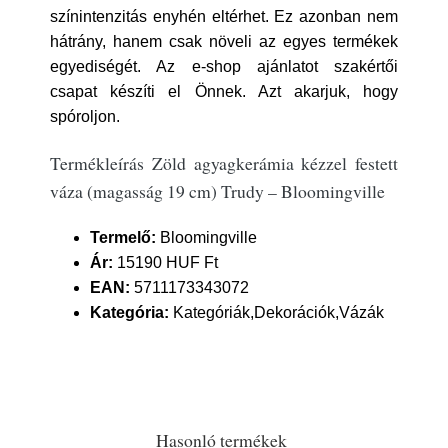
színintenzitás enyhén eltérhet. Ez azonban nem
hátrány, hanem csak növeli az egyes termékek
egyediségét. Az e-shop ajánlatot szakértői
csapat készíti el Önnek. Azt akarjuk, hogy
spóroljon.
Termékleírás Zöld agyagkerámia kézzel festett
váza (magasság 19 cm) Trudy – Bloomingville
Termelő:
Bloomingville
Ár:
15190 HUF Ft
EAN:
5711173343072
Kategória:
Kategóriák,Dekorációk,Vázák
Hasonló termékek