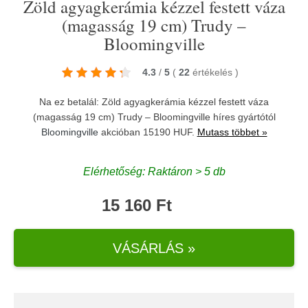
Zöld agyagkerámia kézzel festett váza
(magasság 19 cm) Trudy –
Bloomingville
4.3
/
5
(
22
értékelés
)
Na ez betalál: Zöld agyagkerámia kézzel festett váza
(magasság 19 cm) Trudy – Bloomingville híres gyártótól
Bloomingville
akcióban 15190 HUF.
Mutass többet »
Elérhetőség: Raktáron > 5 db
15 160 Ft
VÁSÁRLÁS »