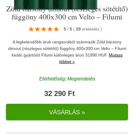
Zöld bársony dimout (részleges sötétítő)
függöny 400x300 cm Velto – Filumi
5
/
5
(
29
értékelés
)
A legkelendőbb áruk rangsorából származik Zöld bársony
dimout (részleges sötétítő) függöny 400x300 cm Velto – Filumi
kiváló gyártótól
Filumi
különleges áron 31990 HUF.
Mutass
többet »
Elérhetőség: Megrendelés
32 290 Ft
VÁSÁRLÁS »