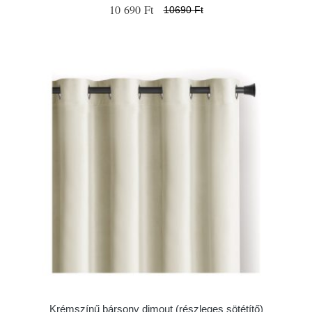
10 690 Ft
10690 Ft
Krémszínű bársony dimout (részleges sötétítő)