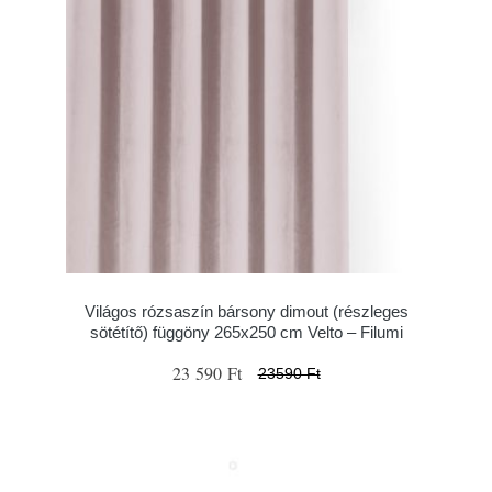
Világos rózsaszín bársony dimout (részleges
sötétítő) függöny 265x250 cm Velto – Filumi
23 590 Ft
23590 Ft