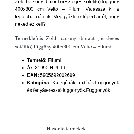
Zöld bársony dimout (részleges sötétítő) függöny
400x300 cm Velto – Filumi Válassza ki a
legjobbat nálunk. Meggyőztünk téged arról, hogy
neked ez kell?
Termékleírás Zöld bársony dimout (részleges
sötétítő) függöny 400x300 cm Velto – Filumi
Termelő:
Filumi
Ár:
31990 HUF Ft
EAN:
5905692002699
Kategória:
Kategóriák,Textíliák,Függönyök
és fényáteresztő függönyök,Függönyök
Hasonló termékek