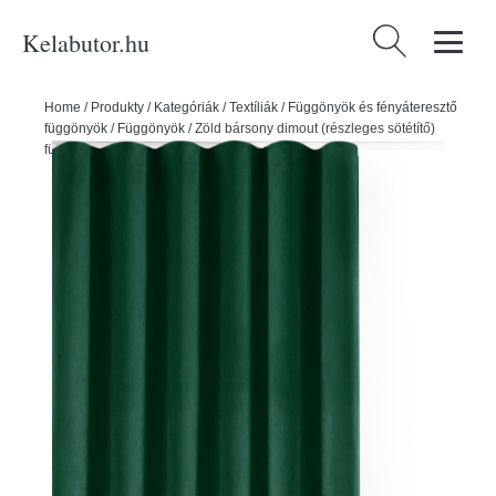
Kelabutor.hu
Keresés:
Home
/
Produkty
/
Kategóriák
/
Textíliák
/
Függönyök és fényáteresztő
függönyök
/
Függönyök
/
Zöld bársony dimout (részleges sötétítő)
függöny 400x300 cm Velto – Filumi