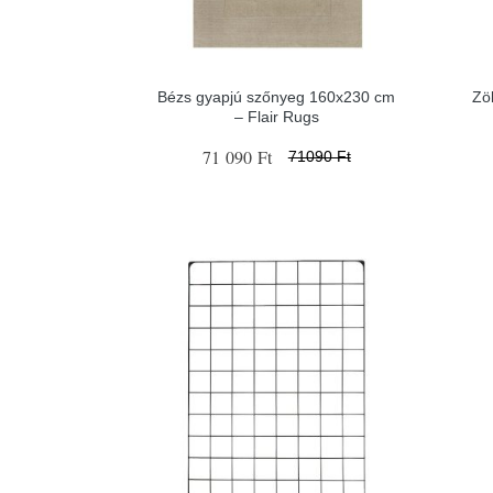
Bézs gyapjú szőnyeg 160x230 cm
Zö
– Flair Rugs
71 090 Ft
71090 Ft