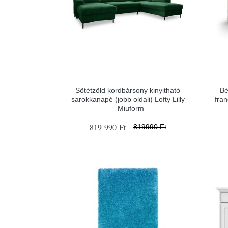
Sötétzöld kordbársony kinyitható
Bé
sarokkanapé (jobb oldali) Lofty Lilly
fra
– Miuform
819 990 Ft
819990 Ft