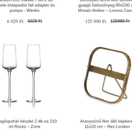
kete öntapadós fali adapter és
gyapjú futószőnyeg 80x230
pumpa - Wenko
Mosaic Amber – Lorena Can
6 029 Ft
125 990 Ft
6029 Ft
125990 Ft
sgőspohár készlet 2 db-os 210
Aranyszínű fém álló képker
ml Rocks – Zone
11x10 cm – Rex London