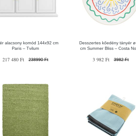
ér alacsony komód 144x92 cm
Desszertes kőedény tányér ø
Paris – Tvilum
cm Summer Bliss – Costa N
217 480 Ft
3 982 Ft
238990 Ft
3982 Ft