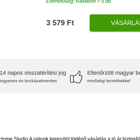
Elérhetőség: Raktáron > 5 db
3 579 Ft
VÁSÁRLÁ
14 napos visszatérítési jog
Ellenőrzött magyar bo
ingyenes és kockázatmentes
minőségi termékekkel
me Studio A rajtunk keresztül történő vásárlás a jó ár biztosít