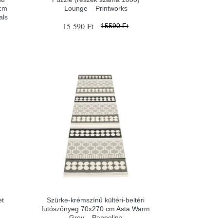
 cm
Lounge – Printworks
als
15 590 Ft
15590 Ft
et
Szürke-krémszínű kültéri-beltéri
futószőnyeg 70x270 cm Asta Warm
Grey – Pappelina