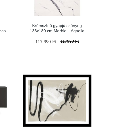
Krémszínű gyapjú szőnyeg
eco
133x180 cm Marble – Agnella
117 990 Ft
117990 Ft