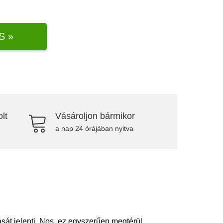
S »
lt
Vásároljon bármikor
a nap 24 órájában nyitva
ását jelenti. Nos, ez egyszerűen megtérül.