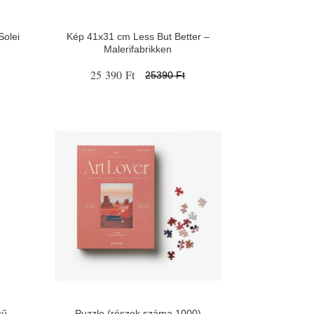
olei
Kép 41x31 cm Less But Better –
Malerifabrikken
25 390 Ft
25390 Ft
sű
Puzzle (részek száma 1000)