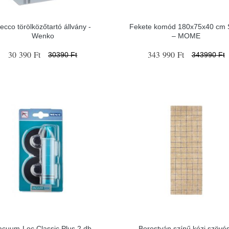
ecco törölközőtartó állvány -
Fekete komód 180x75x40 cm S
Wenko
– MOME
30 390 Ft
343 990 Ft
30390 Ft
343990 Ft
acuum-Loc Classic Plus 2 db
Borostyán színű kézi szövé