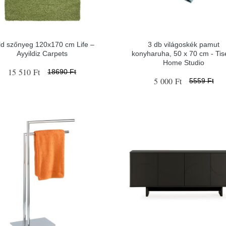
ld szőnyeg 120x170 cm Life –
3 db világoskék pamut
Ayyildiz Carpets
konyharuha, 50 x 70 cm - Tis
Home Studio
15 510 Ft
18690 Ft
5 000 Ft
5559 Ft