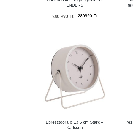
ENDERS
fe
280 990 Ft
280990 Ft
Ébresztőóra ø 13,5 cm Stark –
Pez
Karlsson