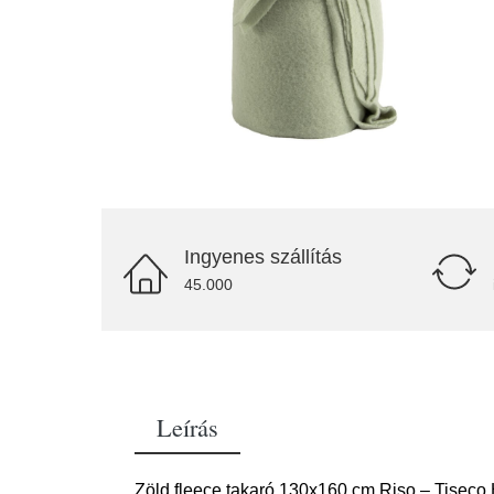
Ingyenes szállítás
45.000
Leírás
Zöld fleece takaró 130x160 cm Riso – Tiseco Ho