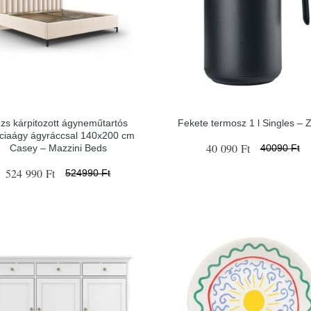
zs kárpitozott ágyneműtartós
Fekete termosz 1 l Singles – 
nciaágy ágyráccsal 140x200 cm
40 090 Ft
Casey – Mazzini Beds
40090 Ft
524 990 Ft
524990 Ft