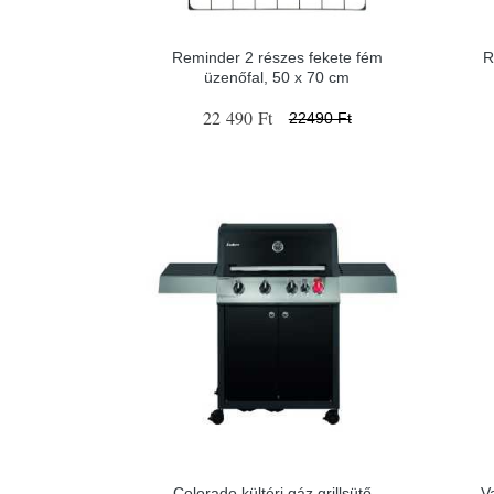
Reminder 2 részes fekete fém
R
üzenőfal, 50 x 70 cm
22 490 Ft
22490 Ft
Colorado kültéri gáz grillsütő -
V