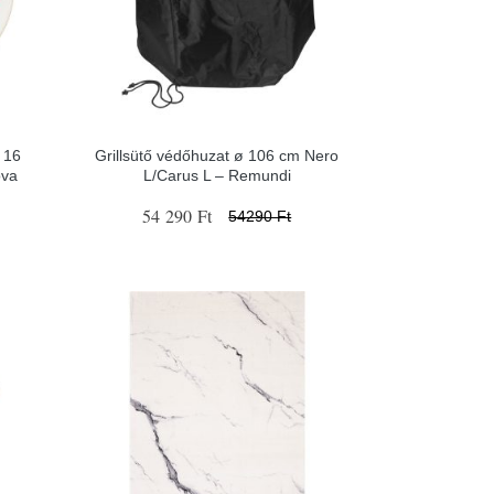
 16
Grillsütő védőhuzat ø 106 cm Nero
ova
L/Carus L – Remundi
54 290 Ft
54290 Ft