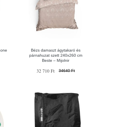
Zone
Bézs damaszt ágytakaró és
párnahuzat szett 240x260 cm
Beste – Mijolnir
32 710 Ft
34640 Ft