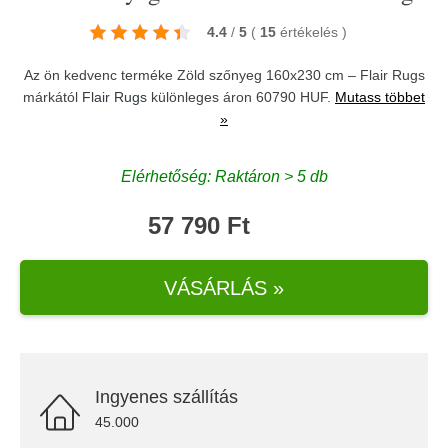
4.4
/
5
(
15
értékelés
)
Az ön kedvenc terméke Zöld szőnyeg 160x230 cm – Flair Rugs
márkától
Flair Rugs
különleges áron 60790 HUF.
Mutass többet
»
Elérhetőség: Raktáron > 5 db
57 790 Ft
VÁSÁRLÁS »
Ingyenes szállítás
45.000