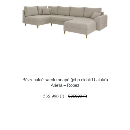
Bézs buklé sarokkanapé (jobb oldali-U alakú)
Ariella – Ropez
535 990 Ft
535990 Ft