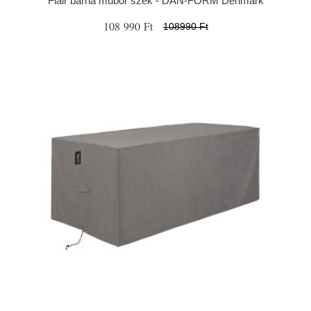
Flair barna műbőr szék - ​​​​​DAN-FORM Denmark
108 990 Ft
108990 Ft