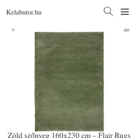
Kelabutor.hu
Keresés:
Home
/
Produkty
/
Kategóriák
/
Zöld szőnyeg 160x230 cm – Flair Rugs
Zöld szőnyeg 160x230 cm – Flair Rugs