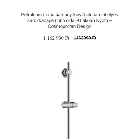
Petróleum színű bársony kinyitható tárolóhelyes
sarokkanapé (jobb oldali-U alakú) Kyoto –
Cosmopolitan Design
1 162 990 Ft
1162990 Ft