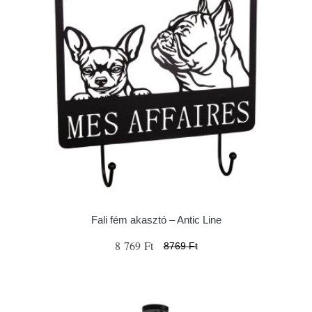
Fali fém akasztó – Antic Line
8 769 Ft
8769 Ft