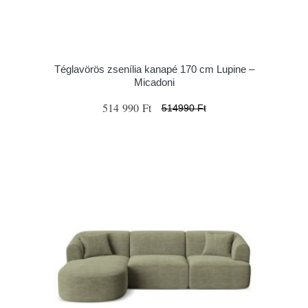
Téglavörös zsenília kanapé 170 cm Lupine –
Micadoni
514 990 Ft
514990 Ft