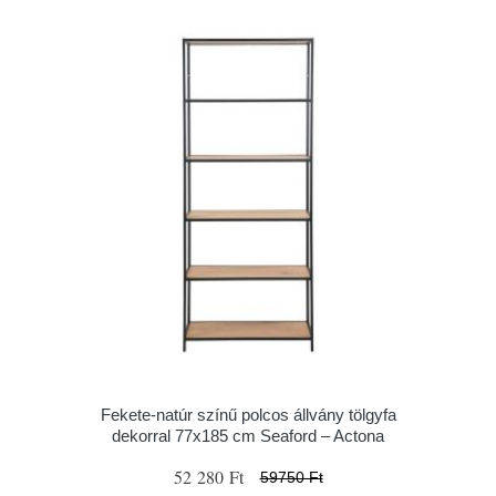
Fekete-natúr színű polcos állvány tölgyfa
dekorral 77x185 cm Seaford – Actona
52 280 Ft
59750 Ft