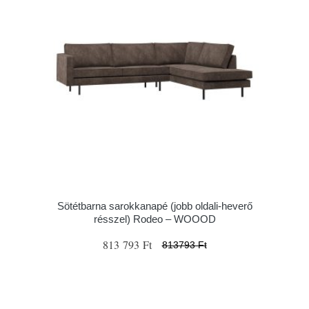
Sötétbarna sarokkanapé (jobb oldali-heverő
résszel) Rodeo – WOOOD
813 793 Ft
813793 Ft