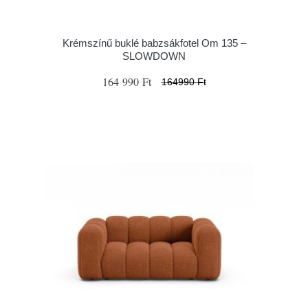
Krémszínű buklé babzsákfotel Om 135 –
SLOWDOWN
164 990 Ft
164990 Ft