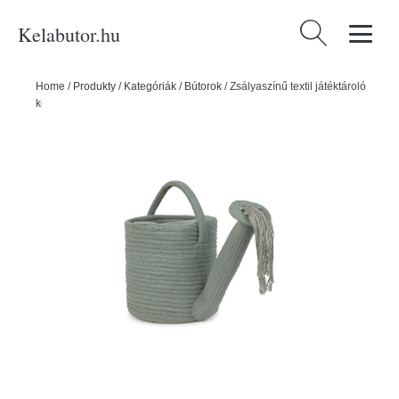
Kelabutor.hu
Keresés:
Home
/
Produkty
/
Kategóriák
/
Bútorok
/
Zsályaszínű textil játéktároló
kosár 51x26x38 cm Water Can – Lorena Canals