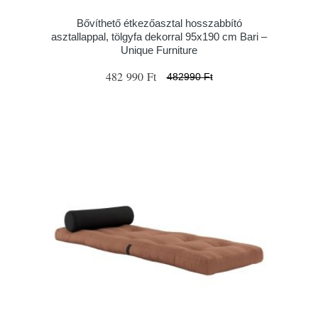
Bővíthető étkezőasztal hosszabbító
asztallappal, tölgyfa dekorral 95x190 cm Bari –
Unique Furniture
482 990 Ft
482990 Ft