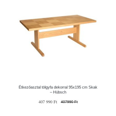
Étkezőasztal tölgyfa dekorral 95x195 cm Skak
– Hübsch
407 990 Ft
407990 Ft