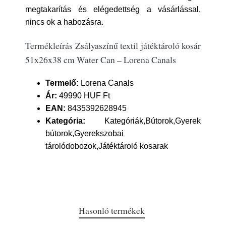
megtakarítás és elégedettség a vásárlással,
nincs ok a habozásra.
Termékleírás Zsályaszínű textil játéktároló kosár
51x26x38 cm Water Can – Lorena Canals
Termelő:
Lorena Canals
Ár:
49990 HUF Ft
EAN:
8435392628945
Kategória:
Kategóriák,Bútorok,Gyerek
bútorok,Gyerekszobai
tárolódobozok,Játéktároló kosarak
Hasonló termékek