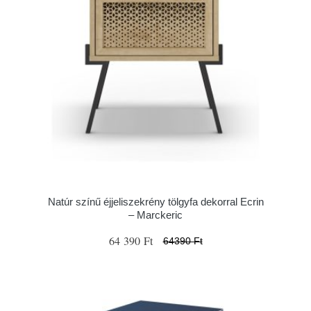
Natúr színű éjjeliszekrény tölgyfa dekorral Ecrin
– Marckeric
64 390 Ft
64390 Ft