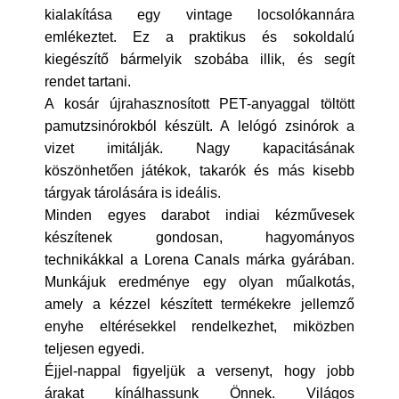
kialakítása egy vintage locsolókannára
emlékeztet. Ez a praktikus és sokoldalú
kiegészítő bármelyik szobába illik, és segít
rendet tartani.
A kosár újrahasznosított PET-anyaggal töltött
pamutzsinórokból készült. A lelógó zsinórok a
vizet imitálják. Nagy kapacitásának
köszönhetően játékok, takarók és más kisebb
tárgyak tárolására is ideális.
Minden egyes darabot indiai kézművesek
készítenek gondosan, hagyományos
technikákkal a Lorena Canals márka gyárában.
Munkájuk eredménye egy olyan műalkotás,
amely a kézzel készített termékekre jellemző
enyhe eltérésekkel rendelkezhet, miközben
teljesen egyedi.
Éjjel-nappal figyeljük a versenyt, hogy jobb
árakat kínálhassunk Önnek. Világos