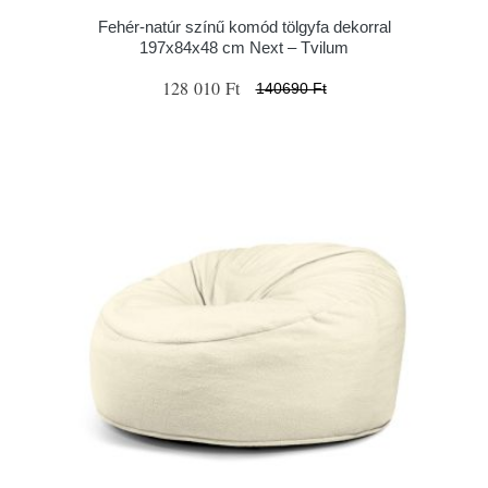
Fehér-natúr színű komód tölgyfa dekorral
197x84x48 cm Next – Tvilum
128 010 Ft
140690 Ft