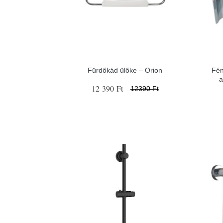
Fürdőkád ülőke – Orion
Fén
a
12 390 Ft
12390 Ft