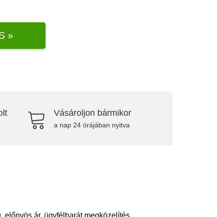
S »
lt
Vásároljon bármikor
a nap 24 órájában nyitva
 előnyös ár, ügyfélbarát megközelítés.