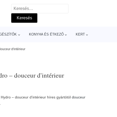
Keresés:
GÉSZÍTŐK
KONYHA ÉS ÉTKEZŐ
KERT
ouceur d'intérieur
ro – douceur d'intérieur
Hydro – douceur d'intérieur híres gyártótól
douceur
»