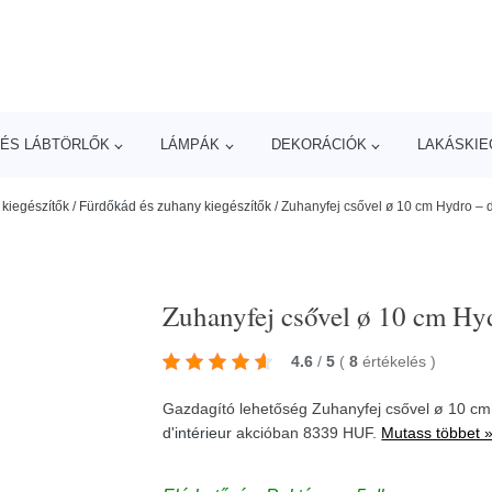
ÉS LÁBTÖRLŐK
LÁMPÁK
DEKORÁCIÓK
LAKÁSKIE
kiegészítők
/
Fürdőkád és zuhany kiegészítők
/
Zuhanyfej csővel ø 10 cm Hydro – d
Zuhanyfej csővel ø 10 cm Hyd
4.6
/
5
(
8
értékelés
)
Gazdagító lehetőség Zuhanyfej csővel ø 10 cm 
d'intérieur
akcióban 8339 HUF.
Mutass többet 