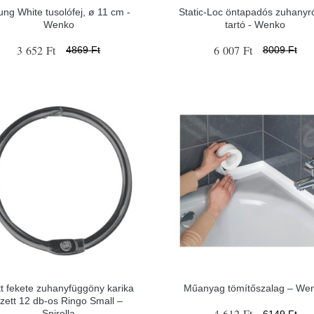
ung White tusolófej, ø 11 cm -
Static-Loc öntapadós zuhanyr
Wenko
tartó - Wenko
3 652 Ft
6 007 Ft
4869 Ft
8009 Ft
t fekete zuhanyfüggöny karika
Műanyag tömítőszalag – We
zett 12 db-os Ringo Small –
4 612 Ft
Spirella
6149 Ft