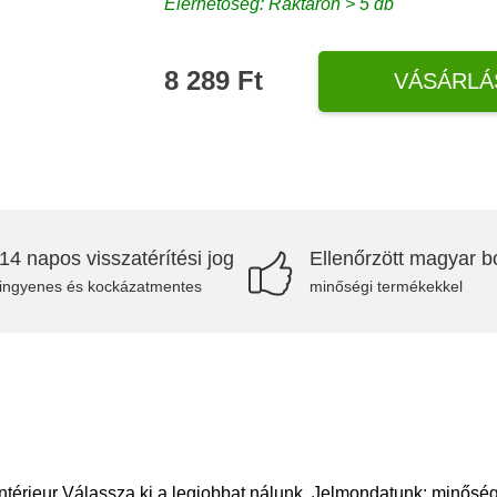
Elérhetőség: Raktáron > 5 db
8 289 Ft
VÁSÁRLÁ
14 napos visszatérítési jog
Ellenőrzött magyar bo
ingyenes és kockázatmentes
minőségi termékekkel
térieur Válassza ki a legjobbat nálunk. Jelmondatunk: minőség,