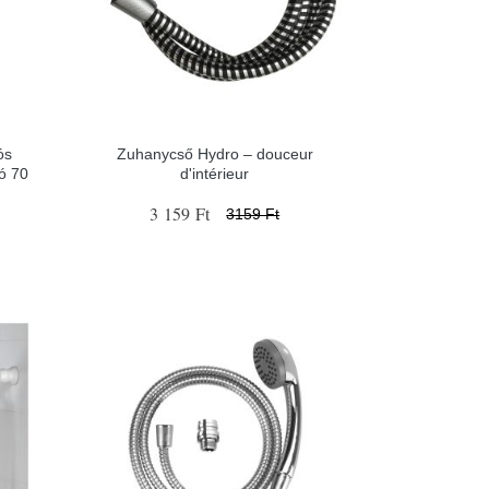
ós
Zuhanycső Hydro – douceur
ó 70
d'intérieur
3 159 Ft
3159 Ft