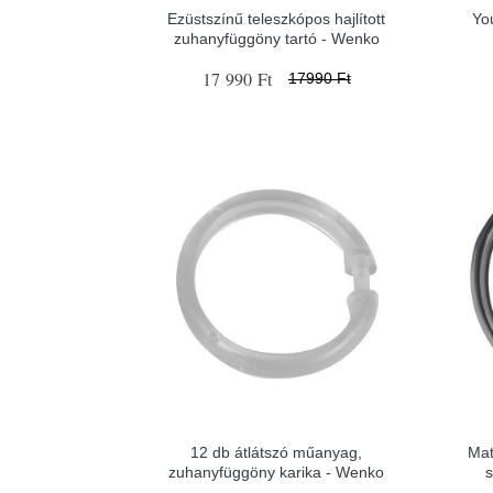
Ezüstszínű teleszkópos hajlított
Yo
zuhanyfüggöny tartó - Wenko
17 990 Ft
17990 Ft
12 db átlátszó műanyag,
Mat
zuhanyfüggöny karika - Wenko
s