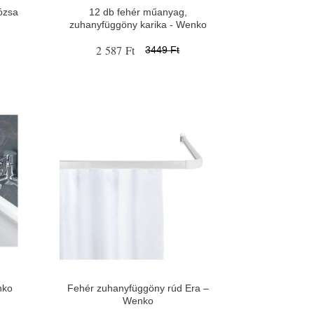
ózsa
12 db fehér műanyag,
zuhanyfüggöny karika - Wenko
2 587 Ft
3449 Ft
nko
Fehér zuhanyfüggöny rúd Era –
Wenko