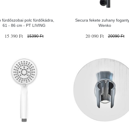
 fürdőszobai polc fürdőkádra,
Secura fekete zuhany foganty
61 - 86 cm - PT LIVING
Wenko
15 390 Ft
20 090 Ft
15390 Ft
20090 Ft