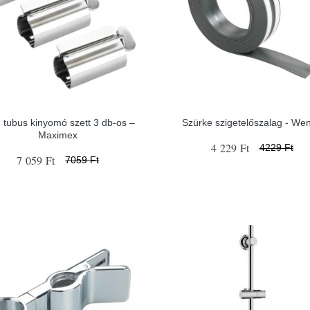
tubus kinyomó szett 3 db-os –
Szürke szigetelőszalag - We
Maximex
4 229 Ft
4229 Ft
7 059 Ft
7059 Ft