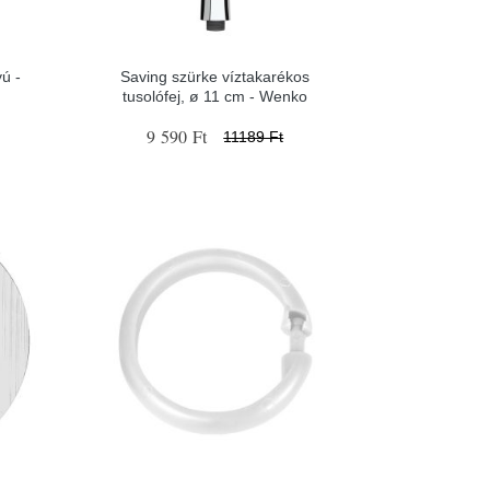
ú -
Saving szürke víztakarékos
tusolófej, ø 11 cm - Wenko
9 590 Ft
11189 Ft