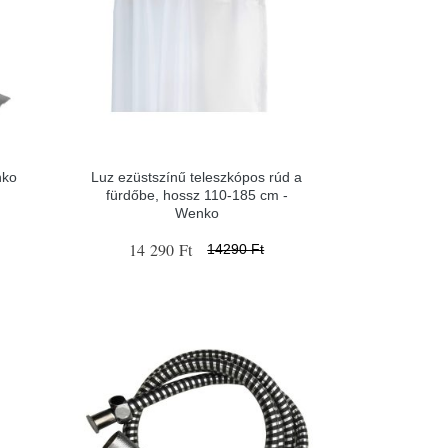
nko
Luz ezüstszínű teleszkópos rúd a
fürdőbe, hossz 110-185 cm -
Wenko
14 290 Ft
14290 Ft