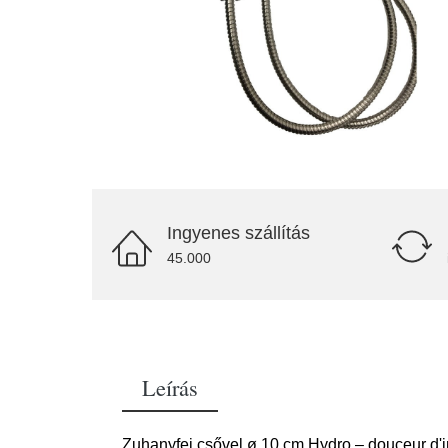
Ingyenes szállítás
45.000
Leírás
Zuhanyfej csővel ø 10 cm Hydro – douceur d'in