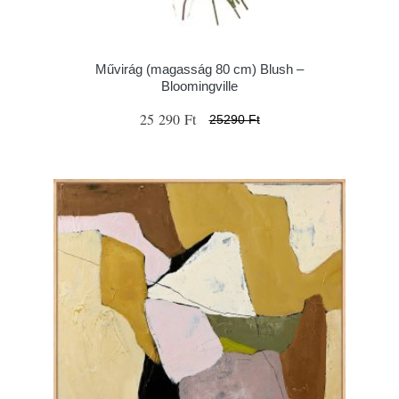
Művirág (magasság 80 cm) Blush –
Bloomingville
25 290 Ft
25290 Ft