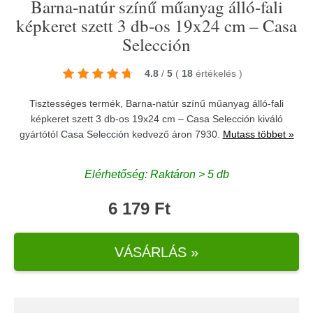
Barna-natúr színű műanyag álló-fali
képkeret szett 3 db-os 19x24 cm – Casa
Selección
4.8
/
5
(
18
értékelés
)
Tisztességes termék, Barna-natúr színű műanyag álló-fali
képkeret szett 3 db-os 19x24 cm – Casa Selección kiváló
gyártótól
Casa Selección
kedvező áron 7930.
Mutass többet »
Elérhetőség: Raktáron > 5 db
6 179 Ft
VÁSÁRLÁS »