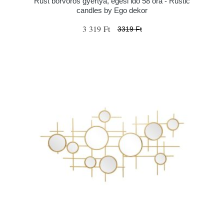
Rust borvörös gyertya, égési idő 58 óra - Rustic
candles by Ego dekor
3 319 Ft
3319 Ft