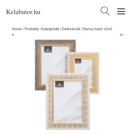
Kelabutor.hu
Keresés:
Home
/
Produkty
/
Kategóriák
/
Dekorációk
/
Barna-natúr színű
műanyag álló-fali képkeret szett 3 db-os 19x24 cm – Casa Selección