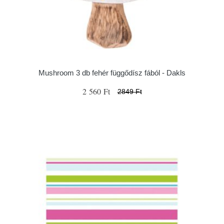
Mushroom 3 db fehér függődísz fából - Dakls
2 560 Ft
2849 Ft