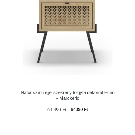
Natúr színű éjjeliszekrény tölgyfa dekorral Ecrin
– Marckeric
64 390 Ft
64390 Ft