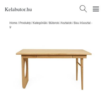
Kelabutor.hu
Keresés:
Home
/
Produkty
/
Kategóriák
/
Bútorok
/
Asztalok
/
Bau íróasztal -
Woodman