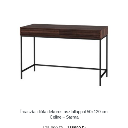
Íróasztal diófa dekoros asztallappal 50x120 cm
Celine – Støraa
138 990 Ft
138990 Ft