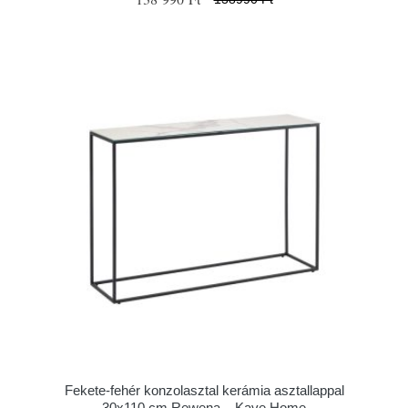
Fekete-fehér konzolasztal kerámia asztallappal
30x110 cm Rewena – Kave Home