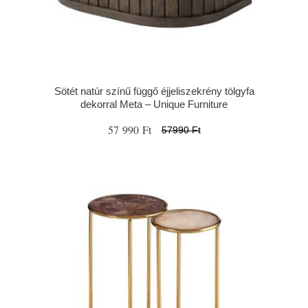
Sötét natúr színű függő éjjeliszekrény tölgyfa
dekorral Meta – Unique Furniture
57 990 Ft
57990 Ft