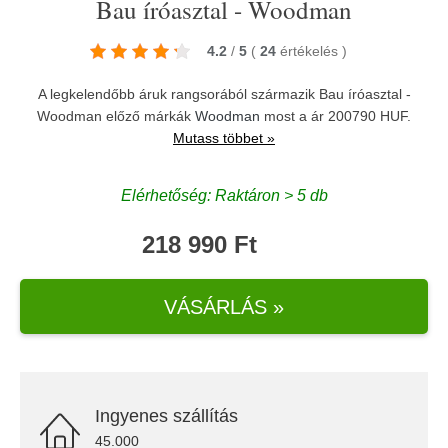
Bau íróasztal - Woodman
4.2
/
5
(
24
értékelés
)
A legkelendőbb áruk rangsorából származik Bau íróasztal -
Woodman előző márkák
Woodman
most a ár 200790 HUF.
Mutass többet »
Elérhetőség: Raktáron > 5 db
218 990 Ft
VÁSÁRLÁS »
Ingyenes szállítás
45.000