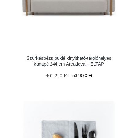
Szürkésbézs buklé kinyitható-tárolóhelyes
kanapé 244 cm Arcadova – ELTAP
401 240 Ft
534990 Ft