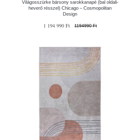
Világosszürke bársony sarokkanapé (bal oldali-
heverő résszel) Chicago – Cosmopolitan
Design
1 194 990 Ft
1194990 Ft