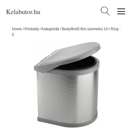
Kelabutor.hu
Keresés:
Home
/
Produkty
/
Kategóriák
/
Beépíthető fém szemetes 10 l Ring -
Elletipi