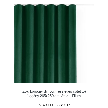
Zöld bársony dimout (részleges sötétítő)
függöny 265x250 cm Velto – Filumi
22 490 Ft
22490 Ft