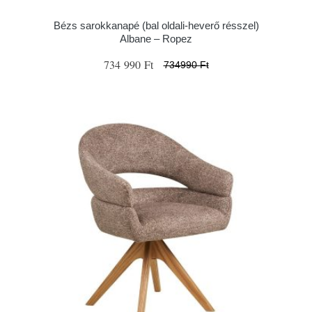
Bézs sarokkanapé (bal oldali-heverő résszel)
Albane – Ropez
734 990 Ft
734990 Ft