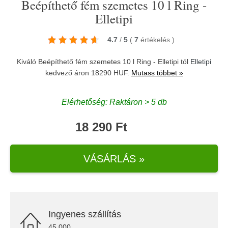
Beépíthető fém szemetes 10 l Ring -
Elletipi
4.7
/
5
(
7
értékelés
)
Kiváló Beépíthető fém szemetes 10 l Ring - Elletipi tól
Elletipi
kedvező áron 18290 HUF.
Mutass többet »
Elérhetőség: Raktáron > 5 db
18 290 Ft
VÁSÁRLÁS »
Ingyenes szállítás
45.000