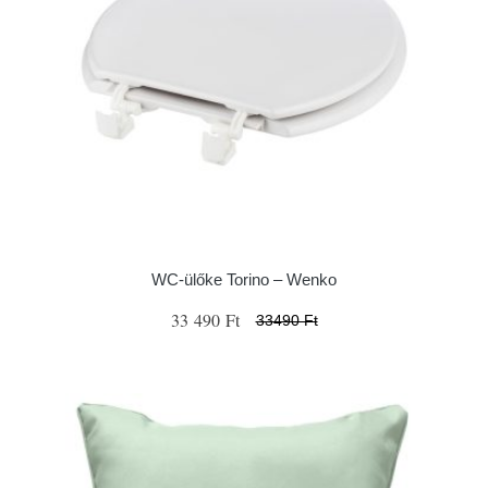
WC-ülőke Torino – Wenko
33 490 Ft
33490 Ft