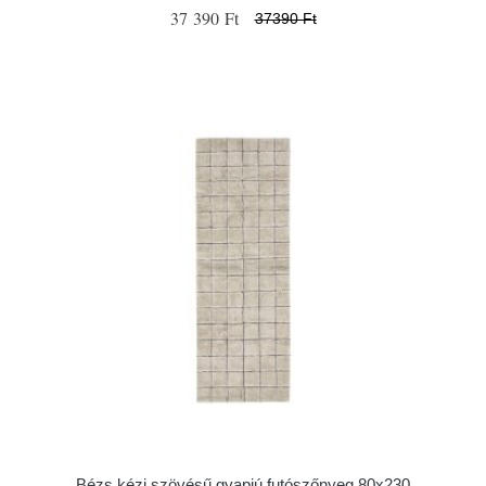
37 390 Ft
37390 Ft
Bézs kézi szövésű gyapjú futószőnyeg 80x230