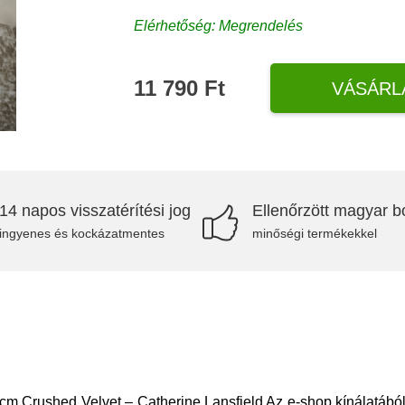
Elérhetőség: Megrendelés
11 790 Ft
VÁSÁRL
14 napos visszatérítési jog
Ellenőrzött magyar bo
ingyenes és kockázatmentes
minőségi termékekkel
 Crushed Velvet – Catherine Lansfield Az e-shop kínálatából 