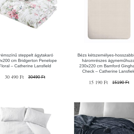
rémszínű steppelt ágytakaró
Bézs kétszemélyes-hosszabbí
x200 cm Bridgerton Penelope
háromrészes ágyneműhuza
Floral – Catherine Lansfield
230x220 cm Bamford Ging
Check – Catherine Lansfiel
30 490 Ft
30490 Ft
15 190 Ft
15190 Ft