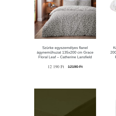
Szürke egyszemélyes flanel
K
ágyneműhuzat 135x200 cm Grace
200
Floral Leaf – Catherine Lansfield
12 190 Ft
12190 Ft