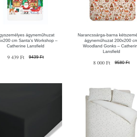
gyszemélyes ágyneműhuzat
Narancssárga-barna kétszemé
5x200 cm Santa's Workshop –
ágyneműhuzat 200x200 c
Catherine Lansfield
Woodland Gonks – Catheri
Lansfield
9 439 Ft
9439 Ft
8 000 Ft
9580 Ft