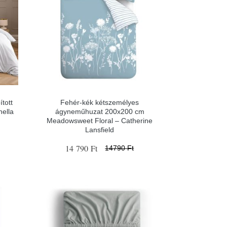
tott
Fehér-kék kétszemélyes
ella
ágyneműhuzat 200x200 cm
Meadowsweet Floral – Catherine
Lansfield
14 790 Ft
14790 Ft