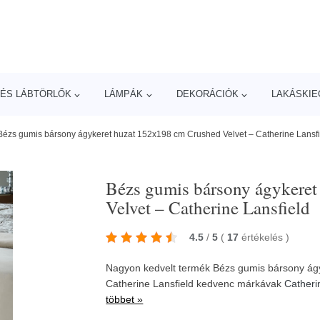
ÉS LÁBTÖRLŐK
LÁMPÁK
DEKORÁCIÓK
LAKÁSKIE
Bézs gumis bársony ágykeret huzat 152x198 cm Crushed Velvet – Catherine Lansfi
Bézs gumis bársony ágykere
Velvet – Catherine Lansfield
4.5
/
5
(
17
értékelés
)
Nagyon kedvelt termék Bézs gumis bársony ág
Catherine Lansfield kedvenc márkávak
Catheri
többet »