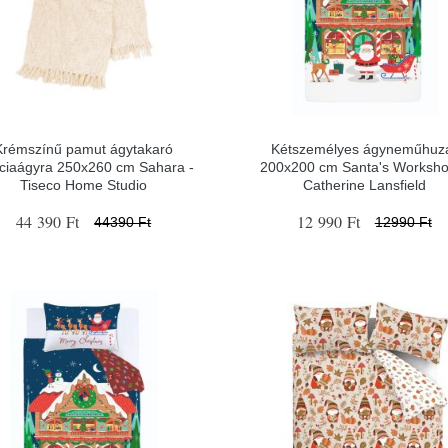
Krémszínű pamut ágytakaró
Kétszemélyes ágyneműhuz
nciaágyra 250x260 cm Sahara -
200x200 cm Santa's Worksho
Tiseco Home Studio
Catherine Lansfield
44 390 Ft
12 990 Ft
44390 Ft
12990 Ft