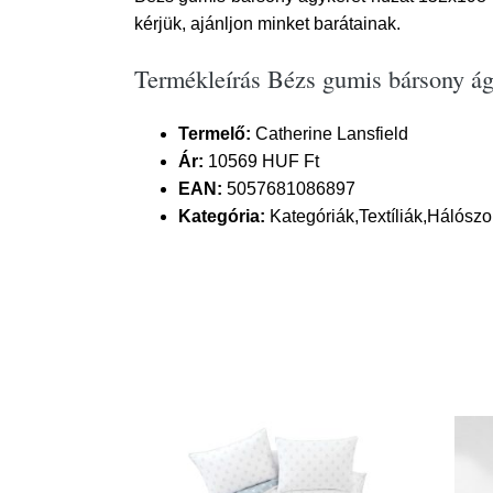
kérjük, ajánljon minket barátainak.
Termékleírás Bézs gumis bársony ág
Termelő:
Catherine Lansfield
Ár:
10569 HUF Ft
EAN:
5057681086897
Kategória:
Kategóriák,Textíliák,Hálószo