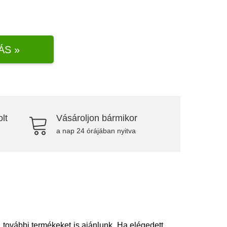
ÁS »
lt
Vásároljon bármikor
a nap 24 órájában nyitva
további termékeket is ajánlunk. Ha elégedett,