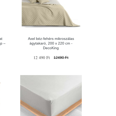
at
Axel béz-fehérs mikroszálas
p –
ágytakaró, 200 x 220 cm -
DecoKing
12 490 Ft
12490 Ft