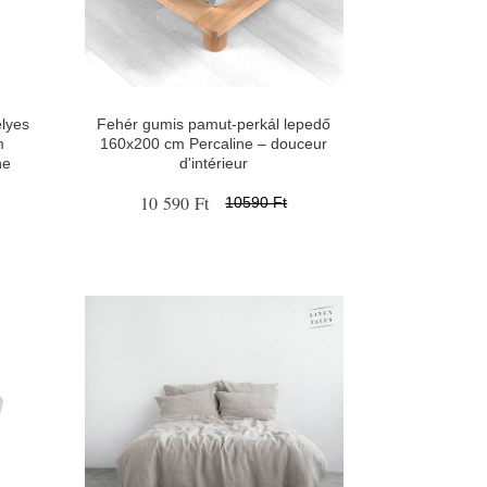
lyes
Fehér gumis pamut-perkál lepedő
m
160x200 cm Percaline – douceur
ne
d'intérieur
10 590 Ft
10590 Ft