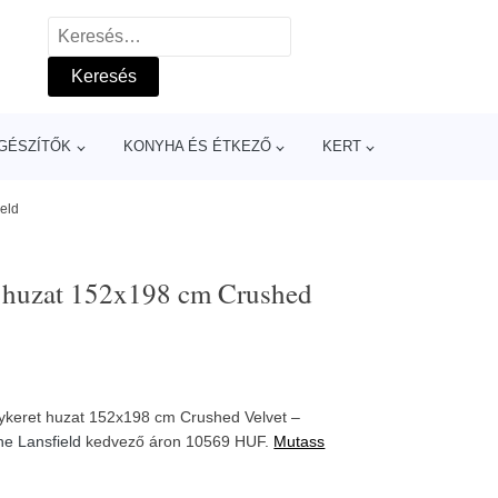
Keresés:
GÉSZÍTŐK
KONYHA ÉS ÉTKEZŐ
KERT
eld
t huzat 152x198 cm Crushed
ykeret huzat 152x198 cm Crushed Velvet –
ne Lansfield
kedvező áron 10569 HUF.
Mutass