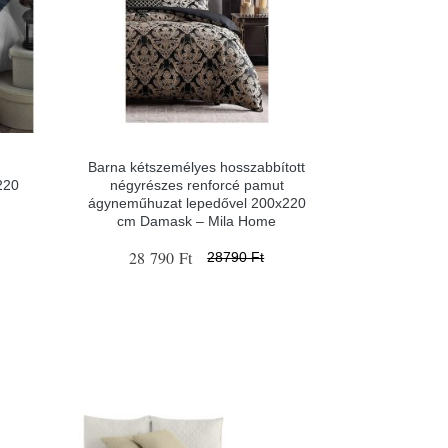
Barna kétszemélyes hosszabbított
220
négyrészes renforcé pamut
ágyneműhuzat lepedővel 200x220
cm Damask – Mila Home
28 790 Ft
28790 Ft