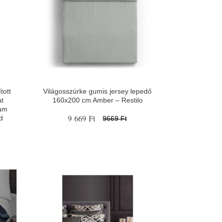
tott
Világosszürke gumis jersey lepedő
t
160x200 cm Amber – Restilo
ham
9 669 Ft
d
9669 Ft