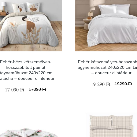
Fehér-bézs kétszemélyes-
Fehér kétszemélyes-hosszabbí
hosszabbított pamut
ágyneműhuzat 240x220 cm Lin
ágyneműhuzat 240x220 cm
– douceur d'intérieur
atacha – douceur d'intérieur
19 290 Ft
19290 Ft
17 090 Ft
17090 Ft