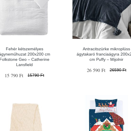
Fehér kétszemélyes
Antracitszürke mikroplüss
ágyneműhuzat 200x200 cm
ágytakaró franciaágyra 200x
Folkstone Geo – Catherine
cm Puffy – Mijolnir
Lansfield
26 590 Ft
26590 Ft
15 790 Ft
15790 Ft