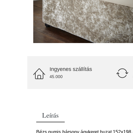
Ingyenes szállítás
45.000
Leírás
Bézs gumis bársony ágykeret huzat 152x198 cm