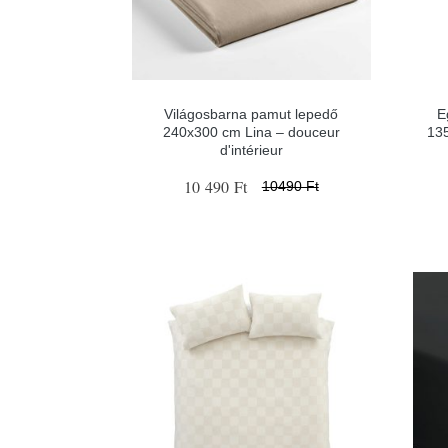
Világosbarna pamut lepedő
E
240x300 cm Lina – douceur
13
d'intérieur
10 490 Ft
10490 Ft