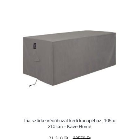
Iria szürke védőhuzat kerti kanapéhoz, 105 x
210 cm - Kave Home
21 310 Ft
28570 Ft