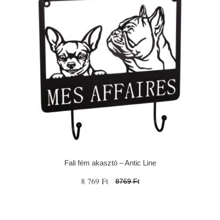
Fali fém akasztó – Antic Line
8 769 Ft
8769 Ft