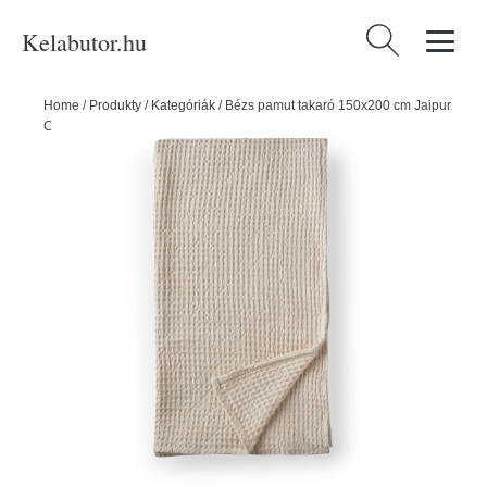
Kelabutor.hu
Keresés:
Home
/
Produkty
/
Kategóriák
/
Bézs pamut takaró 150x200 cm Jaipur
Chunky Waffle – Pineapple Elephant