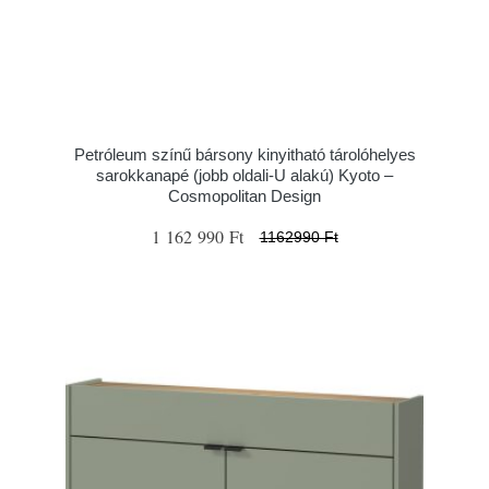
Petróleum színű bársony kinyitható tárolóhelyes
sarokkanapé (jobb oldali-U alakú) Kyoto –
Cosmopolitan Design
1 162 990 Ft
1162990 Ft