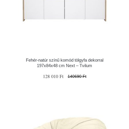
Fehér-natúr színű komód tölgyfa dekorral
197x84x48 cm Next – Tvilum
128 010 Ft
140690 Ft