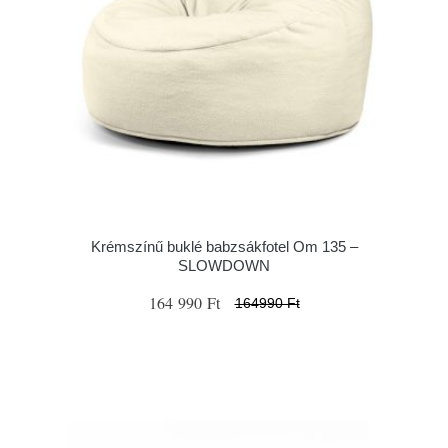
Krémszínű buklé babzsákfotel Om 135 –
SLOWDOWN
164 990 Ft
164990 Ft