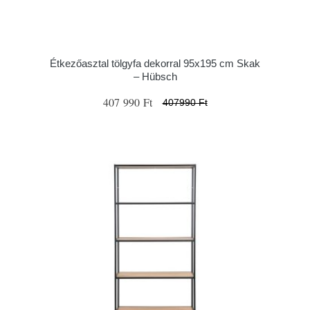
Étkezőasztal tölgyfa dekorral 95x195 cm Skak
– Hübsch
407 990 Ft
407990 Ft