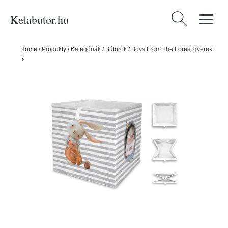
Kelabutor.hu
Keresés:
Home
/
Produkty
/
Kategóriák
/
Bútorok
/
Boys From The Forest gyerek
tárolódoboz - Butter Kings