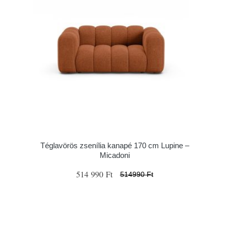
Téglavörös zsenília kanapé 170 cm Lupine –
Micadoni
514 990 Ft
514990 Ft