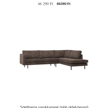
46 290 Ft
46290 Ft
Sötétbarna sarokkanapé (jobb oldali-heverő