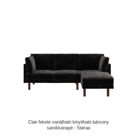
Clair fekete variálható kinyitható bársony
sarokkanapé - Støraa