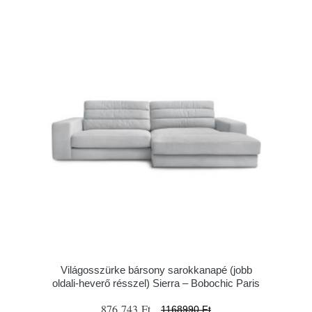
Világosszürke bársony sarokkanapé (jobb
oldali-heverő résszel) Sierra – Bobochic Paris
876 743 Ft
1168990 Ft