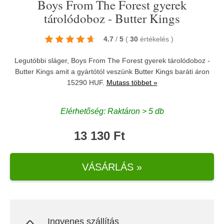
Boys From The Forest gyerek
tárolódoboz - Butter Kings
4.7
/
5
(
30
értékelés
)
Legutóbbi sláger, Boys From The Forest gyerek tárolódoboz -
Butter Kings amit a gyártótól veszünk
Butter Kings
baráti áron
15290 HUF.
Mutass többet »
Elérhetőség: Raktáron > 5 db
13 130 Ft
VÁSÁRLÁS »
Ingyenes szállítás