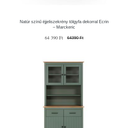
Natúr színű éjjeliszekrény tölgyfa dekorral Ecrin
– Marckeric
64 390 Ft
64390 Ft