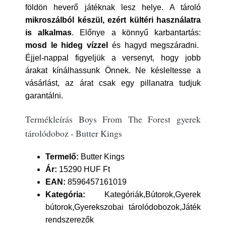
földön heverő játéknak lesz helye. A tároló
mikroszálból készül, ezért kültéri használatra
is alkalmas
. Előnye a könnyű karbantartás:
mosd le hideg vízzel
és hagyd megszáradni.
Éjjel-nappal figyeljük a versenyt, hogy jobb
árakat kínálhassunk Önnek. Ne késleltesse a
vásárlást, az árat csak egy pillanatra tudjuk
garantálni.
Termékleírás Boys From The Forest gyerek
tárolódoboz - Butter Kings
Termelő:
Butter Kings
Ár:
15290 HUF Ft
EAN:
8596457161019
Kategória:
Kategóriák,Bútorok,Gyerek
bútorok,Gyerekszobai tárolódobozok,Játék
rendszerezők