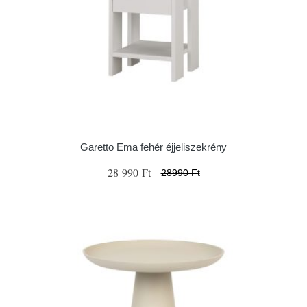
Garetto Ema fehér éjjeliszekrény
28 990 Ft
28990 Ft