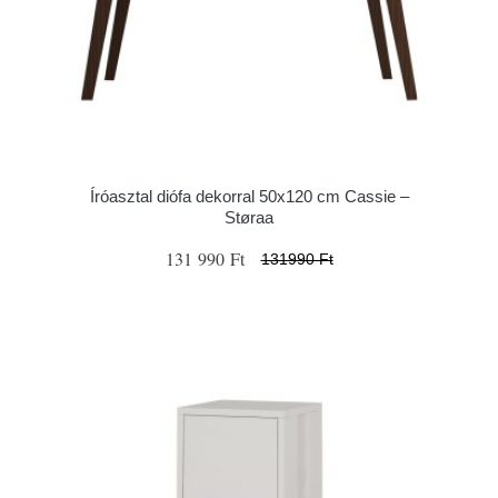
Íróasztal diófa dekorral 50x120 cm Cassie –
Støraa
131 990 Ft
131990 Ft