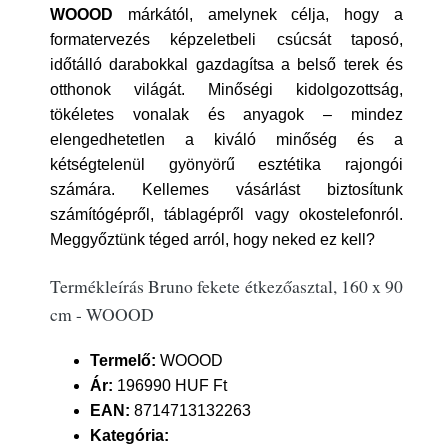
WOOOD
márkától, amelynek célja, hogy a
formatervezés képzeletbeli csúcsát taposó,
időtálló darabokkal gazdagítsa a belső terek és
otthonok világát. Minőségi kidolgozottság,
tökéletes vonalak és anyagok – mindez
elengedhetetlen a kiváló minőség és a
kétségtelenül gyönyörű esztétika rajongói
számára. Kellemes vásárlást biztosítunk
számítógépről, táblagépről vagy okostelefonról.
Meggyőztünk téged arról, hogy neked ez kell?
Termékleírás Bruno fekete étkezőasztal, 160 x 90
cm - WOOOD
Termelő:
WOOOD
Ár:
196990 HUF Ft
EAN:
8714713132263
Kategória: