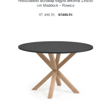
Hosszabbító asztallap tölgyfa dekorral 135x50
cm Maddock – Rowico
97 490 Ft
97490 Ft