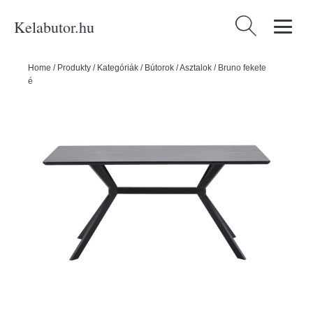
Kelabutor.hu
Keresés:
Home
/
Produkty
/
Kategóriák
/
Bútorok
/
Asztalok
/
Bruno fekete
étkezőasztal, 160 x 90 cm - WOOOD