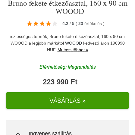
Bruno fekete étkezőasztal, 160 x 90 cm
- WOOOD
4.2
/
5
(
23
értékelés
)
Tisztességes termék, Bruno fekete étkezőasztal, 160 x 90 cm -
WOOOD a legjobb márkától
WOOOD
kedvező áron 196990
HUF.
Mutass többet »
Elérhetőség: Megrendelés
223 990 Ft
VÁSÁRLÁS »
Ingyenes szállítás