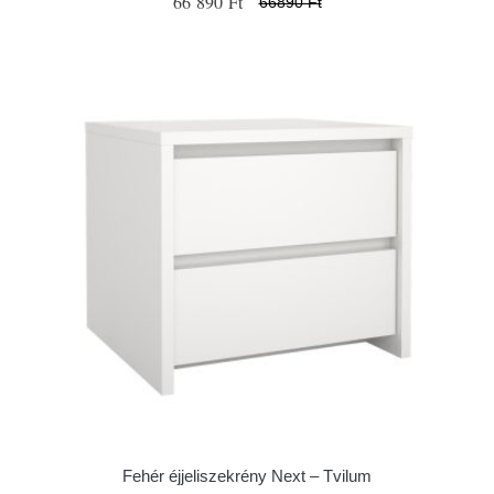
66 890 Ft
66890 Ft
Fehér éjjeliszekrény Next – Tvilum