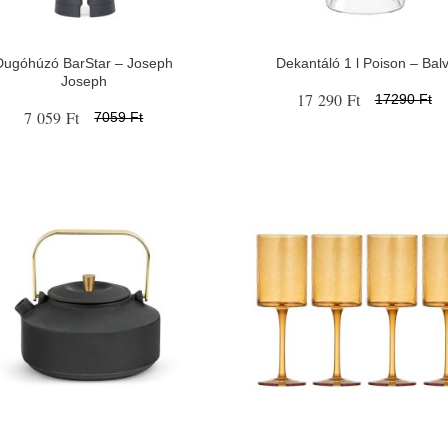
Dugóhúzó BarStar – Joseph
Dekantáló 1 l Poison – Balv
Joseph
17 290 Ft
17290 Ft
7 059 Ft
7059 Ft