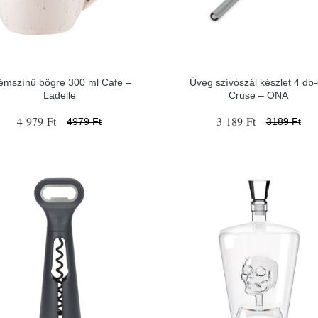
émszínű bögre 300 ml Cafe –
Üveg szívószál készlet 4 db
Ladelle
Cruse – ONA
4 979 Ft
3 189 Ft
4979 Ft
3189 Ft