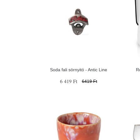
Soda fali sörnyitó - Antic Line
R
6 419 Ft
6419 Ft