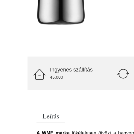
Ingyenes szállítás
45.000
Leírás
A WMF márka
tökéletesen ötvözi a hagyom