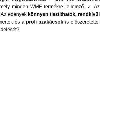
 amely minden WMF termékre jellemző. ✓ Az
✓ Az edények
könnyen tisztíthatók, rendkívül
mertek és a
profi szakácsok
is előszeretettel
ndelését?