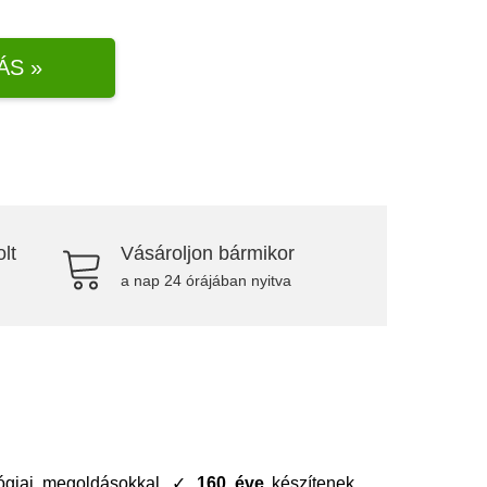
ÁS »
lt
Vásároljon bármikor
a nap 24 órájában nyitva
ológiai megoldásokkal. ✓
160 éve
készítenek