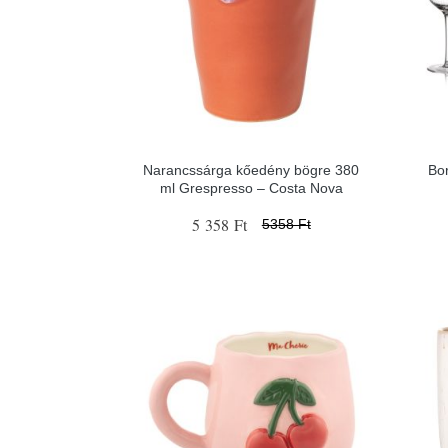
Narancssárga kőedény bögre 380
Bo
ml Grespresso – Costa Nova
5 358 Ft
5358 Ft