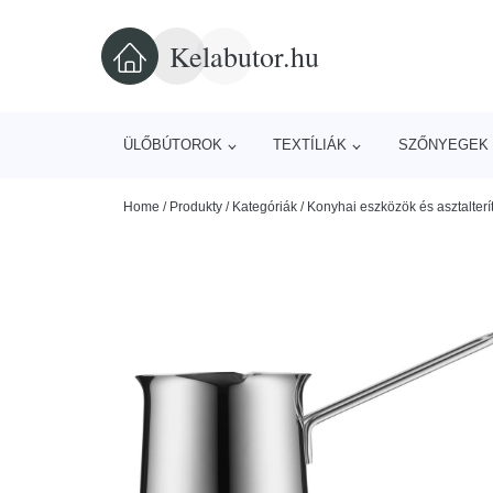
Kelabutor.hu
ÜLŐBÚTOROK
TEXTÍLIÁK
SZŐNYEGEK 
Home
/
Produkty
/
Kategóriák
/
Konyhai eszközök és asztalterí