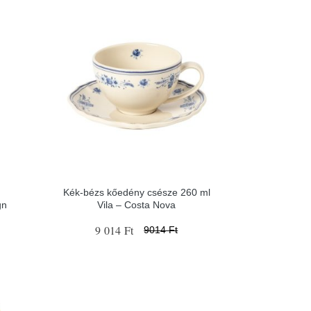
Kék-bézs kőedény csésze 260 ml
gn
Vila – Costa Nova
9 014 Ft
9014 Ft