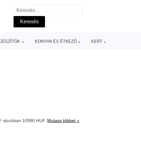
Keresés:
GÉSZÍTŐK
KONYHA ÉS ÉTKEZŐ
KERT
F
akcióban 10990 HUF.
Mutass többet »