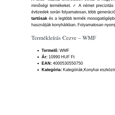
minőségi termékeket. ✓ A német precizitá
évtizedek során folyamatosan, több generáción
tartósak
és a legtöbb termék mosogatógépbe
használják konyháikban. Folyamatosan nyomjuk 
Termékleírás Cezve – WMF
Termelő:
WMF
Ár:
10990 HUF Ft
EAN:
4000530550750
Kategória:
Kategóriák,Konyhai eszközök 