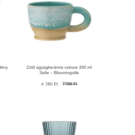
dény
Zöld agyagkerámia csésze 300 ml
Safie – Bloomingville
6 380 Ft
7799 Ft