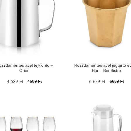
ozsdamentes acél tejkiöntő –
Rozsdamentes acél jégtartó e
Orion
Bar – BonBistro
4 589 Ft
6 639 Ft
4589 Ft
6639 Ft