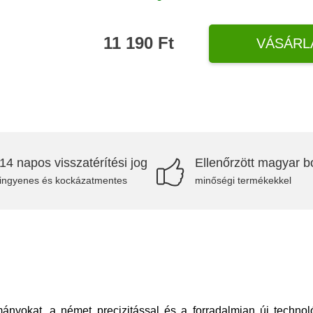
11 190 Ft
VÁSÁRL
14 napos visszatérítési jog
Ellenőrzött magyar bo
ingyenes és kockázatmentes
minőségi termékekkel
ányokat, a német precizitással és a forradalmian új techn