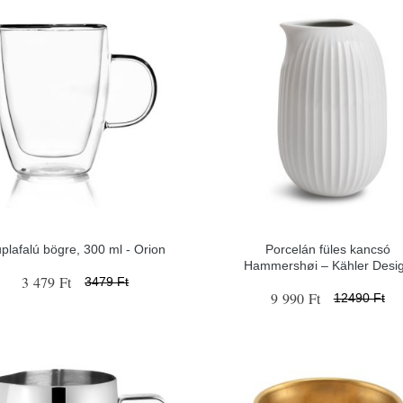
plafalú bögre, 300 ml - Orion
Porcelán füles kancsó
Hammershøi – Kähler Desi
3 479 Ft
3479 Ft
9 990 Ft
12490 Ft