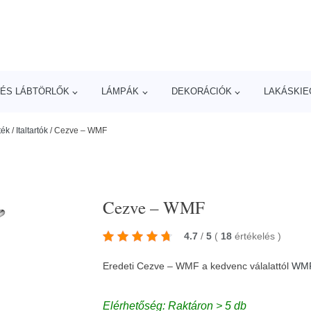
ÉS LÁBTÖRLŐK
LÁMPÁK
DEKORÁCIÓK
LAKÁSKIE
ték
/
Italtartók
/
Cezve – WMF
Cezve – WMF
4.7
/
5
(
18
értékelés
)
Eredeti Cezve – WMF a kedvenc válalattól
WM
Elérhetőség: Raktáron > 5 db