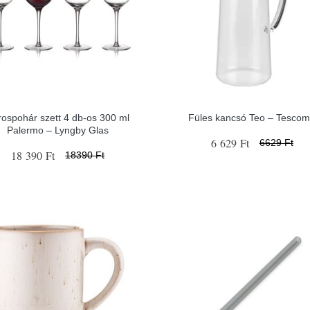
rospohár szett 4 db-os 300 ml
Füles kancsó Teo – Tesco
Palermo – Lyngby Glas
6 629 Ft
6629 Ft
18 390 Ft
18390 Ft