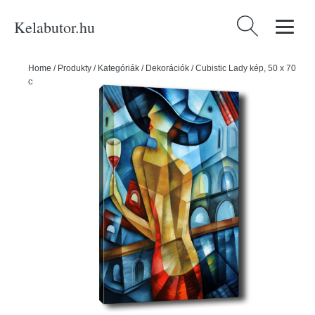
Kelabutor.hu
Keresés:
Home
/
Produkty
/
Kategóriák
/
Dekorációk
/
Cubistic Lady kép, 50 x 70
cm - Tablo Center