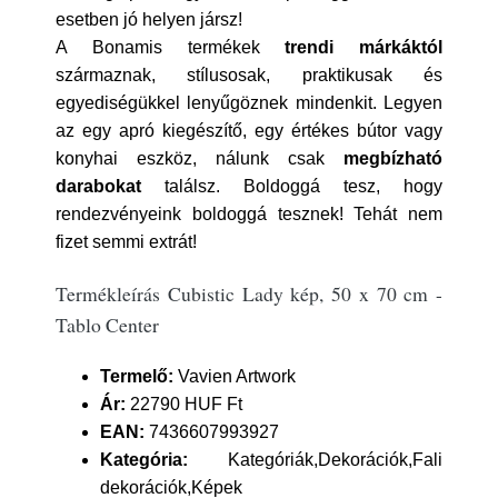
esetben jó helyen jársz!
A Bonamis termékek
trendi márkáktól
származnak, stílusosak, praktikusak és
egyediségükkel lenyűgöznek mindenkit. Legyen
az egy apró kiegészítő, egy értékes bútor vagy
konyhai eszköz, nálunk csak
megbízható
darabokat
találsz. Boldoggá tesz, hogy
rendezvényeink boldoggá tesznek! Tehát nem
fizet semmi extrát!
Termékleírás Cubistic Lady kép, 50 x 70 cm -
Tablo Center
Termelő:
Vavien Artwork
Ár:
22790 HUF Ft
EAN:
7436607993927
Kategória:
Kategóriák,Dekorációk,Fali
dekorációk,Képek