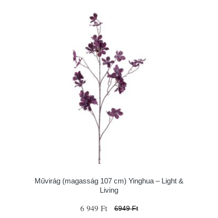
Művirág (magasság 107 cm) Yinghua – Light &
Living
6 949 Ft
6949 Ft