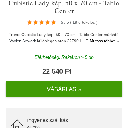
Cubistic Lady kép, 50 x 70 cm - Tablo
Center
5
/
5
(
19
értékelés
)
Trendi Cubistic Lady kép, 50 x 70 cm - Tablo Center márkától
Vavien Artwork
különleges áron 22790 HUF.
Mutass többet »
Elérhetőség: Raktáron > 5 db
22 540 Ft
VÁSÁRLÁS »
Ingyenes szállítás
45.000