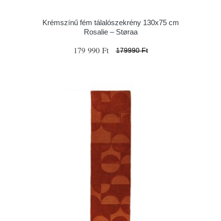
Krémszínű fém tálalószekrény 130x75 cm
Rosalie – Støraa
179 990 Ft
179990 Ft