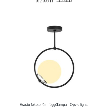
912 990 Ft
912990 Ft
Erasto fekete fém függőlámpa - Opviq lights