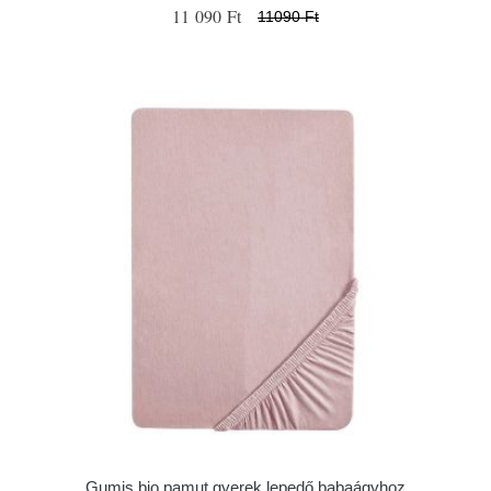
11 090 Ft
11090 Ft
Gumis bio pamut gyerek lepedő babaágyhoz