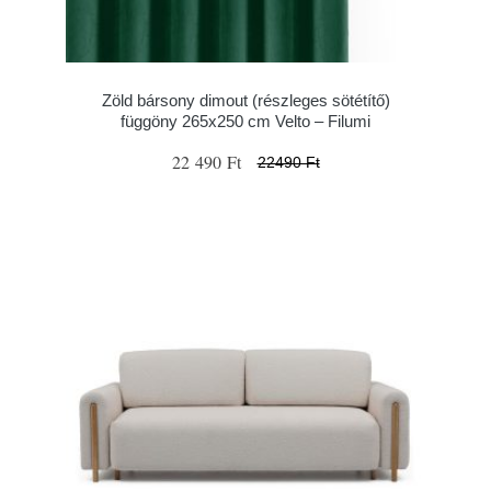
Zöld bársony dimout (részleges sötétítő)
függöny 265x250 cm Velto – Filumi
22 490 Ft
22490 Ft