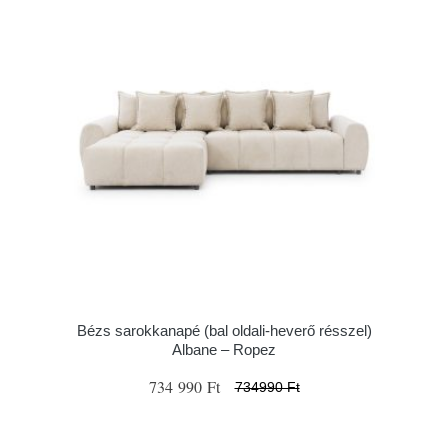
Bézs sarokkanapé (bal oldali-heverő résszel)
Albane – Ropez
734 990 Ft
734990 Ft