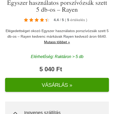
Egyszer használatos porszívózsák szett
5 db-os – Rayen
4.4
/
5
(
5
értékelés
)
Elégedettséget okozó Egyszer használatos porszívózsák szett 5
db-os – Rayen kedvenc márkávak
Rayen
kedvező áron 6640.
Mutass többet »
Elérhetőség: Raktáron > 5 db
5 040 Ft
VÁSÁRLÁS »
Ingyenes szállítás