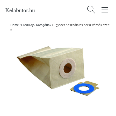
Kelabutor.hu
Keresés:
Home
/
Produkty
/
Kategóriák
/
Egyszer használatos porszívózsák szett
5 db-os – Rayen