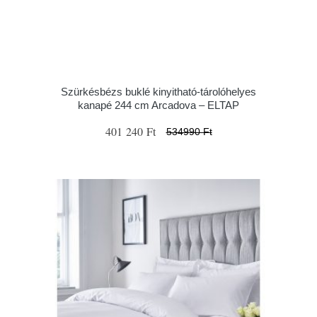
Szürkésbézs buklé kinyitható-tárolóhelyes
kanapé 244 cm Arcadova – ELTAP
401 240 Ft
534990 Ft