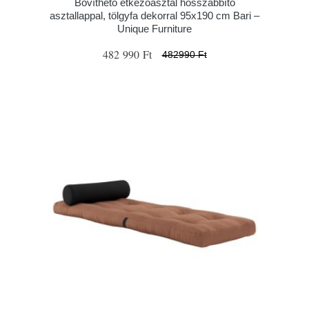
Bővíthető étkezőasztal hosszabbító
asztallappal, tölgyfa dekorral 95x190 cm Bari –
Unique Furniture
482 990 Ft
482990 Ft