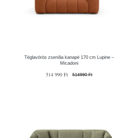
Téglavörös zsenília kanapé 170 cm Lupine –
Micadoni
514 990 Ft
514990 Ft