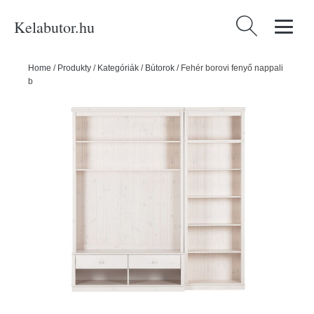
Kelabutor.hu
Keresés:
Home
/
Produkty
/
Kategóriák
/
Bútorok
/
Fehér borovi fenyő nappali
bútor szett 214x223 cm Anita – Støraa