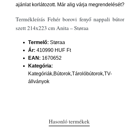
ajánlat korlátozott. Már alig várja megrendelését?
Termékleírás Fehér borovi fenyő nappali bútor
szett 214x223 cm Anita – Støraa
Termelő:
Støraa
Ár:
410990 HUF Ft
EAN:
1670652
Kategória:
Kategóriák,Bútorok,Tárolóbútorok,TV-
állványok
Hasonló termékek