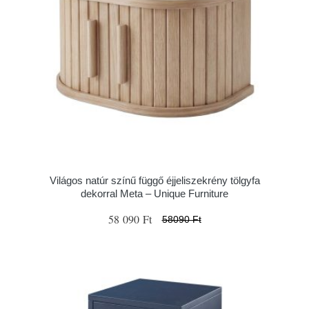
Világos natúr színű függő éjjeliszekrény tölgyfa
dekorral Meta – Unique Furniture
58 090 Ft
58090 Ft