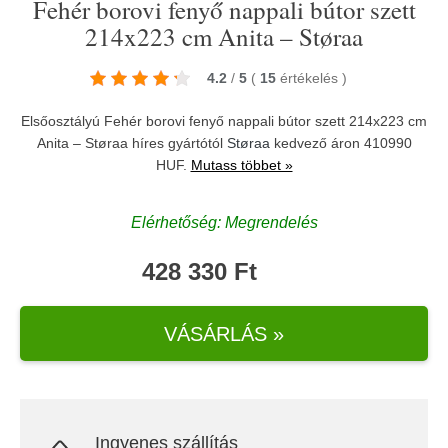
Fehér borovi fenyő nappali bútor szett
214x223 cm Anita – Støraa
4.2
/
5
(
15
értékelés
)
Elsőosztályú Fehér borovi fenyő nappali bútor szett 214x223 cm
Anita – Støraa híres gyártótól
Støraa
kedvező áron 410990
HUF.
Mutass többet »
Elérhetőség: Megrendelés
428 330 Ft
VÁSÁRLÁS »
Ingyenes szállítás