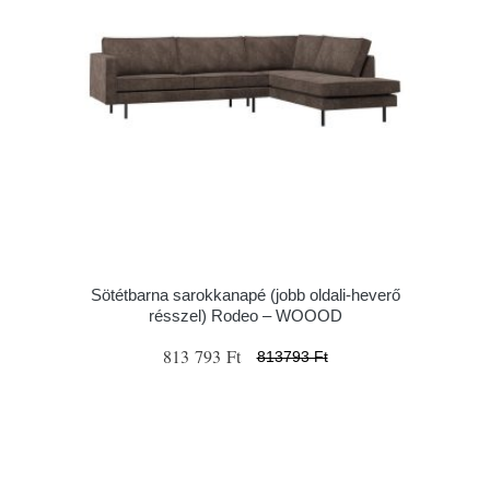
Sötétbarna sarokkanapé (jobb oldali-heverő
résszel) Rodeo – WOOOD
813 793 Ft
813793 Ft