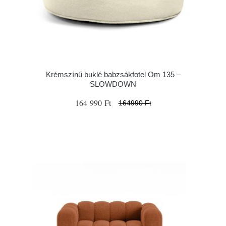
Krémszínű buklé babzsákfotel Om 135 –
SLOWDOWN
164 990 Ft
164990 Ft