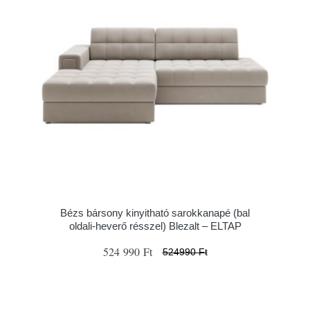
Bézs bársony kinyitható sarokkanapé (bal
oldali-heverő résszel) Blezalt – ELTAP
524 990 Ft
524990 Ft