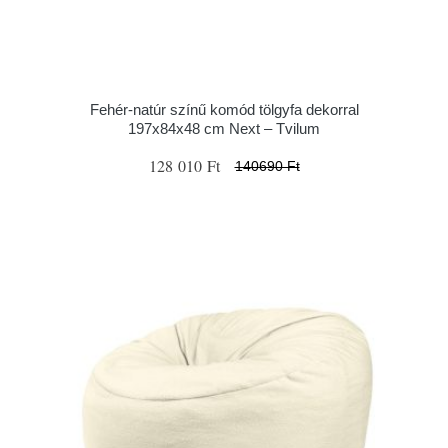
Fehér-natúr színű komód tölgyfa dekorral
197x84x48 cm Next – Tvilum
128 010 Ft
140690 Ft