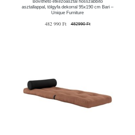
Bővíthető étkezőasztal hosszabbító
asztallappal, tölgyfa dekorral 95x190 cm Bari –
Unique Furniture
482 990 Ft
482990 Ft