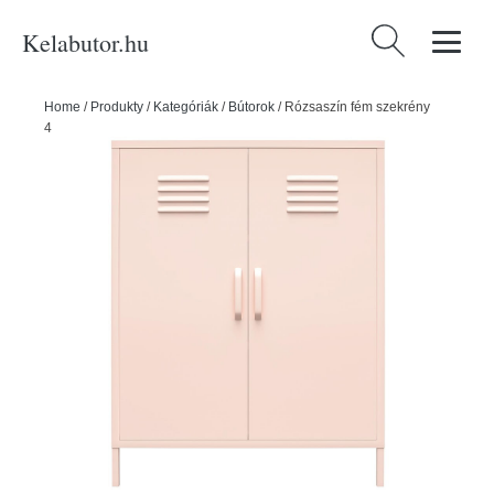
Kelabutor.hu
Keresés:
Home
/
Produkty
/
Kategóriák
/
Bútorok
/
Rózsaszín fém szekrény
40x102x80 cm Mission District – Støraa