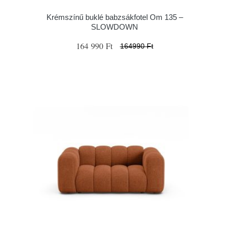
Krémszínű buklé babzsákfotel Om 135 –
SLOWDOWN
164 990 Ft
164990 Ft