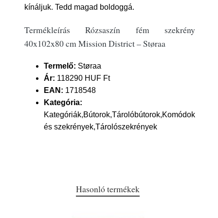
kínáljuk. Tedd magad boldoggá.
Termékleírás Rózsaszín fém szekrény
40x102x80 cm Mission District – Støraa
Termelő:
Støraa
Ár:
118290 HUF Ft
EAN:
1718548
Kategória:
Kategóriák,Bútorok,Tárolóbútorok,Komódok
és szekrények,Tárolószekrények
Hasonló termékek