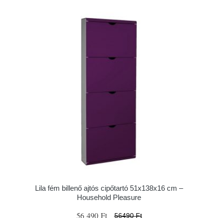
Lila fém billenő ajtós cipőtartó 51x138x16 cm –
Household Pleasure
56 490 Ft
56490 Ft