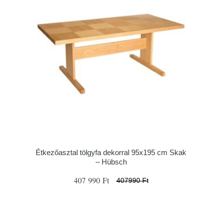
Étkezőasztal tölgyfa dekorral 95x195 cm Skak
– Hübsch
407 990 Ft
407990 Ft