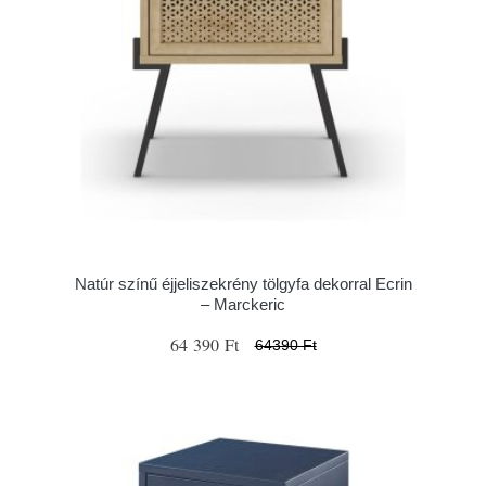
Natúr színű éjjeliszekrény tölgyfa dekorral Ecrin
– Marckeric
64 390 Ft
64390 Ft