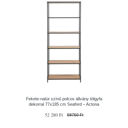
Fekete-natúr színű polcos állvány tölgyfa
dekorral 77x185 cm Seaford – Actona
52 280 Ft
59750 Ft