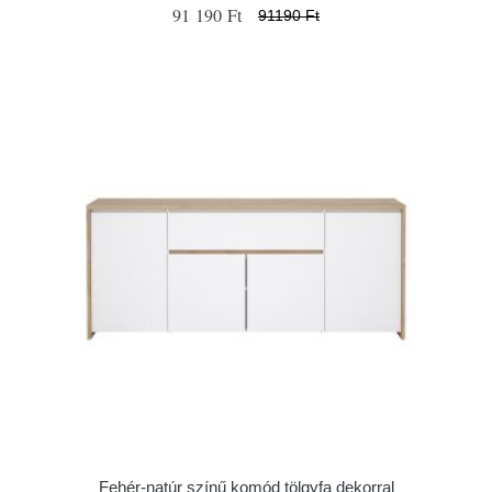
91 190 Ft
91190 Ft
Fehér-natúr színű komód tölgyfa dekorral