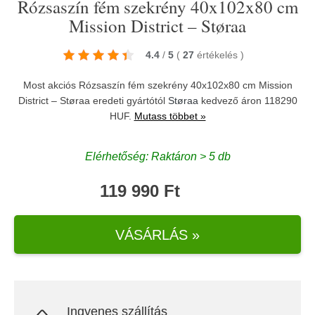
Rózsaszín fém szekrény 40x102x80 cm
Mission District – Støraa
4.4
/
5
(
27
értékelés
)
Most akciós Rózsaszín fém szekrény 40x102x80 cm Mission
District – Støraa eredeti gyártótól
Støraa
kedvező áron 118290
HUF.
Mutass többet »
Elérhetőség: Raktáron > 5 db
119 990 Ft
VÁSÁRLÁS »
Ingyenes szállítás