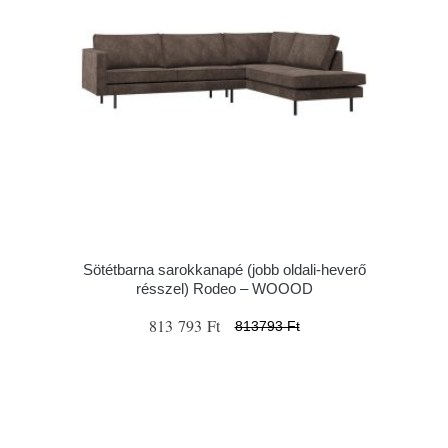
Sötétbarna sarokkanapé (jobb oldali-heverő
résszel) Rodeo – WOOOD
813 793 Ft
813793 Ft