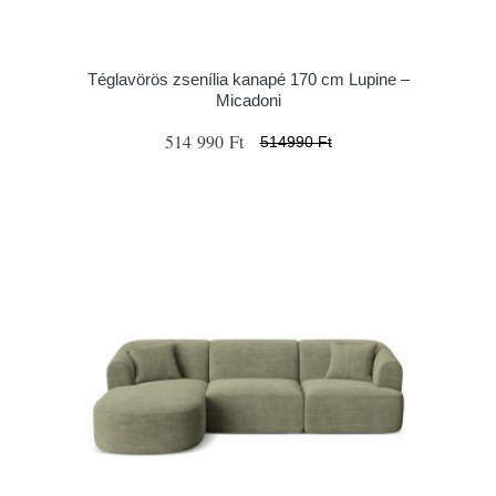
Téglavörös zsenília kanapé 170 cm Lupine –
Micadoni
514 990 Ft
514990 Ft