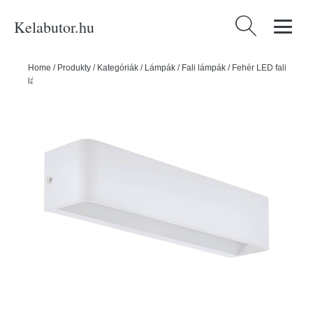
Kelabutor.hu
Keresés:
Home
/
Produkty
/
Kategóriák
/
Lámpák
/
Fali lámpák
/
Fehér LED fali
lámpa SANIA 4 – EGLO