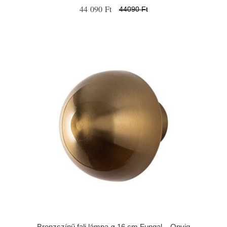
44 090 Ft
44090 Ft
Bronzszínű fali lámpa ø 16 cm Fungal – Opviq