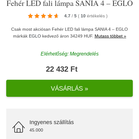
Fehér LED fali lámpa SANIA 4 – EGLO
4.7
/
5
(
10
értékelés
)
Csak most akciósan Fehér LED fali lámpa SANIA 4 – EGLO
márkák
EGLO
kedvező áron 34249 HUF.
Mutass többet »
Elérhetőség: Megrendelés
22 432 Ft
VÁSÁRLÁS »
Ingyenes szállítás
45.000