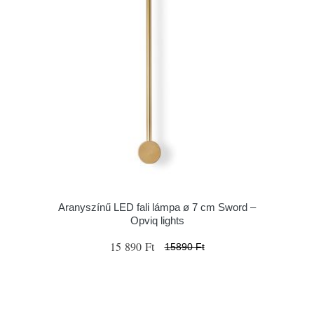
Aranyszínű LED fali lámpa ø 7 cm Sword –
Opviq lights
15 890 Ft
15890 Ft