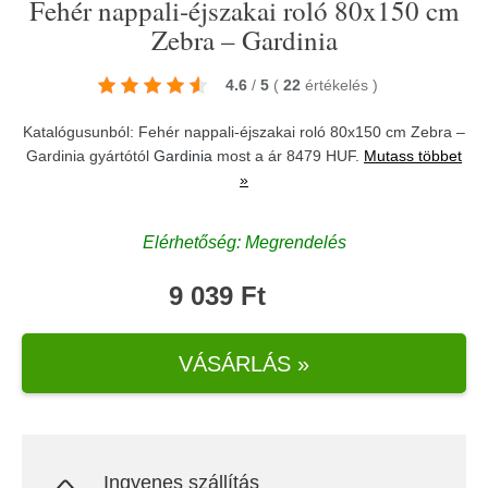
Fehér nappali-éjszakai roló 80x150 cm
Zebra – Gardinia
4.6
/
5
(
22
értékelés
)
Katalógusunból: Fehér nappali-éjszakai roló 80x150 cm Zebra –
Gardinia gyártótól
Gardinia
most a ár 8479 HUF.
Mutass többet
»
Elérhetőség: Megrendelés
9 039 Ft
VÁSÁRLÁS »
Ingyenes szállítás