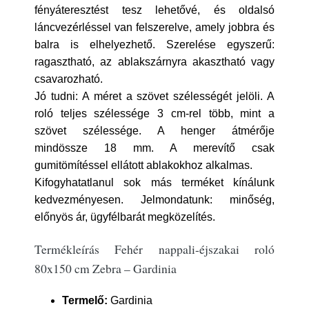
fényáteresztést tesz lehetővé, és oldalsó
láncvezérléssel van felszerelve, amely jobbra és
balra is elhelyezhető. Szerelése egyszerű:
ragasztható, az ablakszárnyra akasztható vagy
csavarozható.
Jó tudni: A méret a szövet szélességét jelöli. A
roló teljes szélessége 3 cm-rel több, mint a
szövet szélessége. A henger átmérője
mindössze 18 mm. A merevítő csak
gumitömítéssel ellátott ablakokhoz alkalmas.
Kifogyhatatlanul sok más terméket kínálunk
kedvezményesen. Jelmondatunk: minőség,
előnyös ár, ügyfélbarát megközelítés.
Termékleírás Fehér nappali-éjszakai roló
80x150 cm Zebra – Gardinia
Termelő:
Gardinia