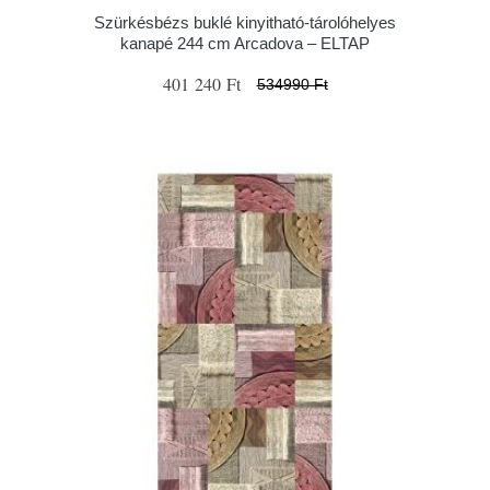
Szürkésbézs buklé kinyitható-tárolóhelyes
kanapé 244 cm Arcadova – ELTAP
401 240 Ft
534990 Ft