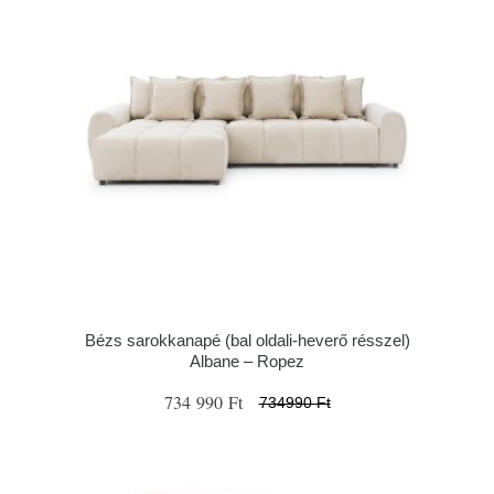
Bézs sarokkanapé (bal oldali-heverő résszel)
Albane – Ropez
734 990 Ft
734990 Ft