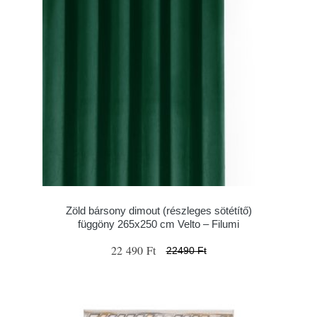
Zöld bársony dimout (részleges sötétítő)
függöny 265x250 cm Velto – Filumi
22 490 Ft
22490 Ft