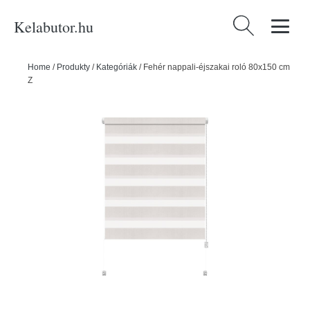
Kelabutor.hu
Keresés:
Home
/
Produkty
/
Kategóriák
/
Fehér nappali-éjszakai roló 80x150 cm
Zebra – Gardinia