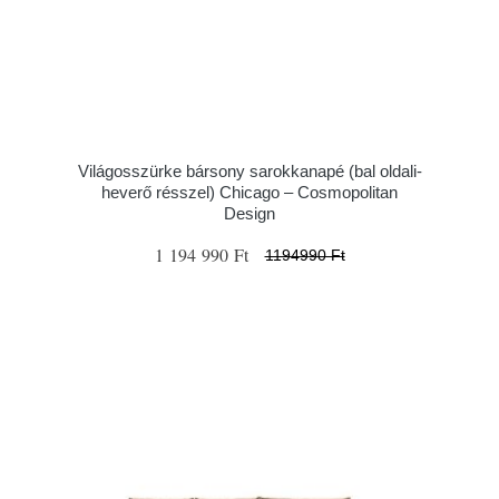
Világosszürke bársony sarokkanapé (bal oldali-
heverő résszel) Chicago – Cosmopolitan
Design
1 194 990 Ft
1194990 Ft