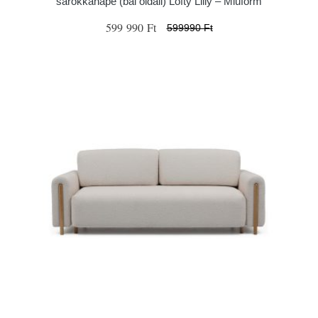
sarokkanapé (bal oldali) Lofty Lilly – Miuform
599 990 Ft
599990 Ft