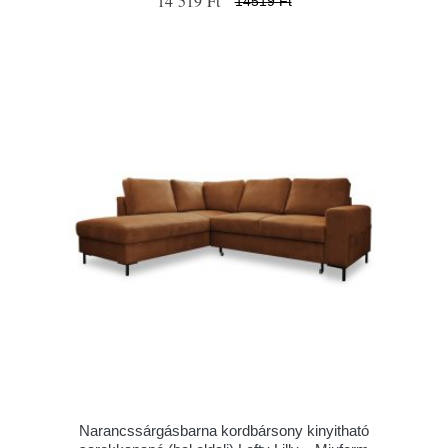
14 519 Ft
14519 Ft
Narancssárgásbarna kordbársony kinyitható