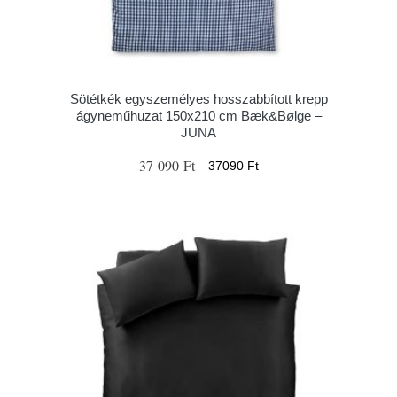
Sötétkék egyszemélyes hosszabbított krepp
ágyneműhuzat 150x210 cm Bæk&Bølge –
JUNA
37 090 Ft
37090 Ft