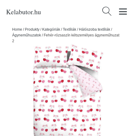
Kelabutor.hu
Keresés:
Home
/
Produkty
/
Kategóriák
/
Textíliák
/
Hálószoba textíliák
/
Ágyneműhuzatok
/
Fehér-rózsaszín kétszemélyes ágyneműhuzat
200x200 cm Cherries and Bows – Catherine Lansfield