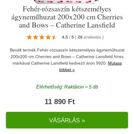
Fehér-rózsaszín kétszemélyes
ágyneműhuzat 200x200 cm Cherries
and Bows – Catherine Lansfield
4.5
/
5
(
26
értékelés
)
Bevált termék Fehér-rózsaszín kétszemélyes ágyneműhuzat
200x200 cm Cherries and Bows – Catherine Lansfield híres
márkával
Catherine Lansfield
kedvező áron 9920.
Mutass
többet »
Elérhetőség: Raktáron > 5 db
11 890 Ft
VÁSÁRLÁS »