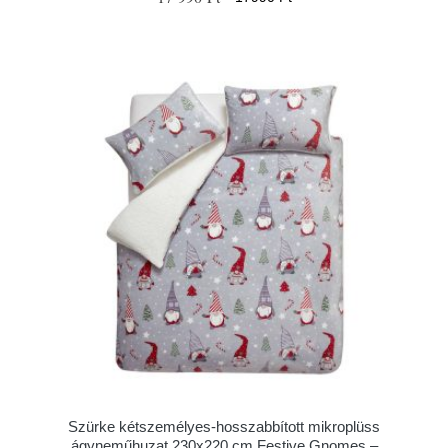
Szürke kétszemélyes-hosszabbított mikroplüss
ágyneműhuzat 230x220 cm Festive Gnomes –