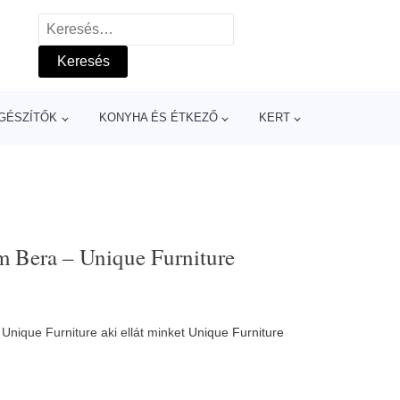
Keresés:
GÉSZÍTŐK
KONYHA ÉS ÉTKEZŐ
KERT
 Bera – Unique Furniture
nique Furniture aki ellát minket
Unique Furniture