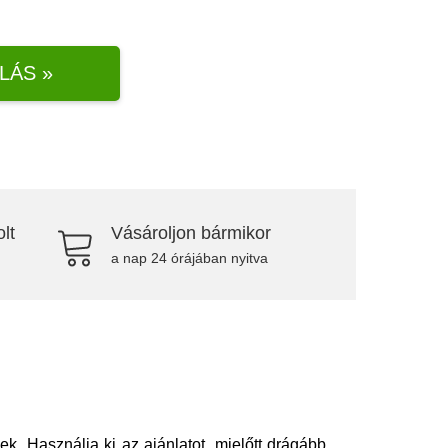
LÁS »
lt
Vásároljon bármikor
a nap 24 órájában nyitva
k. Használja ki az ajánlatot, mielőtt drágább