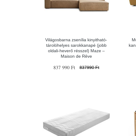
Világosbarna zsenília kinyitható-
Mu
tárolóhelyes sarokkanapé (jobb
kan
oldali-heverő résszel) Maze –
Maison de Rêve
837 990 Ft
837990 Ft