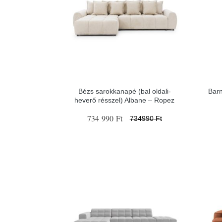
Bézs sarokkanapé (bal oldali-
Barn
heverő résszel) Albane – Ropez
734 990 Ft
734990 Ft