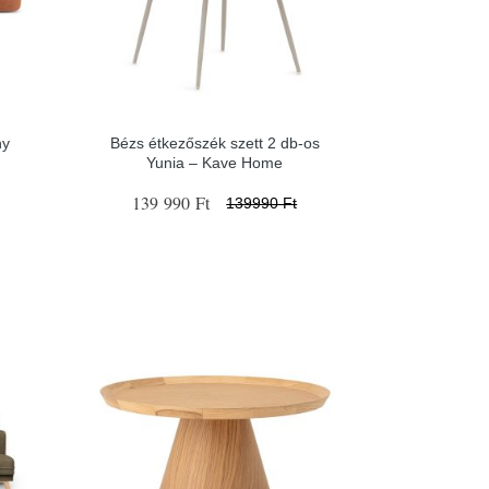
ny
Bézs étkezőszék szett 2 db-os
Yunia – Kave Home
139 990 Ft
139990 Ft