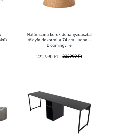
ó
Natúr színű kerek dohányzóasztal
akú)
tölgyfa dekorral ø 74 cm Luana –
Bloomingville
222 990 Ft
222990 Ft