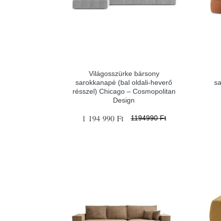
Világosszürke bársony
sarokkanapé (bal oldali-heverő
sa
résszel) Chicago – Cosmopolitan
Design
1 194 990 Ft
1194990 Ft