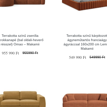
Terrakotta színű zsenília
Terrakotta színű kárpitozot
rokkanapé (bal oldali-heverő
ágyneműtartós franciaágy
résszel) Omao – Makamii
ágyráccsal 160x200 cm Lem
Makamii
955 990 Ft
955990 Ft
549 990 Ft
549990 Ft