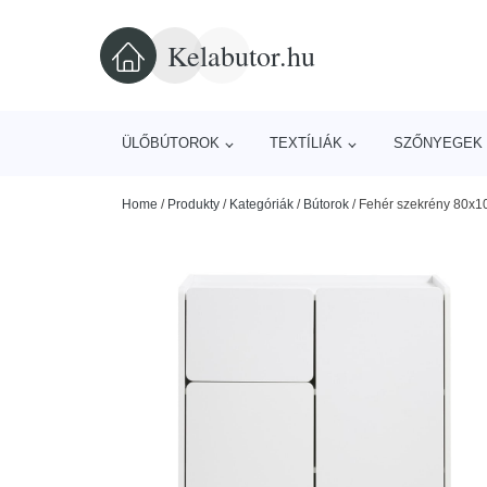
Kelabutor.hu
ÜLŐBÚTOROK
TEXTÍLIÁK
SZŐNYEGEK 
Home
/
Produkty
/
Kategóriák
/
Bútorok
/
Fehér szekrény 80x1