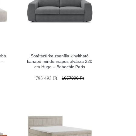
obb
Sötétszürke zsenília kinyitható
 –
kanapé mindennapos alvásra 220
cm Hugo – Bobochic Paris
793 493 Ft
1057990 Ft