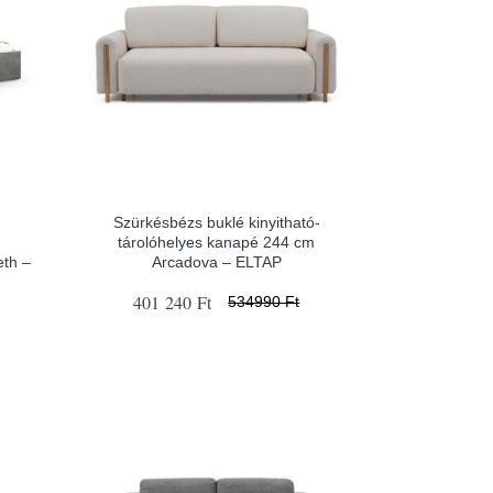
Szürkésbézs buklé kinyitható-
tárolóhelyes kanapé 244 cm
eth –
Arcadova – ELTAP
401 240 Ft
534990 Ft