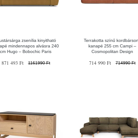
stársárga zsenília kinyitható
Terrakotta színű kordbárso
apé mindennapos alvásra 240
kanapé 255 cm Campi –
cm Hugo – Bobochic Paris
Cosmopolitan Design
871 493 Ft
714 990 Ft
1161990 Ft
714990 Ft