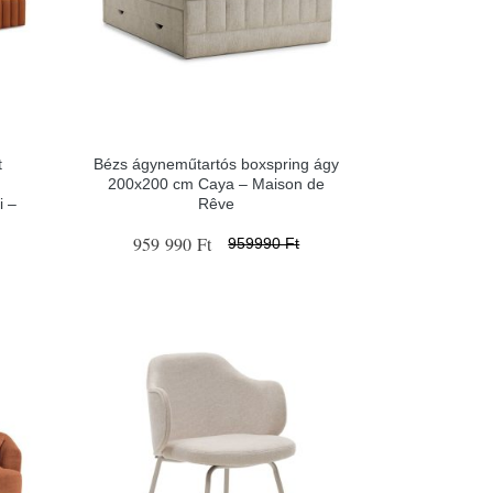
t
Bézs ágyneműtartós boxspring ágy
200x200 cm Caya – Maison de
i –
Rêve
959 990 Ft
959990 Ft