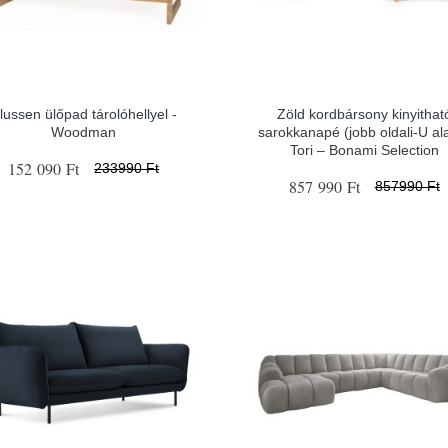
lussen ülőpad tárolóhellyel -
Zöld kordbársony kinyithat
Woodman
sarokkanapé (jobb oldali-U al
Tori – Bonami Selection
152 090 Ft
233990 Ft
857 990 Ft
857990 Ft