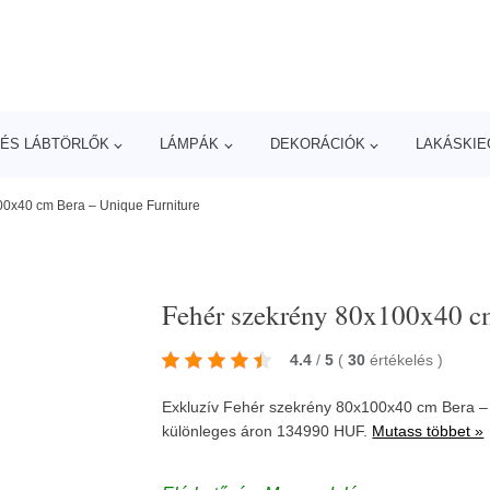
ÉS LÁBTÖRLŐK
LÁMPÁK
DEKORÁCIÓK
LAKÁSKIE
00x40 cm Bera – Unique Furniture
Fehér szekrény 80x100x40 cm
4.4
/
5
(
30
értékelés
)
Exkluzív Fehér szekrény 80x100x40 cm Bera – U
különleges áron 134990 HUF.
Mutass többet »