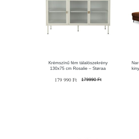
Krémszínű fém tálalószekrény
Nar
130x75 cm Rosalie – Støraa
kin
179 990 Ft
179990 Ft