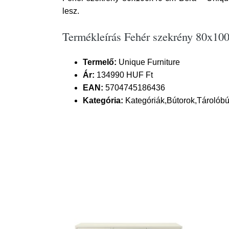
lesz.
Termékleírás Fehér szekrény 80x10
Termelő:
Unique Furniture
Ár:
134990 HUF Ft
EAN:
5704745186436
Kategória:
Kategóriák,Bútorok,Tárolób