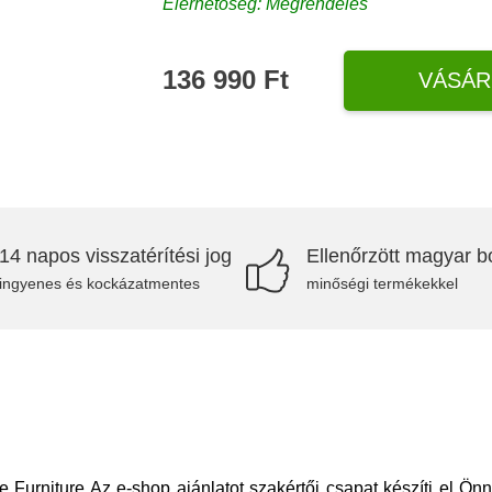
Elérhetőség: Megrendelés
136 990 Ft
VÁSÁR
14 napos visszatérítési jog
Ellenőrzött magyar bo
ingyenes és kockázatmentes
minőségi termékekkel
rniture Az e-shop ajánlatot szakértői csapat készíti el Önne