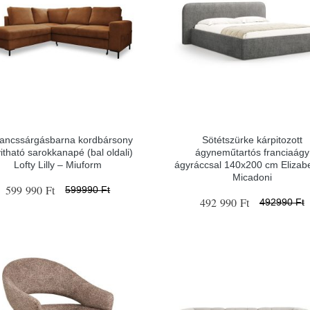
ancssárgásbarna kordbársony
Sötétszürke kárpitozott
yitható sarokkanapé (bal oldali)
ágyneműtartós franciaágy
Lofty Lilly – Miuform
ágyráccsal 140x200 cm Elizab
Micadoni
599 990 Ft
599990 Ft
492 990 Ft
492990 Ft