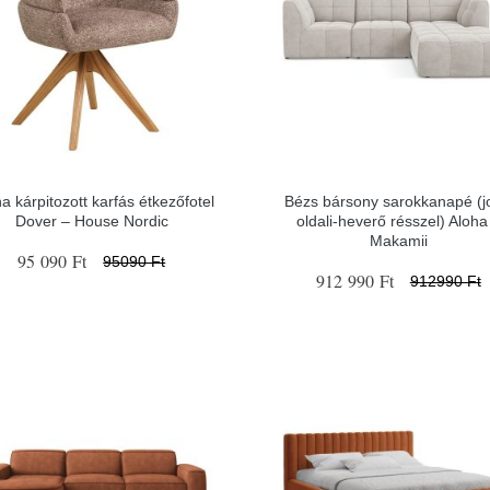
a kárpitozott karfás étkezőfotel
Bézs bársony sarokkanapé (j
Dover – House Nordic
oldali-heverő résszel) Aloha
Makamii
95 090 Ft
95090 Ft
912 990 Ft
912990 Ft