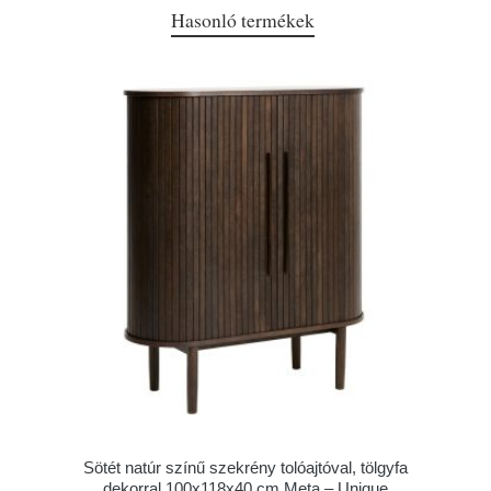
Hasonló termékek
Sötét natúr színű szekrény tolóajtóval, tölgyfa
dekorral 100x118x40 cm Meta – Unique