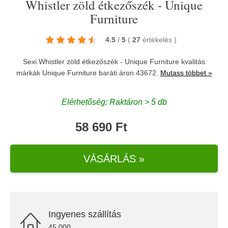
Whistler zöld étkezőszék - Unique
Furniture
4.5
/
5
(
27
értékelés
)
Sexi Whistler zöld étkezőszék - Unique Furniture kvalitás
márkák
Unique Furniture
baráti áron 43672.
Mutass többet »
Elérhetőség: Raktáron > 5 db
58 690 Ft
VÁSÁRLÁS »
Ingyenes szállítás
45.000