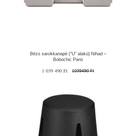
Bézs sarokkanapé ("U" alakú) Nihad –
Bobochic Paris
1 039 490 Ft
1039490 Ft