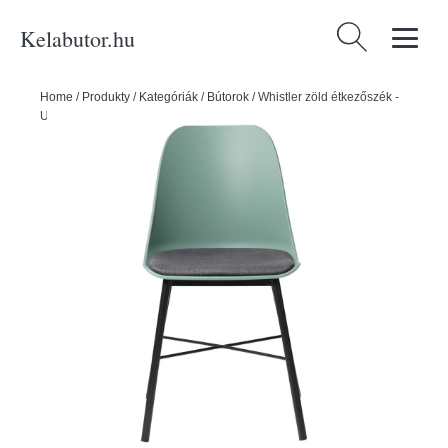
Kelabutor.hu
Keresés:
Home
/
Produkty
/
Kategóriák
/
Bútorok
/
Whistler zöld étkezőszék -
Unique Furniture