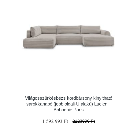
Világosszürkésbézs kordbársony kinyitható
sarokkanapé (jobb oldali-U alakú) Lucien –
Bobochic Paris
1 592 993 Ft
2123990 Ft