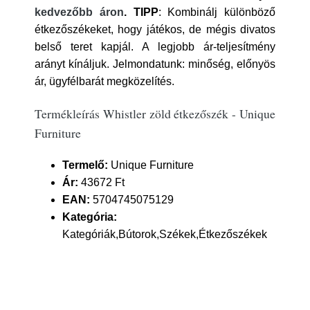
kedvezőbb áron
.
TIPP
: Kombinálj különböző
étkezőszékeket, hogy játékos, de mégis divatos
belső teret kapjál. A legjobb ár-teljesítmény
arányt kínáljuk. Jelmondatunk: minőség, előnyös
ár, ügyfélbarát megközelítés.
Termékleírás Whistler zöld étkezőszék - Unique
Furniture
Termelő:
Unique Furniture
Ár:
43672 Ft
EAN:
5704745075129
Kategória:
Kategóriák,Bútorok,Székek,Étkezőszékek