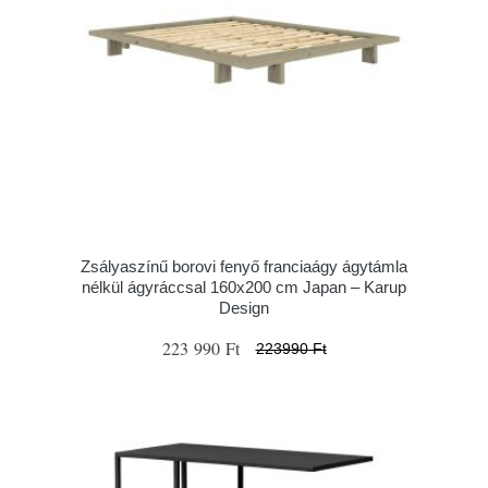
Zsályaszínű borovi fenyő franciaágy ágytámla
nélkül ágyráccsal 160x200 cm Japan – Karup
Design
223 990 Ft
223990 Ft