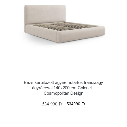
Bézs kárpitozott ágyneműtartós franciaágy
ágyráccsal 140x200 cm Colonel –
Cosmopolitan Design
534 990 Ft
534990 Ft