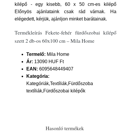
kilépő - egy kisebb, 60 x 50 cm-es kilépő
Előnyös ajánlataink csak rád várnak. Ha
elégedett, kérjük, ajánljon minket barátainak.
Termékleírás Fekete-fehér fürdőszobai kilépő
szett 2 db-os 60x100 cm – Mila Home
Termelő:
Mila Home
Ár:
13090 HUF Ft
EAN:
6095648449407
Kategória:
Kategóriák,Textíliák,Fürdőszoba
textíliák,Fürdőszobai kilépők
Hasonló termékek