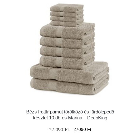
Bézs frottír pamut törölköző és fürdőlepedő
készlet 10 db-os Marina – DecoKing
27 090 Ft
27090 Ft