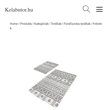
Kelabutor.hu
Keresés:
Home
/
Produkty
/
Kategóriák
/
Textíliák
/
Fürdőszoba textíliák
/
Fekete-
fehér fürdőszobai kilépő szett 2 db-os 60x100 cm – Mila Home