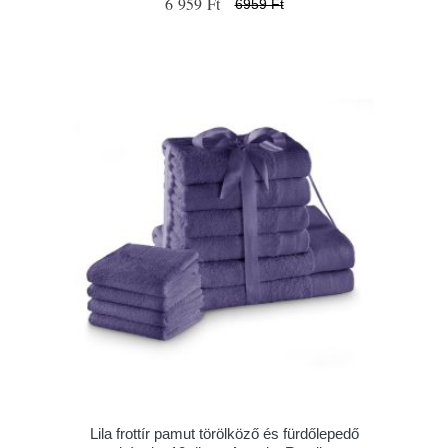
6 959 Ft
6959 Ft
Lila frottír pamut törölköző és fürdőlepedő