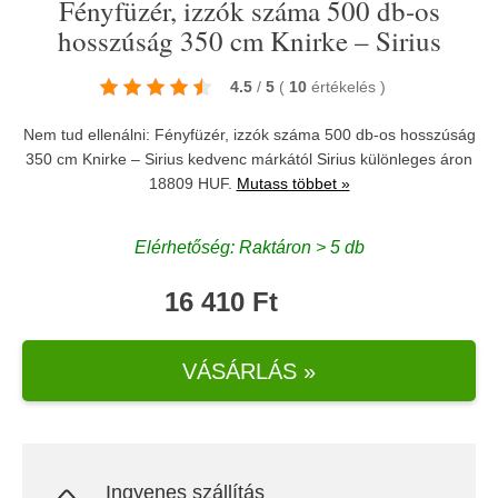
Fényfüzér, izzók száma 500 db-os
hosszúság 350 cm Knirke – Sirius
4.5
/
5
(
10
értékelés
)
Nem tud ellenálni: Fényfüzér, izzók száma 500 db-os hosszúság
350 cm Knirke – Sirius kedvenc márkától
Sirius
különleges áron
18809 HUF.
Mutass többet »
Elérhetőség: Raktáron > 5 db
16 410 Ft
VÁSÁRLÁS »
Ingyenes szállítás