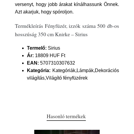
versenyt, hogy jobb árakat kínálhassunk Önnek.
Azt akarjuk, hogy spóroljon.
Termékleírás Fényfüzér, izzók száma 500 db-os
hosszúság 350 cm Knirke – Sirius
Termelő:
Sirius
Ár:
18809 HUF Ft
EAN:
5707310307632
Kategória:
Kategóriák,Lámpák,Dekorációs
világítás,Világító fényfüzérek
Hasonló termékek