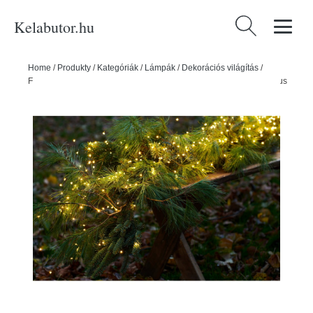
Kelabutor.hu
Keresés:
Home
/
Produkty
/
Kategóriák
/
Lámpák
/
Dekorációs világítás
/
Fényfüzér, izzók száma 500 db-os hosszúság 350 cm Knirke – Sirius