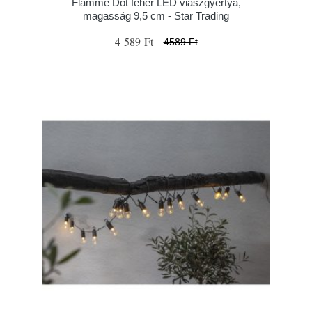
Flamme Dot fehér LED viaszgyertya,
magasság 9,5 cm - Star Trading
4 589 Ft
4589 Ft