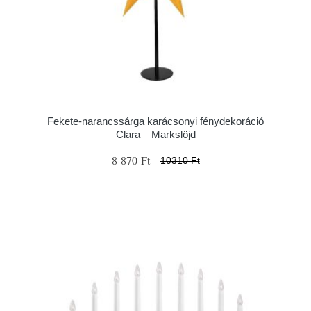
Fekete-narancssárga karácsonyi fénydekoráció
Clara – Markslöjd
8 870 Ft
10310 Ft