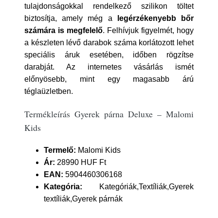
tulajdonságokkal rendelkező szilikon töltet
biztosítja, amely még a
legérzékenyebb bőr
számára is megfelelő
. Felhívjuk figyelmét, hogy
a készleten lévő darabok száma korlátozott lehet
speciális áruk esetében, időben rögzítse
darabját. Az internetes vásárlás ismét
előnyösebb, mint egy magasabb árú
téglaüzletben.
Termékleírás Gyerek párna Deluxe – Malomi
Kids
Termelő:
Malomi Kids
Ár:
28990 HUF Ft
EAN:
5904460306168
Kategória:
Kategóriák,Textíliák,Gyerek
textíliák,Gyerek párnák