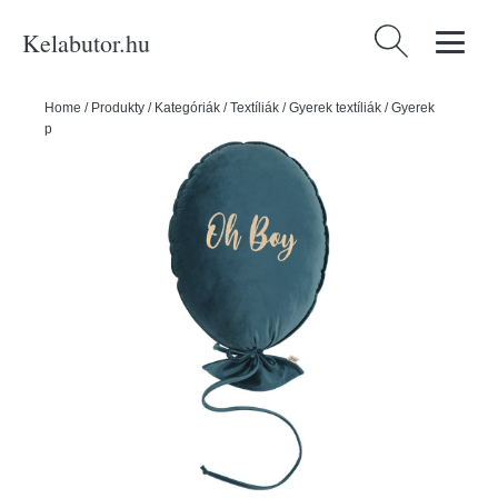
Kelabutor.hu
Keresés:
Home
/
Produkty
/
Kategóriák
/
Textíliák
/
Gyerek textíliák
/
Gyerek
párnák
/
Gyerek párna Deluxe – Malomi Kids