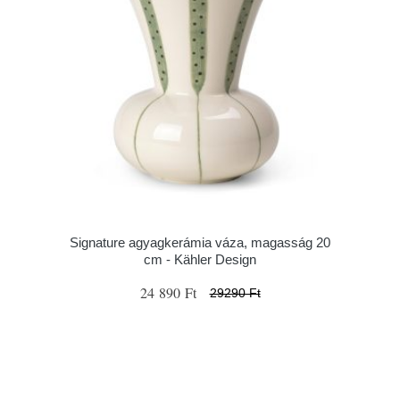
Signature agyagkerámia váza, magasság 20
cm - Kähler Design
24 890 Ft
29290 Ft