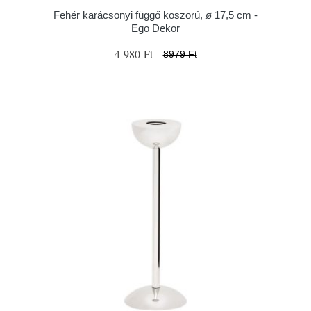
Fehér karácsonyi függő koszorú, ø 17,5 cm -
Ego Dekor
4 980 Ft
8979 Ft