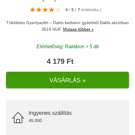
4
/
5
(
7
értékelés
)
Tökéletes Gyertyaoltó – Dakls kedvenc gyártótól
Dakls
akcióban
3519 HUF.
Mutass többet »
Elérhetőség: Raktáron > 5 db
4 179 Ft
VÁSÁRLÁS »
Ingyenes szállítás
45.000