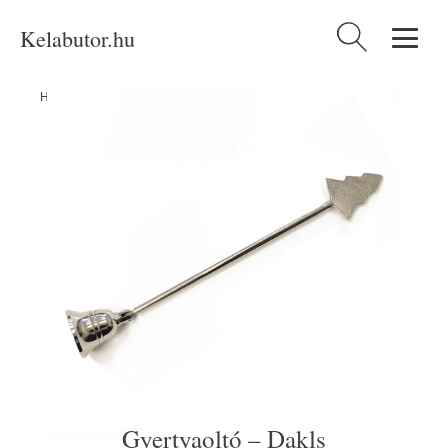
Kelabutor.hu
Keresés:
Home
/
Produkty
/
Kategóriák
/
Dekorációk
/
Gyertyaoltó – Dakls
Gyertyaoltó – Dakls