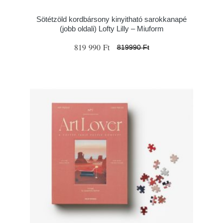
Sötétzöld kordbársony kinyitható sarokkanapé
(jobb oldali) Lofty Lilly – Miuform
819 990 Ft
819990 Ft