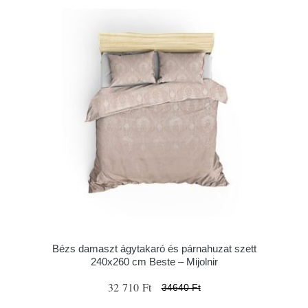
Bézs damaszt ágytakaró és párnahuzat szett
240x260 cm Beste – Mijolnir
32 710 Ft
34640 Ft