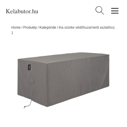
Kelabutor.hu
Keresés:
Home
/
Produkty
/
Kategóriák
/
Iria szürke védőhuzat kerti asztalhoz,
110 x 210 cm - Kave Home