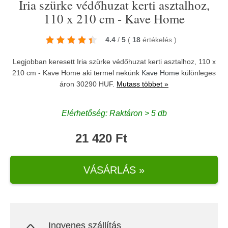
Iria szürke védőhuzat kerti asztalhoz,
110 x 210 cm - Kave Home
4.4
/
5
(
18
értékelés
)
Legjobban keresett Iria szürke védőhuzat kerti asztalhoz, 110 x
210 cm - Kave Home aki termel nekünk
Kave Home
különleges
áron 30290 HUF.
Mutass többet »
Elérhetőség: Raktáron > 5 db
21 420 Ft
VÁSÁRLÁS »
Ingyenes szállítás