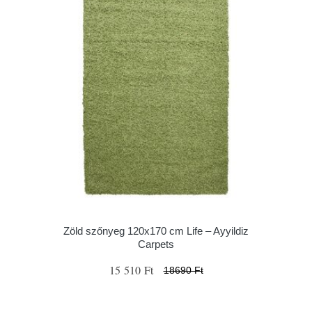
Zöld szőnyeg 120x170 cm Life – Ayyildiz
Carpets
15 510 Ft
18690 Ft