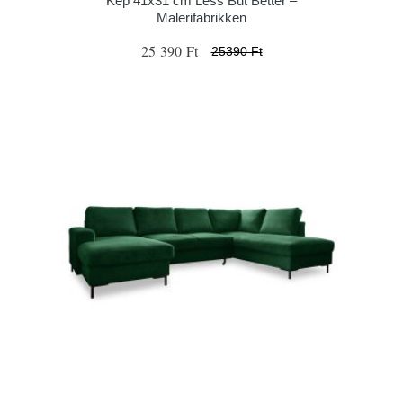
Kép 41x31 cm Less But Better –
Malerifabrikken
25 390 Ft
25390 Ft