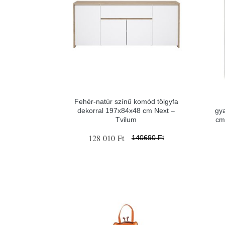
Fehér-natúr színű komód tölgyfa
dekorral 197x84x48 cm Next –
gy
Tvilum
cm
128 010 Ft
140690 Ft