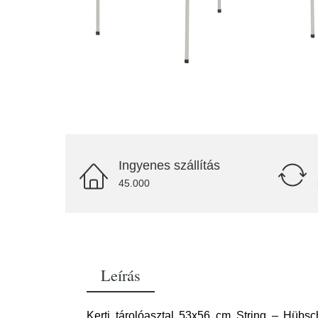
Ingyenes szállítás
45.000
Leírás
Kerti tárolóasztal 53x56 cm String – Hübsc