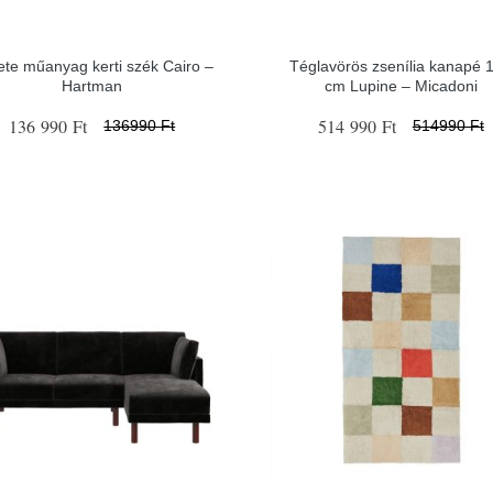
ete műanyag kerti szék Cairo –
Téglavörös zsenília kanapé 
Hartman
cm Lupine – Micadoni
136 990 Ft
514 990 Ft
136990 Ft
514990 Ft