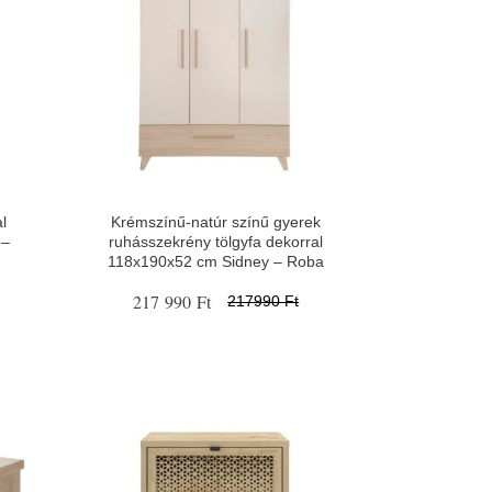
al
Krémszínű-natúr színű gyerek
 –
ruhásszekrény tölgyfa dekorral
118x190x52 cm Sidney – Roba
217 990 Ft
217990 Ft