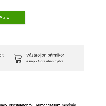
ÁS »
lt
Vásároljon bármikor
a nap 24 órájában nyitva
vagy okostelefonról. Jelmondatunk: minőség,