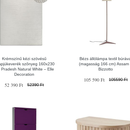
Krémszínű kézi szövésű
Bézs állólámpa textil búráv
apjúkeverék szőnyeg 160x230
(magasság 166 cm) Assam
 Pradesh Natural White – Elle
Bizzotto
Decoration
105 590 Ft
105590 Ft
52 390 Ft
52390 Ft