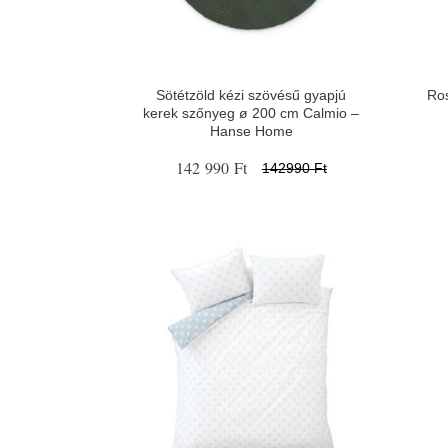
Sötétzöld kézi szövésű gyapjú
Ros
kerek szőnyeg ø 200 cm Calmio –
Hanse Home
142 990 Ft
142990 Ft