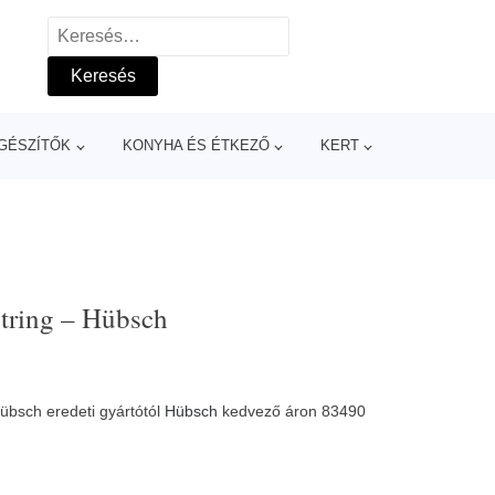
Keresés:
GÉSZÍTŐK
KONYHA ÉS ÉTKEZŐ
KERT
String – Hübsch
Hübsch eredeti gyártótól
Hübsch
kedvező áron 83490