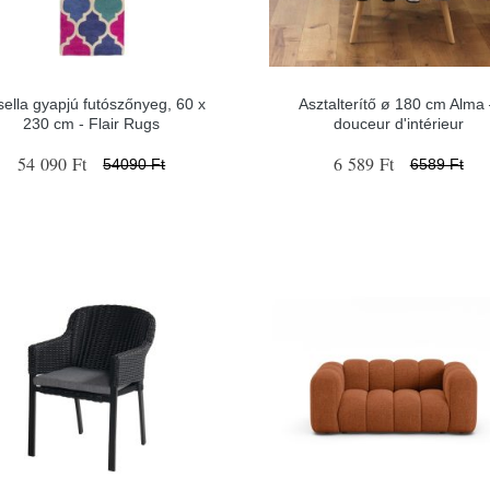
ella gyapjú futószőnyeg, 60 x
Asztalterítő ø 180 cm Alma
230 cm - Flair Rugs
douceur d'intérieur
54 090 Ft
6 589 Ft
54090 Ft
6589 Ft