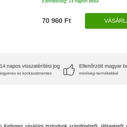
Elérhetőség: 14 napon belül
70 960 Ft
VÁSÁRL
14 napos visszatérítési jog
Ellenőrzött magyar bo
ingyenes és kockázatmentes
minőségi termékekkel
h Kellemes vásárlást biztosítunk számítógépről, táblagépről 