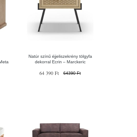
Natúr színű éjjeliszekrény tölgyfa
 Meta
dekorral Ecrin – Marckeric
64 390 Ft
64390 Ft