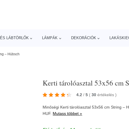
ÉS LÁBTÖRLŐK
LÁMPÁK
DEKORÁCIÓK
LAKÁSKIE
ring – Hübsch
Kerti tárolóasztal 53x56 cm 
4.2
/
5
(
30
értékelés
)
Minőségi Kerti tárolóasztal 53x56 cm String – 
HUF.
Mutass többet »