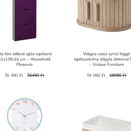
ila fém billenő ajtós cipőtartó
Világos natúr színű függő
51x138x16 cm – Household
éjjeliszekrény tölgyfa dekorral
Pleasure
– Unique Furniture
56 490 Ft
58 090 Ft
56490 Ft
58090 Ft