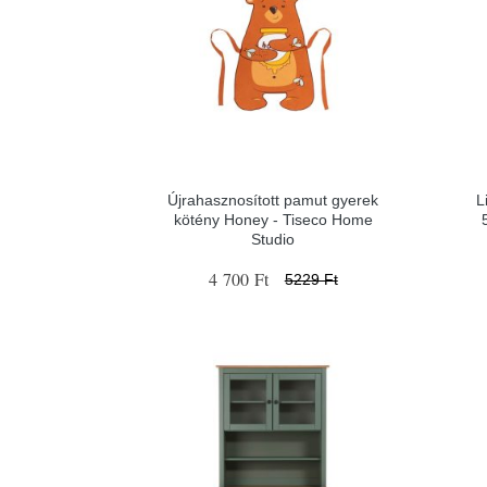
Újrahasznosított pamut gyerek
L
kötény Honey - Tiseco Home
Studio
4 700 Ft
5229 Ft