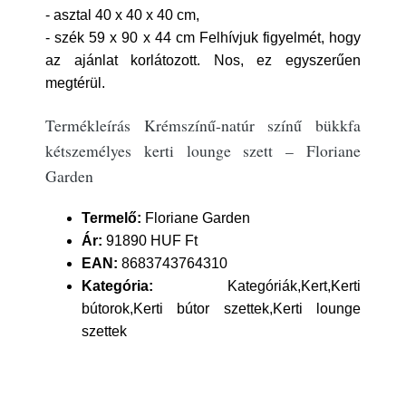
- asztal 40 x 40 x 40 cm,
- szék 59 x 90 x 44 cm Felhívjuk figyelmét, hogy
az ajánlat korlátozott. Nos, ez egyszerűen
megtérül.
Termékleírás Krémszínű-natúr színű bükkfa
kétszemélyes kerti lounge szett – Floriane
Garden
Termelő:
Floriane Garden
Ár:
91890 HUF Ft
EAN:
8683743764310
Kategória:
Kategóriák,Kert,Kerti
bútorok,Kerti bútor szettek,Kerti lounge
szettek