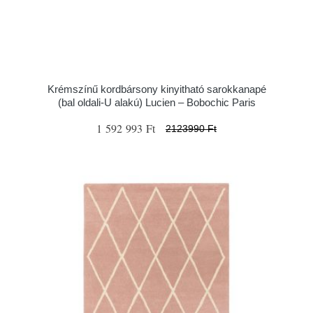
Krémszínű kordbársony kinyitható sarokkanapé
(bal oldali-U alakú) Lucien – Bobochic Paris
1 592 993 Ft
2123990 Ft