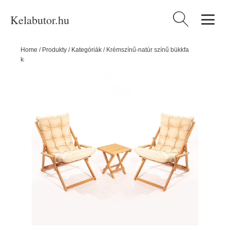
Kelabutor.hu
Keresés:
Home
/
Produkty
/
Kategóriák
/
Krémszínű-natúr színű bükkfa
kétszemélyes kerti lounge szett – Floriane Garden