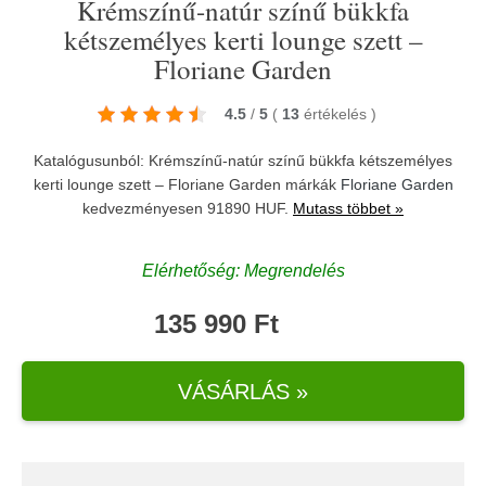
Krémszínű-natúr színű bükkfa
kétszemélyes kerti lounge szett –
Floriane Garden
4.5
/
5
(
13
értékelés
)
Katalógusunból: Krémszínű-natúr színű bükkfa kétszemélyes
kerti lounge szett – Floriane Garden márkák
Floriane Garden
kedvezményesen 91890 HUF.
Mutass többet »
Elérhetőség: Megrendelés
135 990 Ft
VÁSÁRLÁS »