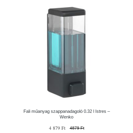
Fali műanyag szappanadagoló 0.32 l Istres –
Wenko
4 879 Ft
4879 Ft