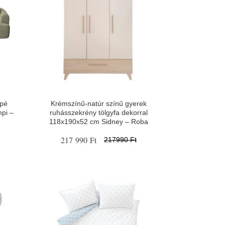
apé
Krémszínű-natúr színű gyerek
mpi –
ruhásszekrény tölgyfa dekorral
118x190x52 cm Sidney – Roba
217 990 Ft
217990 Ft