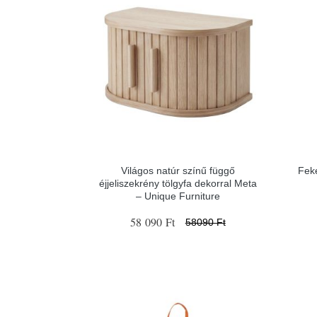
Világos natúr színű függő
Fek
éjjeliszekrény tölgyfa dekorral Meta
– Unique Furniture
58 090 Ft
58090 Ft