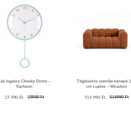
Fali ingaóra Cheeky Dome –
Téglavörös zsenília kanapé 
Karlsson
cm Lupine – Micadoni
23 590 Ft
514 990 Ft
23590 Ft
514990 Ft