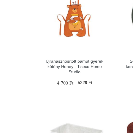
Újrahasznosított pamut gyerek
S
kötény Honey - Tiseco Home
ker
Studio
4 700 Ft
5229 Ft