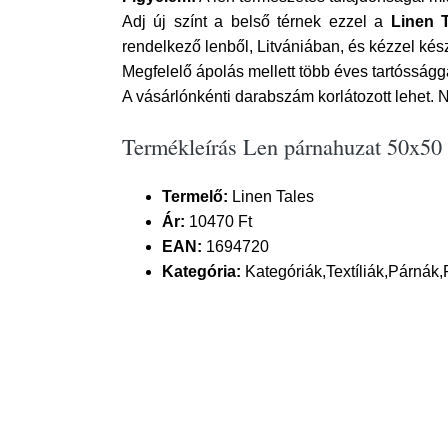
Adj új színt a belső térnek ezzel a
Linen 
rendelkező lenből, Litvániában, és kézzel kész
Megfelelő ápolás mellett több éves tartósságg
A vásárlónkénti darabszám korlátozott lehet. N
Termékleírás Len párnahuzat 50x50
Termelő:
Linen Tales
Ár:
10470 Ft
EAN:
1694720
Kategória:
Kategóriák,Textíliák,Párnák