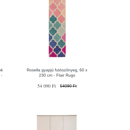
ok
Rosella gyapjú futószőnyeg, 60 x
 -
230 cm - Flair Rugs
54 090 Ft
54090 Ft