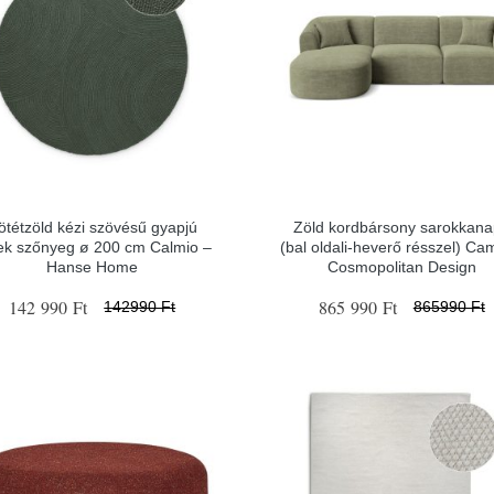
ötétzöld kézi szövésű gyapjú
Zöld kordbársony sarokkan
ek szőnyeg ø 200 cm Calmio –
(bal oldali-heverő résszel) Ca
Hanse Home
Cosmopolitan Design
142 990 Ft
865 990 Ft
142990 Ft
865990 Ft