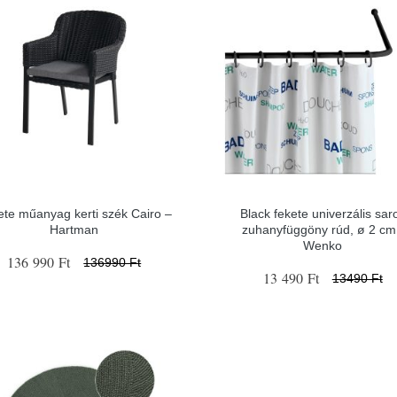
ete műanyag kerti szék Cairo –
Black fekete univerzális sar
Hartman
zuhanyfüggöny rúd, ø 2 cm
Wenko
136 990 Ft
136990 Ft
13 490 Ft
13490 Ft