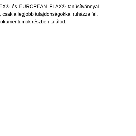
O-TEX® és EUROPEAN FLAX® tanúsítvánnyal
, csak a legjobb tulajdonságokkal ruházza fel.
s dokumentumok részben találod.