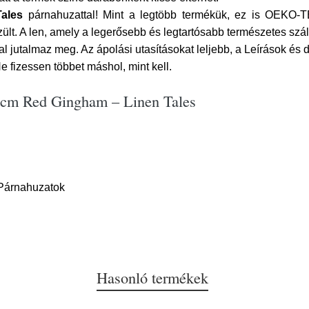
Tales
párnahuzattal! Mint a legtöbb termékük, ez is OEK
ült. A len, amely a legerősebb és legtartósabb természetes szál
al jutalmaz meg. Az ápolási utasításokat leljebb, a Leírások é
e fizessen többet máshol, mint kell.
 cm Red Gingham – Linen Tales
,Párnahuzatok
Hasonló termékek