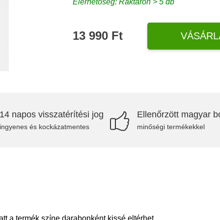
Elérhetőség: Raktáron > 5 db
13 990 Ft
VÁSÁRL
14 napos visszatérítési jog
Ellenőrzött magyar bo
ingyenes és kockázatmentes
minőségi termékekkel
tt a termék színe darabonként kissé eltérhet.