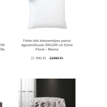
Fehér-kék kétszemélyes pamut
230
ágyneműhuzat 200x200 cm Esme
lle
Floral – Bianca
21 990 Ft
21990 Ft