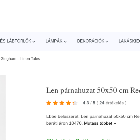
ÉS LÁBTÖRLŐK
LÁMPÁK
DEKORÁCIÓK
LAKÁSKIE
 Gingham – Linen Tales
Len párnahuzat 50x50 cm Re
4.3
/
5
(
24
értékelés
)
Ebbe beleszeret: Len párnahuzat 50x50 cm Re
baráti áron 10470.
Mutass többet »