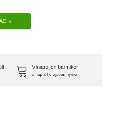
ÁS »
lt
Vásároljon bármikor
a nap 24 órájában nyitva