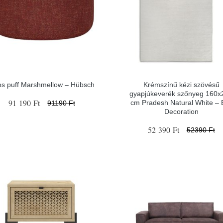
os puff Marshmellow – Hübsch
Krémszínű kézi szövésű
gyapjúkeverék szőnyeg 160x
91 190 Ft
cm Pradesh Natural White – E
91190 Ft
Decoration
52 390 Ft
52390 Ft