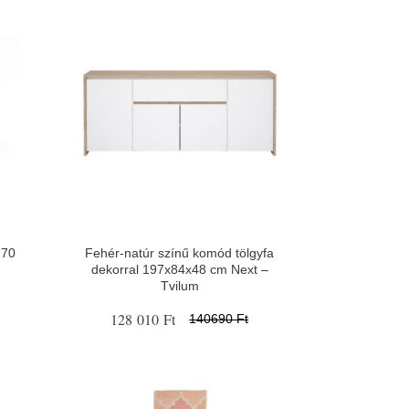
170
Fehér-natúr színű komód tölgyfa
dekorral 197x84x48 cm Next –
Tvilum
128 010 Ft
140690 Ft