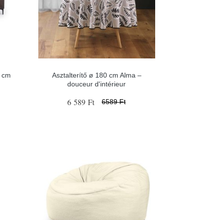
4 cm
Asztalterítő ø 180 cm Alma –
douceur d'intérieur
6 589 Ft
6589 Ft