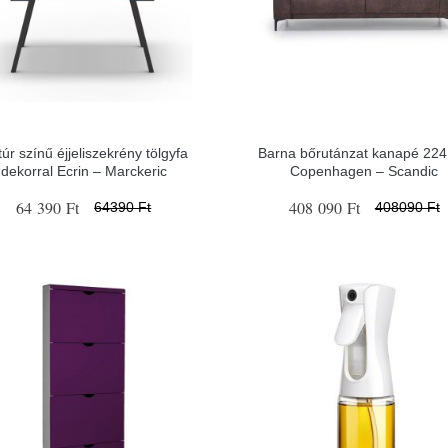
úr színű éjjeliszekrény tölgyfa
Barna bőrutánzat kanapé 22
dekorral Ecrin – Marckeric
Copenhagen – Scandic
64 390 Ft
408 090 Ft
64390 Ft
408090 Ft