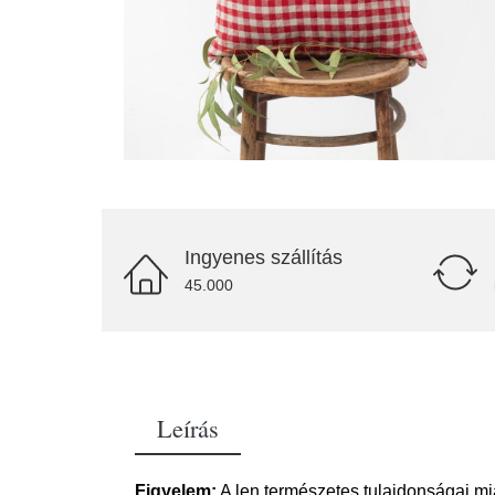
Ingyenes szállítás
45.000
Leírás
Figyelem:
A len természetes tulajdonságai mia