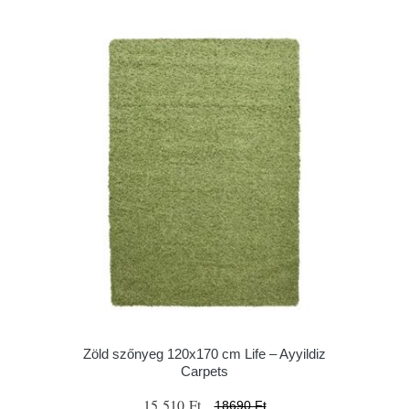
Zöld szőnyeg 120x170 cm Life – Ayyildiz
Carpets
15 510 Ft
18690 Ft