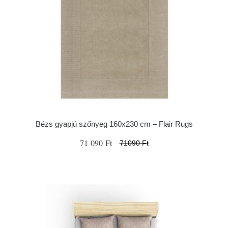
Bézs gyapjú szőnyeg 160x230 cm – Flair Rugs
71 090 Ft
71090 Ft