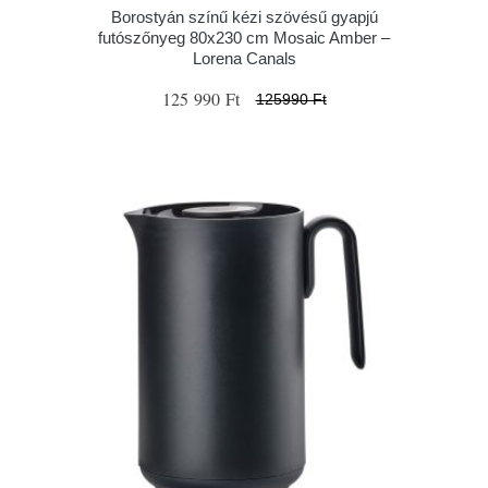
Borostyán színű kézi szövésű gyapjú
futószőnyeg 80x230 cm Mosaic Amber –
Lorena Canals
125 990 Ft
125990 Ft