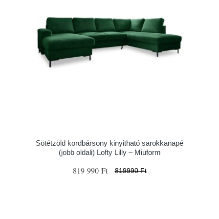
Sötétzöld kordbársony kinyitható sarokkanapé
(jobb oldali) Lofty Lilly – Miuform
819 990 Ft
819990 Ft