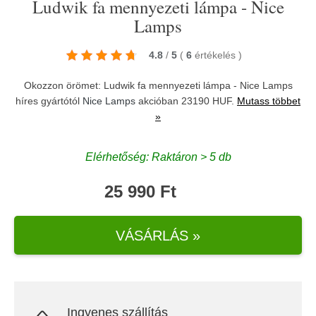
Ludwik fa mennyezeti lámpa - Nice
Lamps
4.8
/
5
(
6
értékelés
)
Okozzon örömet: Ludwik fa mennyezeti lámpa - Nice Lamps
híres gyártótól
Nice Lamps
akcióban 23190 HUF.
Mutass többet
»
Elérhetőség: Raktáron > 5 db
25 990 Ft
VÁSÁRLÁS »
Ingyenes szállítás