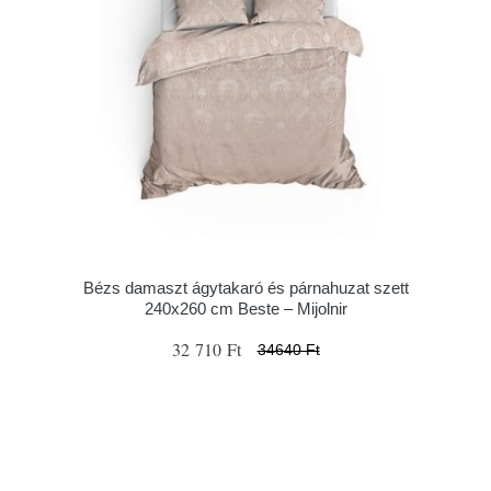
Bézs damaszt ágytakaró és párnahuzat szett
240x260 cm Beste – Mijolnir
32 710 Ft
34640 Ft