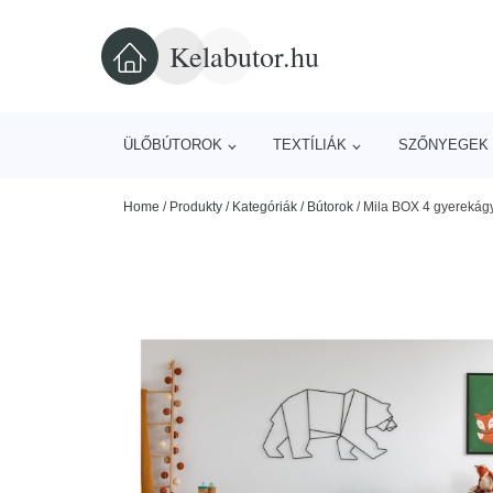
Kelabutor.hu
ÜLŐBÚTOROK
TEXTÍLIÁK
SZŐNYEGEK 
Home
/
Produkty
/
Kategóriák
/
Bútorok
/
Mila BOX 4 gyerekágy