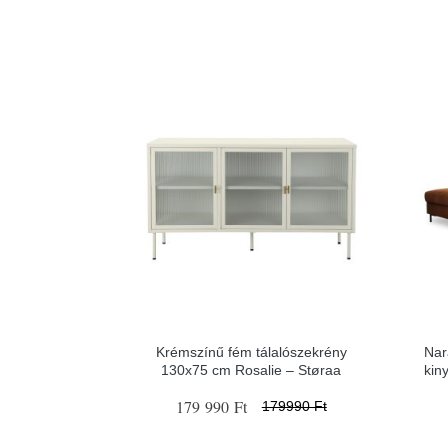
Krémszínű fém tálalószekrény
Nar
130x75 cm Rosalie – Støraa
kin
179 990 Ft
179990 Ft