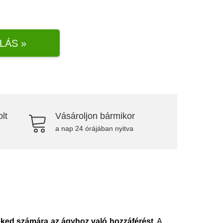
LÁS »
lt
Vásároljon bármikor
a nap 24 órájában nyitva
ked számára az ágyhoz való hozzáférést
. A