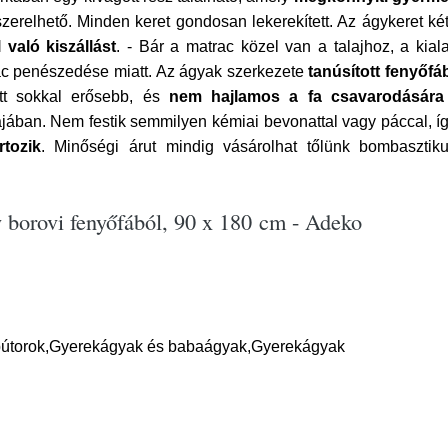
zerelhető. Minden keret gondosan lekerekített. Az ágykeret két 
való kiszállást
. - Bár a matrac közel van a talajhoz, a kial
ac penészedése miatt. Az ágyak szerkezete
tanúsított fenyőfá
ett sokkal erősebb, és
nem hajlamos a fa csavarodására
ában. Nem festik semmilyen kémiai bevonattal vagy páccal, íg
tozik
. Minőségi árut mindig vásárolhat tőlünk bombaszti
borovi fenyőfából, 90 x 180 cm - Adeko
bútorok,Gyerekágyak és babaágyak,Gyerekágyak