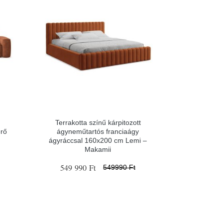
Terrakotta színű kárpitozott
erő
ágyneműtartós franciaágy
ágyráccsal 160x200 cm Lemi –
Makamii
549 990 Ft
549990 Ft