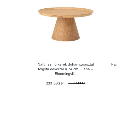
Natúr színű kerek dohányzóasztal
Fal
tölgyfa dekorral ø 74 cm Luana –
Bloomingville
222 990 Ft
222990 Ft