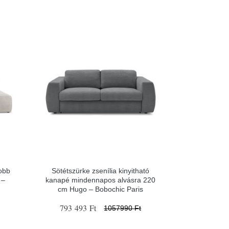
obb
Sötétszürke zsenília kinyitható
 –
kanapé mindennapos alvásra 220
cm Hugo – Bobochic Paris
793 493 Ft
1057990 Ft