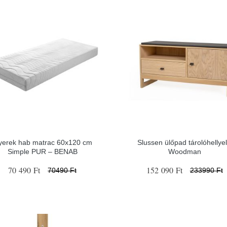
yerek hab matrac 60x120 cm
Slussen ülőpad tárolóhellyel
Simple PUR – BENAB
Woodman
70 490 Ft
152 090 Ft
70490 Ft
233990 Ft