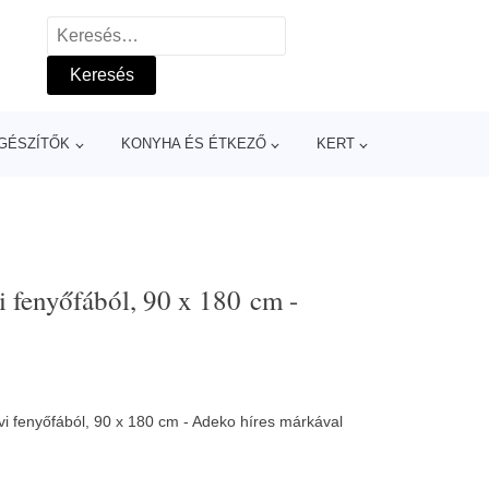
Keresés:
GÉSZÍTŐK
KONYHA ÉS ÉTKEZŐ
KERT
 fenyőfából, 90 x 180 cm -
vi fenyőfából, 90 x 180 cm - Adeko híres márkával