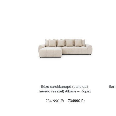
Bézs sarokkanapé (bal oldali-
Barn
heverő résszel) Albane – Ropez
734 990 Ft
734990 Ft