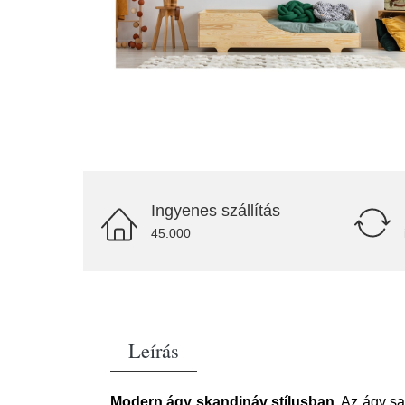
Ingyenes szállítás
45.000
Leírás
Modern ágy skandináv stílusban
. Az ágy s