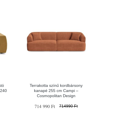
ató
Terrakotta színű kordbársony
 240
kanapé 255 cm Campi –
Cosmopolitan Design
714 990 Ft
714990 Ft