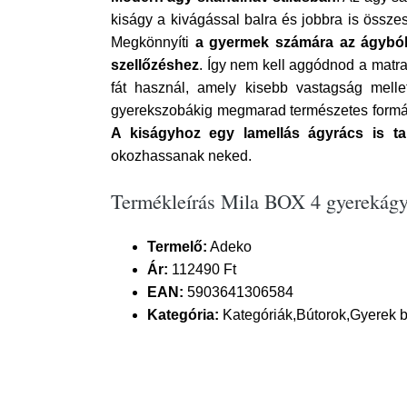
kiságy a kivágással balra és jobbra is összes
Megkönnyíti
a gyermek számára az ágyból 
szellőzéshez
. Így nem kell aggódnod a matr
fát használ, amely kisebb vastagság mell
gyerekszobákig megmarad természetes formáj
A kiságyhoz egy lamellás ágyrács is tar
okozhassanak neked.
Termékleírás Mila BOX 4 gyerekágy 
Termelő:
Adeko
Ár:
112490 Ft
EAN:
5903641306584
Kategória:
Kategóriák,Bútorok,Gyerek 