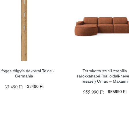
i fogas tölgyfa dekorral Telde -
Terrakotta színű zsenília
Germania
sarokkanapé (bal oldali-hev
résszel) Omao – Makamii
33 490 Ft
33490 Ft
955 990 Ft
955990 Ft