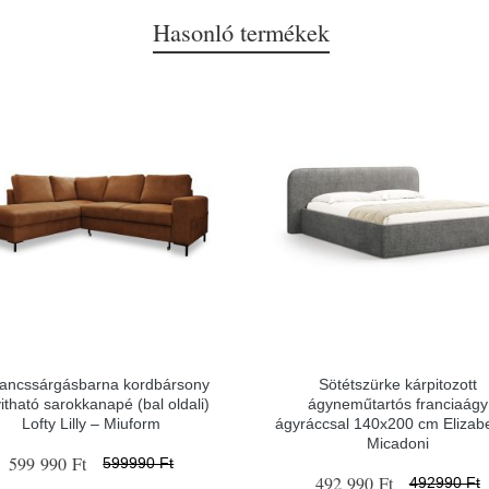
Hasonló termékek
ancssárgásbarna kordbársony
Sötétszürke kárpitozott
yitható sarokkanapé (bal oldali)
ágyneműtartós franciaágy
Lofty Lilly – Miuform
ágyráccsal 140x200 cm Elizab
Micadoni
599 990 Ft
599990 Ft
492 990 Ft
492990 Ft