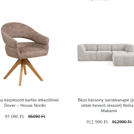
a kárpitozott karfás étkezőfotel
Bézs bársony sarokkanapé (j
Dover – House Nordic
oldali-heverő résszel) Aloha
Makamii
95 090 Ft
95090 Ft
912 990 Ft
912990 Ft