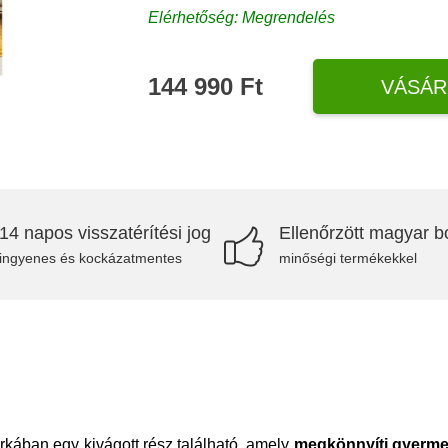
Elérhetőség: Megrendelés
144 990 Ft
VÁSÁR
14 napos visszatérítési jog
Ellenőrzött magyar bo
ingyenes és kockázatmentes
minőségi termékekkel
arkában egy kivágott rész található, amely
megkönnyíti gyerme