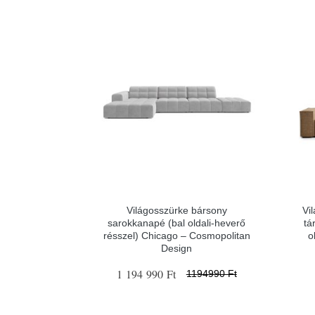
Világosszürke bársony
Vi
sarokkanapé (bal oldali-heverő
tá
résszel) Chicago – Cosmopolitan
o
Design
1 194 990 Ft
1194990 Ft