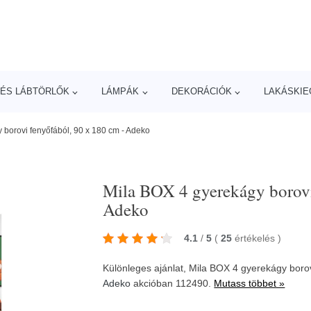
ÉS LÁBTÖRLŐK
LÁMPÁK
DEKORÁCIÓK
LAKÁSKIE
 borovi fenyőfából, 90 x 180 cm - Adeko
Mila BOX 4 gyerekágy borovi
Adeko
4.1
/
5
(
25
értékelés
)
Különleges ajánlat, Mila BOX 4 gyerekágy boro
Adeko
akcióban 112490.
Mutass többet »