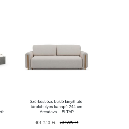
Szürkésbézs buklé kinyitható-
tárolóhelyes kanapé 244 cm
eth –
Arcadova – ELTAP
401 240 Ft
534990 Ft