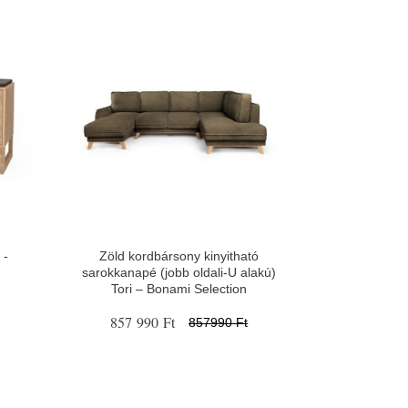
 -
Zöld kordbársony kinyitható
sarokkanapé (jobb oldali-U alakú)
Tori – Bonami Selection
857 990 Ft
857990 Ft