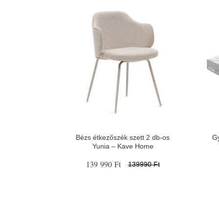
Bézs étkezőszék szett 2 db-os
G
Yunia – Kave Home
139 990 Ft
139990 Ft