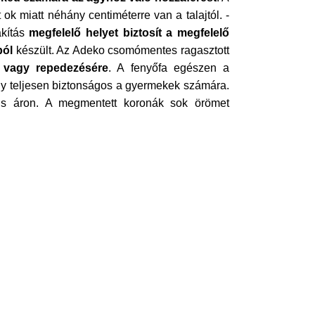
ok miatt néhány centiméterre van a talajtól. -
akítás
megfelelő helyet biztosít a megfelelő
ból
készült. Az Adeko csomómentes ragasztott
 vagy repedezésére
. A fenyőfa egészen a
y teljesen biztonságos a gyermekek számára.
kus áron. A megmentett koronák sok örömet