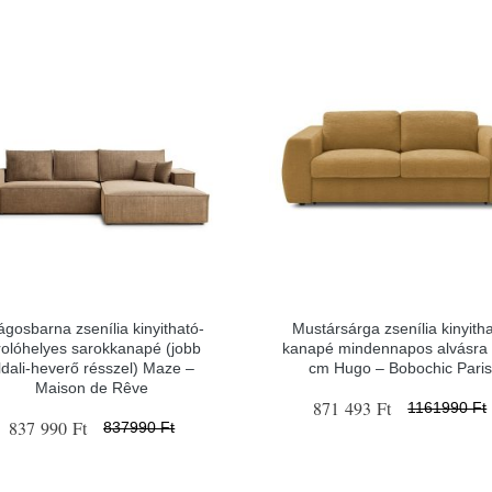
lágosbarna zsenília kinyitható-
Mustársárga zsenília kinyith
rolóhelyes sarokkanapé (jobb
kanapé mindennapos alvásra
ldali-heverő résszel) Maze –
cm Hugo – Bobochic Paris
Maison de Rêve
871 493 Ft
1161990 Ft
837 990 Ft
837990 Ft