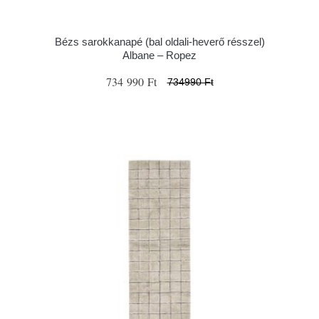
Bézs sarokkanapé (bal oldali-heverő résszel)
Albane – Ropez
734 990 Ft
734990 Ft