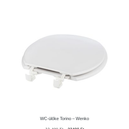
WC-ülőke Torino – Wenko