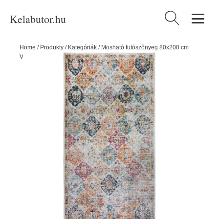
Kelabutor.hu
Keresés:
Home
/
Produkty
/
Kategóriák
/
Mosható futószőnyeg 80x200 cm
Vintage Orient – Vitaus