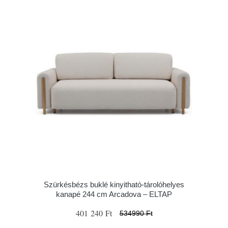
Szürkésbézs buklé kinyitható-tárolóhelyes
kanapé 244 cm Arcadova – ELTAP
401 240 Ft
534990 Ft