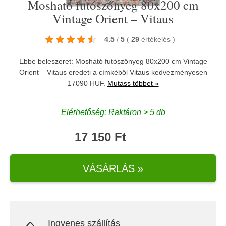
Mosható futószőnyeg 80x200 cm
Vintage Orient – Vitaus
4.5
/
5
(
29
értékelés
)
Ebbe beleszeret: Mosható futószőnyeg 80x200 cm Vintage
Orient – Vitaus eredeti a címkéből
Vitaus
kedvezményesen
17090 HUF.
Mutass többet »
Elérhetőség: Raktáron > 5 db
17 150 Ft
VÁSÁRLÁS »
Ingyenes szállítás