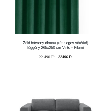
Zöld bársony dimout (részleges sötétítő)
függöny 265x250 cm Velto – Filumi
22 490 Ft
22490 Ft