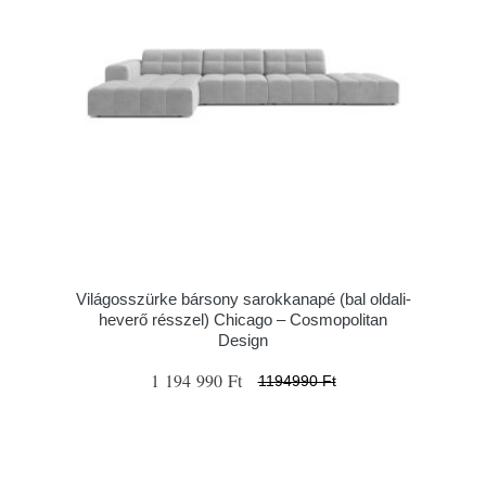
Világosszürke bársony sarokkanapé (bal oldali-
heverő résszel) Chicago – Cosmopolitan
Design
1 194 990 Ft
1194990 Ft