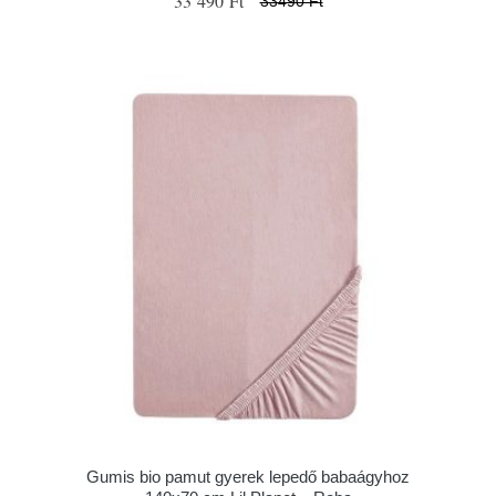
33 490 Ft
33490 Ft
Gumis bio pamut gyerek lepedő babaágyhoz