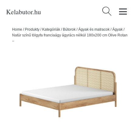
Kelabutor.hu
Keresés:
Home
/
Produkty
/
Kategóriák
/
Bútorok
/
Ágyak és matracok
/
Ágyak
/
Natúr színű tölgyfa franciaágy ágyrács nélkül 180x200 cm Olive Rotan
– Vipack