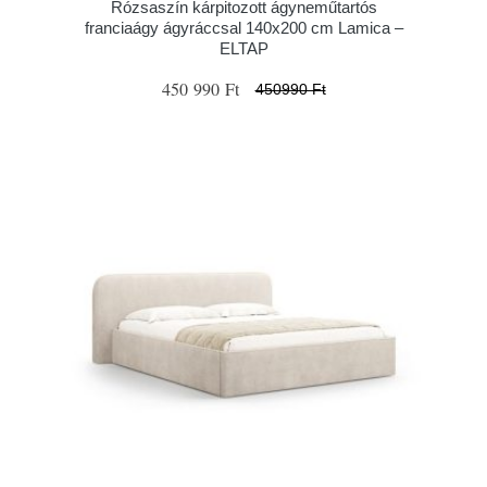
Rózsaszín kárpitozott ágyneműtartós
franciaágy ágyráccsal 140x200 cm Lamica –
ELTAP
450 990 Ft
450990 Ft