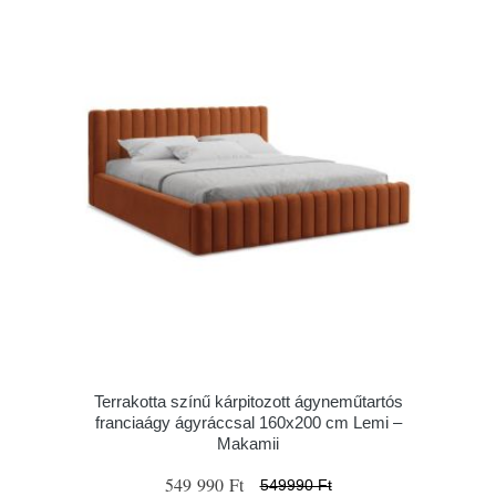
Terrakotta színű kárpitozott ágyneműtartós
franciaágy ágyráccsal 160x200 cm Lemi –
Makamii
549 990 Ft
549990 Ft