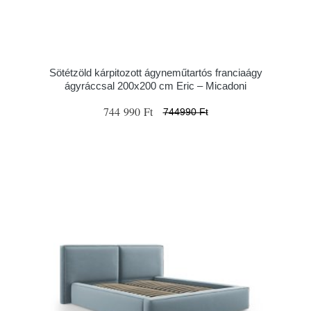
Sötétzöld kárpitozott ágyneműtartós franciaágy
ágyráccsal 200x200 cm Eric – Micadoni
744 990 Ft
744990 Ft