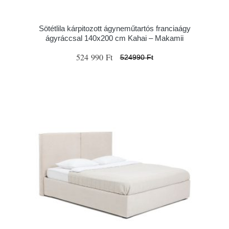
Sötétlila kárpitozott ágyneműtartós franciaágy
ágyráccsal 140x200 cm Kahai – Makamii
524 990 Ft
524990 Ft