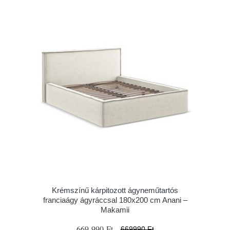
Krémszínű kárpitozott ágyneműtartós
franciaágy ágyráccsal 180x200 cm Anani –
Makamii
669 990 Ft
669990 Ft