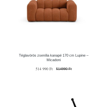
Téglavörös zsenília kanapé 170 cm Lupine –
Micadoni
514 990 Ft
514990 Ft