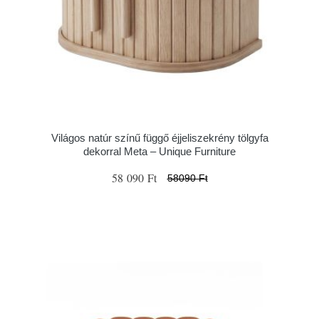
Világos natúr színű függő éjjeliszekrény tölgyfa
dekorral Meta – Unique Furniture
58 090 Ft
58090 Ft