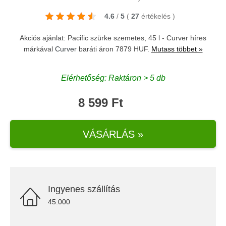
4.6
/
5
(
27
értékelés
)
Akciós ajánlat: Pacific szürke szemetes, 45 l - Curver híres
márkával
Curver
baráti áron 7879 HUF.
Mutass többet »
Elérhetőség: Raktáron > 5 db
8 599 Ft
VÁSÁRLÁS »
Ingyenes szállítás
45.000