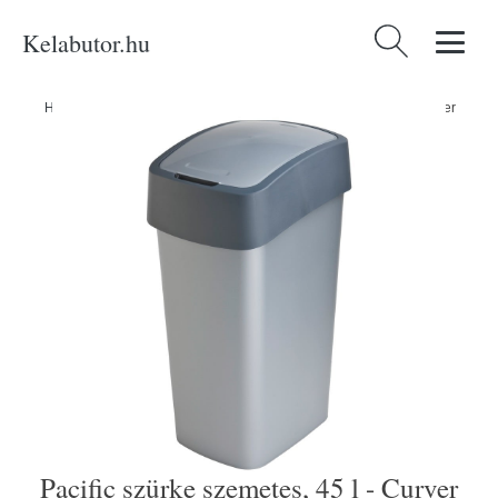
Kelabutor.hu
Keresés:
Home
/
Produkty
/
Kategóriák
/
Pacific szürke szemetes, 45 l - Curver
Pacific szürke szemetes, 45 l - Curver