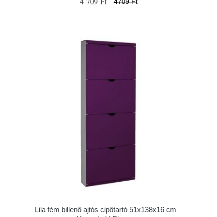
4 709 Ft
4709 Ft
Lila fém billenő ajtós cipőtartó 51x138x16 cm –