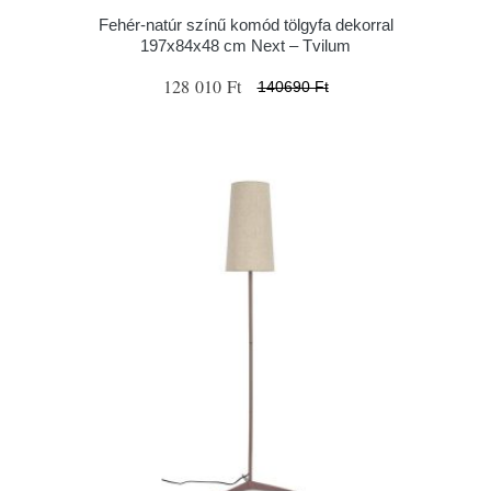
Fehér-natúr színű komód tölgyfa dekorral
197x84x48 cm Next – Tvilum
128 010 Ft
140690 Ft