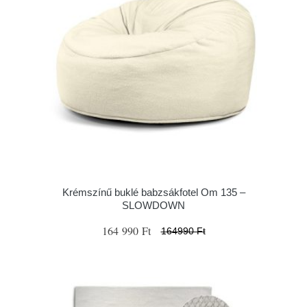
Krémszínű buklé babzsákfotel Om 135 –
SLOWDOWN
164 990 Ft
164990 Ft