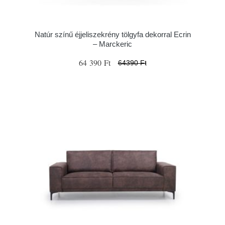
Natúr színű éjjeliszekrény tölgyfa dekorral Ecrin
– Marckeric
64 390 Ft
64390 Ft